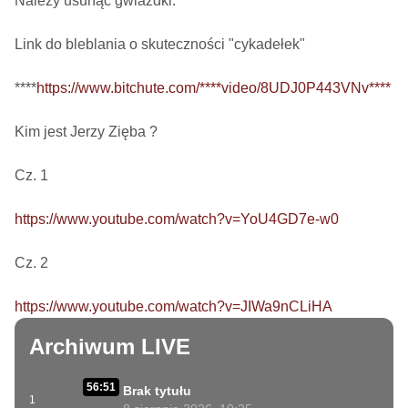
Należy usunąć gwiazdki.

Link do bleblania o skuteczności "cykadełek"

****
https://www.bitchute.com/****video/8UDJ0P443VNv****
Kim jest Jerzy Zięba ? 

Cz. 1

https://www.youtube.com/watch?v=YoU4GD7e-w0
Cz. 2

https://www.youtube.com/watch?v=JIWa9nCLiHA
Archiwum LIVE
56:51
Brak tytułu
1