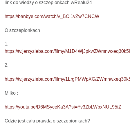
link do wiedzy o szczepionkach wRealu24 

https://banbye.com/watch/v_BOi1vZw7CNCW
O szczepionkach

https://tv.jerzyzieba.com/filmy/M1D4WjJpkv/ZWmnwxeq30
2. 

https://tv.jerzyzieba.com/filmy/1LrgPMWpXG/ZWmnwxeq3
Milko : 

https://youtu.be/D6MSyceKa3A?si=Yv3ZbLWbxNUL95iZ
Gdzie jest cała prawda o szczepionkach?  
