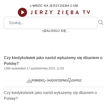
WRÓĆ NA JERZYZIEBA.COM
ZALOGUJ SIĘ
00:00
Play
Mute
Settings
PIP
Ente
Play
Czy kiedykolwiek jako naród wykażemy się dbaniem o
fulls
Polskę?
1386
wyświetleń
-
17 października 2025, 11:00
POBIERZ
UDOSTĘPNIJ
ZAPISZ
Czy kiedykolwiek jako naród wykażemy się dbaniem o 
Polskę? 
