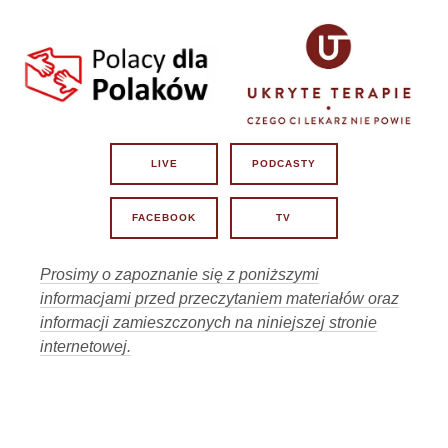
Szarlatan
16
21 lipca 2026, 14:23
02:03:25
Czy z Lex Szarlatan jest nadzieja?
17
20 lipca 2026, 11:01
Prezydent Nawrocki - czy będzie miał
02:06:37
krew na rękach?
18
17 lipca 2026, 11:00
LIVE
PODCASTY
02:02:03
Lekarze contra Polacy?
19
15 lipca 2026, 11:01
FACEBOOK
TV
Losy Lex Szarlatan w rękach Senatu i
02:07:47
Prezydenta.
20
13 lipca 2026, 11:01
Prosimy o zapoznanie się z poniższymi
informacjami przed przeczytaniem materiałów oraz
02:06:08
Dlaczego tak bardzo boją się prawdy?
21
informacji zamieszczonych na niniejszej stronie
6 lipca 2026, 11:00
internetowej.
Czy z Krakowa wyjdzie iskra do
02:09:49
wolności Polski?
22
3 lipca 2026, 11:01
58:45
Gdzie kucharek sześć... :-)
23