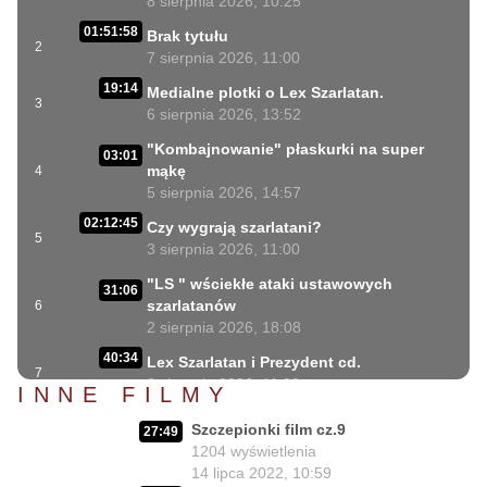
8 sierpnia 2026, 10:25
01:51:58
Brak tytułu
2
7 sierpnia 2026, 11:00
19:14
Medialne plotki o Lex Szarlatan.
3
6 sierpnia 2026, 13:52
"Kombajnowanie" płaskurki na super
03:01
mąkę
4
5 sierpnia 2026, 14:57
02:12:45
Czy wygrają szarlatani?
5
3 sierpnia 2026, 11:00
"LS " wściekłe ataki ustawowych
31:06
szarlatanów
6
2 sierpnia 2026, 18:08
40:34
Lex Szarlatan i Prezydent cd.
7
2 sierpnia 2026, 11:09
INNE FILMY
06:35
Czego nie może się doczekać dr Suwała?
Szczepionki film cz.9
8
27:49
1 sierpnia 2026, 16:01
1204
wyświetlenia
17:10
14 lipca 2022, 10:59
Szczepionkowa bańka w końcu pękła!
9