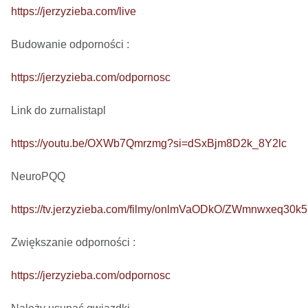
https://jerzyzieba.com/live
Budowanie odporności : 

https://jerzyzieba.com/odpornosc
Link do zurnalistapl

https://youtu.be/OXWb7Qmrzmg?si=dSxBjm8D2k_8Y2lc
NeuroPQQ

https://tv.jerzyzieba.com/filmy/onlmVaODkO/ZWmnwxeq30
Zwiększanie odporności : 

https://jerzyzieba.com/odpornosc