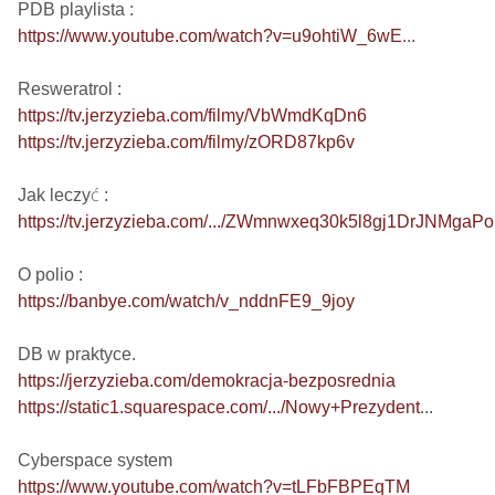
https://www.youtube.com/watch?v=u9ohtiW_6wE
...

https://tv.jerzyzieba.com/filmy/VbWmdKqDn6
https://tv.jerzyzieba.com/filmy/zORD87kp6v
https://tv.jerzyzieba.com/.../ZWmnwxeq30k5l8gj1DrJNMgaP
https://banbye.com/watch/v_nddnFE9_9joy
https://jerzyzieba.com/demokracja-bezposrednia
https://static1.squarespace.com/.../Nowy+Prezydent
...

https://www.youtube.com/watch?v=tLFbFBPEqTM