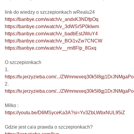
https://banbye.com/watch/v_andxK3NDfpOq
https://banbye.com/watch/v_3dWSr5P0kIwm
https://banbye.com/watch/v_badbEstJWuY4
https://banbye.com/watch/v_BOi1vZw7CNCW
https://banbye.com/watch/v__rm8Flp_8Gxq
O szczepionkach

https://tv.jerzyzieba.com/.../ZWmnwxeq30k5l8gj1DrJNMgaP
https://tv.jerzyzieba.com/.../ZWmnwxeq30k5l8gj1DrJNMgaP
https://youtu.be/D6MSyceKa3A?si=Yv3ZbLWbxNUL95iZ