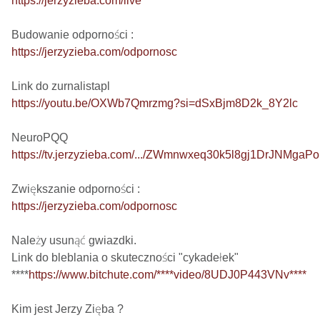
https://jerzyzieba.com/live
https://jerzyzieba.com/odpornosc
https://youtu.be/OXWb7Qmrzmg?si=dSxBjm8D2k_8Y2lc
https://tv.jerzyzieba.com/.../ZWmnwxeq30k5l8gj1DrJNMgaP
https://jerzyzieba.com/odpornosc
Należy usunąć gwiazdki.

Link do bleblania o skuteczności "cykadełek"

****
https://www.bitchute.com/****video/8UDJ0P443VNv****
Kim jest Jerzy Zięba ?
