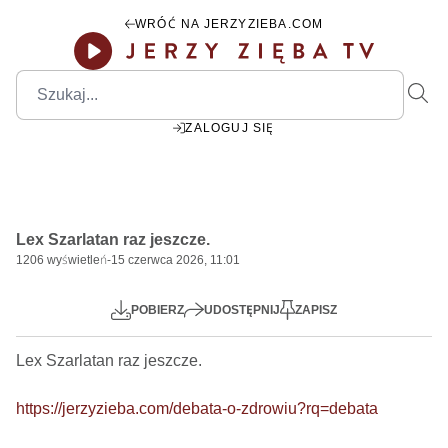
WRÓĆ NA JERZYZIEBA.COM
ZALOGUJ SIĘ
00:00
Play
Mute
Settings
PIP
Ente
Play
Lex Szarlatan raz jeszcze.
fulls
1206
wyświetleń
-
15 czerwca 2026, 11:01
POBIERZ
UDOSTĘPNIJ
ZAPISZ
Lex Szarlatan raz jeszcze.

https://jerzyzieba.com/debata-o-zdrowiu?rq=debata