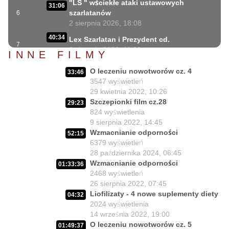
"LS " wściekłe ataki ustawowych
31:06
szarlatanów
6
2 sierpnia 2026, 18:08
40:34
Lex Szarlatan i Prezydent cd.
7
2 sierpnia 2026, 11:09
INNE FILMY
06:35
Czego nie może się doczekać dr Suwała?
O leczeniu nowotworów cz. 4
8
33:46
1 sierpnia 2026, 16:01
3547
wyświetleń
17:10
29 kwietnia 2022, 10:26
Szczepionkowa bańka w końcu pękła!
9
Szczepionki film cz.28
1 sierpnia 2026, 10:02
29:23
824
wyświetlenia
NIESPODZIANKA u Prezydenta
9 sierpnia 2022, 14:45
14:50
Nawrockiego!!
10
Wzmacnianie odporności
52:15
30 lipca 2026, 15:45
6379
wyświetleń
28 października 2024, 06:45
Czy Prezydent uratuje chorych
02:12:04
Wzmacnianie odporności
01:33:36
Polaków?
11
2468
wyświetleń
29 lipca 2026, 11:00
26 sierpnia 2022, 07:45
02:03:47
Czy da się lepiej leczyć ?
Liofilizaty - 4 nowe suplementy diety
04:32
12
27 lipca 2026, 11:01
2024
wyświetlenia
14 września 2022, 19:00
Jedna osoba zadecyduje : będziesz
02:05:56
O leczeniu nowotworów cz. 5
01:49:37