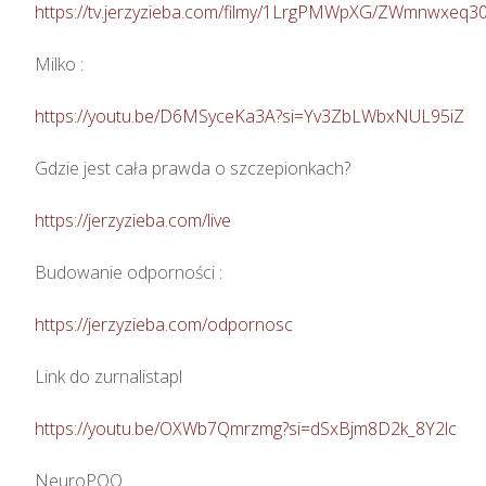
https://tv.jerzyzieba.com/filmy/1LrgPMWpXG/ZWmnwxeq
Milko : 

https://youtu.be/D6MSyceKa3A?si=Yv3ZbLWbxNUL95iZ
Gdzie jest cała prawda o szczepionkach?  

https://jerzyzieba.com/live
Budowanie odporności : 

https://jerzyzieba.com/odpornosc
Link do zurnalistapl

https://youtu.be/OXWb7Qmrzmg?si=dSxBjm8D2k_8Y2lc
NeuroPQQ
