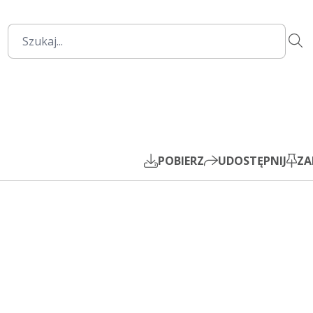
1:02:24
Mute
Settings
PIP
Play
POBIERZ
UDOSTĘPNIJ
ZA