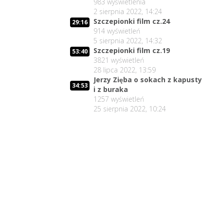
983
wyświetlenia
2 sierpnia 2022, 14:24
Szczepionki film cz.24
29:16
914
wyświetleń
5 sierpnia 2022, 14:32
Szczepionki film cz.19
53:40
3821
wyświetleń
28 lipca 2022, 13:59
Jerzy Zięba o sokach z kapusty
34:53
i z buraka
1257
wyświetleń
25 sierpnia 2022, 10:24