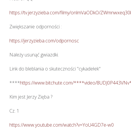
https://tv.jerzyzieba.com/filmy/onlmVaODkO/ZWmnwxeq
Zwiększanie odporności : 

https://jerzyzieba.com/odpornosc
Należy usunąć gwiazdki.

Link do bleblania o skuteczności "cykadełek"

****
https://www.bitchute.com/****video/8UDJ0P443VNv
Kim jest Jerzy Zięba ? 

Cz. 1

https://www.youtube.com/watch?v=YoU4GD7e-w0