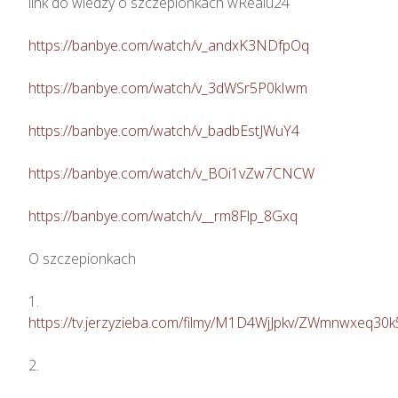
link do wiedzy o szczepionkach wRealu24 

https://banbye.com/watch/v_andxK3NDfpOq
https://banbye.com/watch/v_3dWSr5P0kIwm
https://banbye.com/watch/v_badbEstJWuY4
https://banbye.com/watch/v_BOi1vZw7CNCW
https://banbye.com/watch/v__rm8Flp_8Gxq
O szczepionkach

https://tv.jerzyzieba.com/filmy/M1D4WjJpkv/ZWmnwxeq3
2. 
