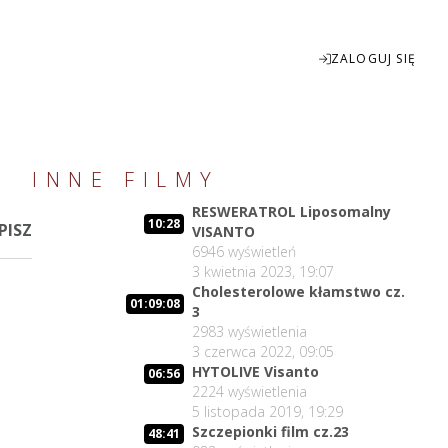
ZALOGUJ SIĘ
Enter
INNE FILMY
fullscreen
RESWERATROL Liposomalny
10:28
PISZ
VISANTO
6946
wyświetleń
3 kwietnia 2023, 19:07
Cholesterolowe kłamstwo cz.
01:09:08
3
2983
wyświetlenia
3 czerwca 2022, 09:05
HYTOLIVE Visanto
06:56
2224
wyświetlenia
5 listopada 2019, 19:29
Szczepionki film cz.23
48:41