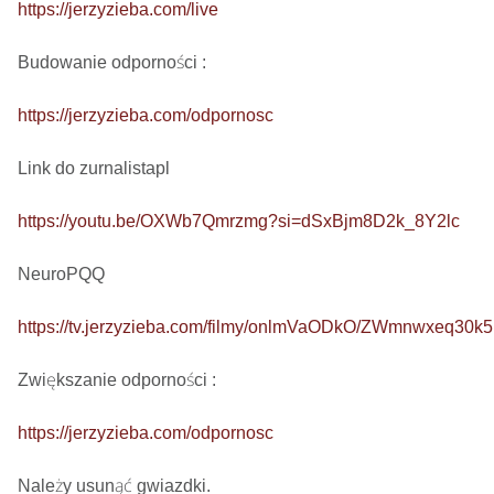
https://jerzyzieba.com/live
Budowanie odporności : 

https://jerzyzieba.com/odpornosc
Link do zurnalistapl

https://youtu.be/OXWb7Qmrzmg?si=dSxBjm8D2k_8Y2lc
NeuroPQQ

https://tv.jerzyzieba.com/filmy/onlmVaODkO/ZWmnwxeq30
Zwiększanie odporności : 

https://jerzyzieba.com/odpornosc
Należy usunąć gwiazdki.
