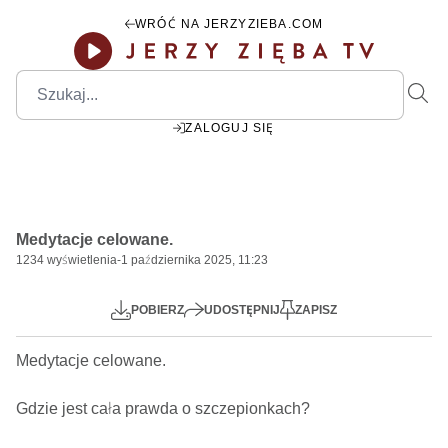
WRÓĆ NA JERZYZIEBA.COM
ZALOGUJ SIĘ
Medytacje celowane.
1234
wyświetlenia
-
1 października 2025, 11:23
Mute
Settings
POBIERZ
UDOSTĘPNIJ
ZAPISZ
Medytacje celowane.   

Gdzie jest cała prawda o szczepionkach?  
