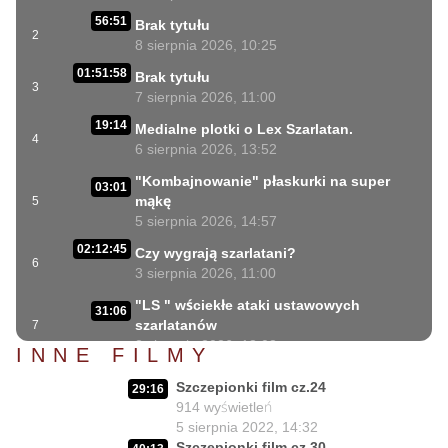
56:51
Brak tytułu
2
8 sierpnia 2026, 10:25
01:51:58
Brak tytułu
3
7 sierpnia 2026, 11:00
19:14
Medialne plotki o Lex Szarlatan.
4
6 sierpnia 2026, 13:52
"Kombajnowanie" płaskurki na super
03:01
mąkę
5
5 sierpnia 2026, 14:57
02:12:45
Czy wygrają szarlatani?
6
3 sierpnia 2026, 11:00
"LS " wściekłe ataki ustawowych
31:06
szarlatanów
7
2 sierpnia 2026, 18:08
INNE FILMY
40:34
Lex Szarlatan i Prezydent cd.
Szczepionki film cz.24
8
29:16
2 sierpnia 2026, 11:09
914
wyświetleń
06:35
5 sierpnia 2022, 14:32
Czego nie może się doczekać dr Suwała?
9
Szczepionki film cz.30