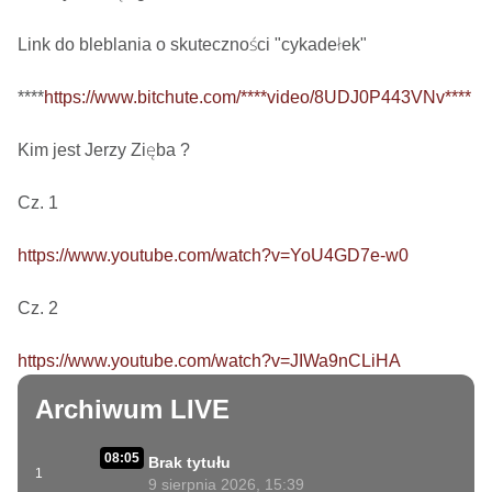
Link do bleblania o skuteczności "cykadełek"

****
https://www.bitchute.com/****video/8UDJ0P443VNv****
Kim jest Jerzy Zięba ? 

Cz. 1

https://www.youtube.com/watch?v=YoU4GD7e-w0
Cz. 2

https://www.youtube.com/watch?v=JIWa9nCLiHA
Archiwum LIVE
08:05
Brak tytułu
1
9 sierpnia 2026, 15:39