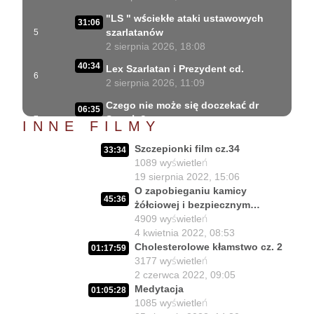
"LS " wściekłe ataki ustawowych
31:06
szarlatanów
5
2 sierpnia 2026, 18:08
40:34
Lex Szarlatan i Prezydent cd.
6
2 sierpnia 2026, 11:09
Czego nie może się doczekać dr
06:35
Suwała?
7
INNE FILMY
1 sierpnia 2026, 16:01
Szczepionki film cz.34
33:34
Szczepionkowa bańka w końcu
17:10
1089
wyświetleń
pękła!
8
19 sierpnia 2022, 15:06
1 sierpnia 2026, 10:02
O zapobieganiu kamicy
45:36
żółciowej i bezpiecznym
NIESPODZIANKA u Prezydenta
14:50
rozpuszczaniu kamieni
4909
wyświetleń
Nawrockiego!!
9
żółciowych
4 kwietnia 2022, 08:53
30 lipca 2026, 15:45
Cholesterolowe kłamstwo cz. 2
01:17:59
Czy Prezydent uratuje chorych
3177
wyświetleń
02:12:04
Polaków?
10
2 czerwca 2022, 09:05
29 lipca 2026, 11:00
Medytacja
01:05:28
1085
wyświetleń
02:03:47
Czy da się lepiej leczyć ?