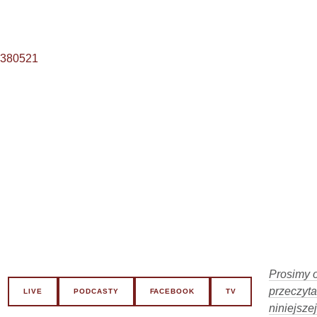
88380521
Prosimy o
przeczyta
LIVE
PODCASTY
FACEBOOK
TV
niniejszej