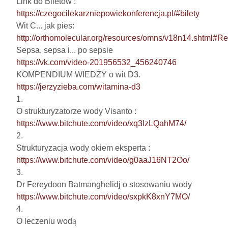
https://czegocilekarzniepowiekonferencja.pl/#bilety
http://orthomolecular.org/resources/omns/v18n14.shtml#Re
https://vk.com/video-201956532_456240746
https://jerzyzieba.com/witamina-d3
1.

https://www.bitchute.com/video/xq3IzLQahM74/
2.

https://www.bitchute.com/video/g0aaJ16NT2Oo/
3.

https://www.bitchute.com/video/sxpkK8xnY7MO/
4.
