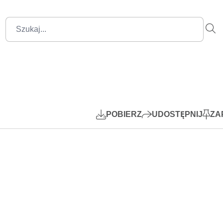
34:40
Mute
Settings
PIP
Play
POBIERZ
UDOSTĘPNIJ
ZA