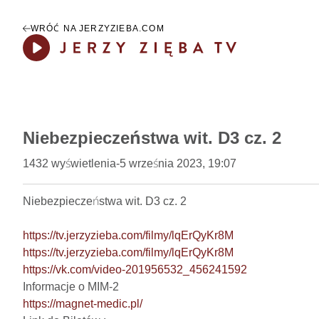
WRÓĆ NA JERZYZIEBA.COM
Play
Niebezpieczeństwa wit. D3 cz. 2
1432
wyświetlenia
-
5 września 2023, 19:07
Niebezpieczeństwa wit. D3 cz. 2

https://tv.jerzyzieba.com/filmy/lqErQyKr8M
https://tv.jerzyzieba.com/filmy/lqErQyKr8M
https://vk.com/video-201956532_456241592
https://magnet-medic.pl/