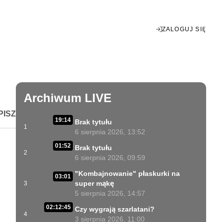
ZALOGUJ SIĘ
Enter
fullscreen
Archiwum LIVE
PISZ
19:14
Brak tytułu
1
6 sierpnia 2026, 13:52
01:52
Brak tytułu
2
6 sierpnia 2026, 09:59
"Kombajnowanie" płaskurki na
03:01
super mąkę
3
5 sierpnia 2026, 14:57
02:12:45
Czy wygrają szarlatani?
4
3 sierpnia 2026, 11:00