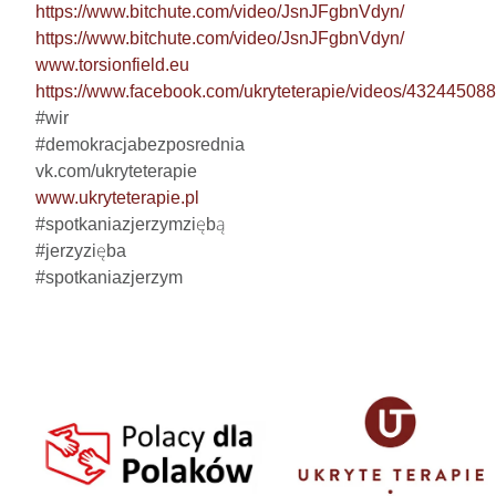
https://www.bitchute.com/video/JsnJFgbnVdyn/
https://www.bitchute.com/video/JsnJFgbnVdyn/
www.torsionfield.eu
https://www.facebook.com/ukryteterapie/videos/4324450
#wir

#demokracjabezposrednia

www.ukryteterapie.pl
#spotkaniazjerzymziębą

#jerzyzięba

#spotkaniazjerzym