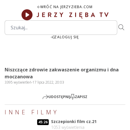
WRÓĆ NA JERZYZIEBA.COM
ZALOGUJ SIĘ
00:00
Play
Mute
Settings
PIP
Ente
Play
Niszczące zdrowie zakwaszenie organizmu i dna
fulls
moczanowa
3395
wyświetleń
-
17 lipca 2022, 20:03
UDOSTĘPNIJ
ZAPISZ
INNE FILMY
Szczepionki film cz.21
45:26
1053
wyświetlenia