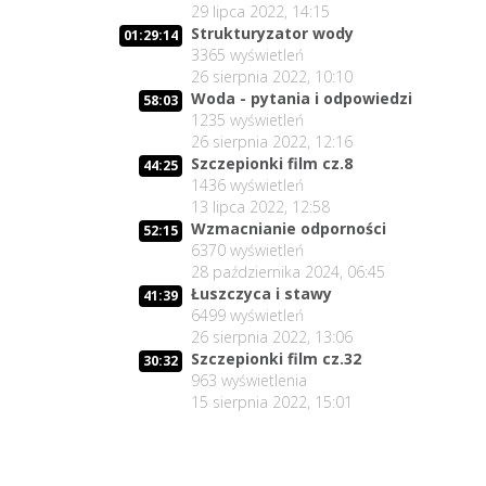
29 lipca 2022, 14:15
Strukturyzator wody
01:29:14
3365
wyświetleń
26 sierpnia 2022, 10:10
Woda - pytania i odpowiedzi
58:03
1235
wyświetleń
26 sierpnia 2022, 12:16
Szczepionki film cz.8
44:25
1436
wyświetleń
13 lipca 2022, 12:58
Wzmacnianie odporności
52:15
6370
wyświetleń
28 października 2024, 06:45
Łuszczyca i stawy
41:39
6499
wyświetleń
26 sierpnia 2022, 13:06
Szczepionki film cz.32
30:32
963
wyświetlenia
15 sierpnia 2022, 15:01