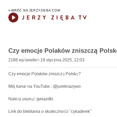
WRÓĆ NA JERZYZIEBA.COM
Play
Czy emocje Polaków zniszczą Pols
2168
wyświetleń
-
19 stycznia 2025, 12:03
Czy emocje Polaków zniszczą Polskę?    

Mój kanał na YouTube : @jureknazywo

Należy usunąć gwiazdki.

Link do bleblania o skuteczności "cykadełek"
