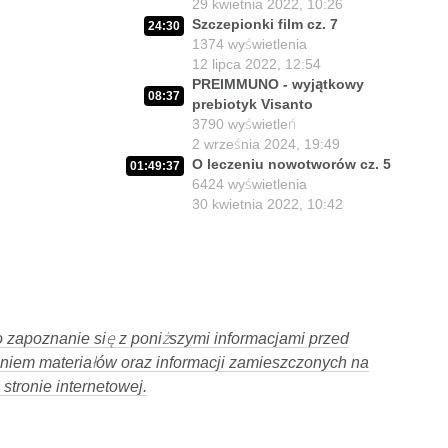
29 kwietnia 2022, 10:26
02:15:25
Lex Szarlatan - co zrobić?
11
Szczepionki film cz. 7
24:30
22 lipca 2026, 11:00
1374
wyświetlenia
Medyczny pojedynek : dr Suwała
12 lipca 2022, 12:54
32:02
vs. prof. Frydrychowski
12
PREIMMUNO - wyjątkowy
08:37
21 lipca 2026, 19:01
prebiotyk Visanto
3790
wyświetleń
Środowisko antyszczepionkowe i
01:51
2 września 2024, 19:49
Lex Szarlatan
13
O leczeniu nowotworów cz. 5
01:49:37
21 lipca 2026, 14:23
6424
wyświetlenia
02:03:25
30 kwietnia 2022, 10:42
Czy z Lex Szarlatan jest nadzieja?
14
20 lipca 2026, 11:01
Prezydent Nawrocki - czy będzie
02:06:37
miał krew na rękach?
15
17 lipca 2026, 11:00
02:02:03
Lekarze contra Polacy?
 zapoznanie się z poniższymi informacjami przed
16
15 lipca 2026, 11:01
niem materiałów oraz informacji zamieszczonych na
Losy Lex Szarlatan w rękach
 stronie internetowej.
02:07:47
Senatu i Prezydenta.
17
13 lipca 2026, 11:01