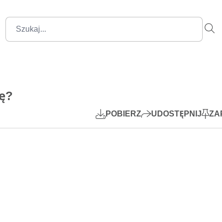
1:20:01
Mute
Settings
PIP
kę?
Play
POBIERZ
UDOSTĘPNIJ
ZA