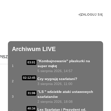
ZALOGUJ SIĘ
Enter
fullscreen
Archiwum LIVE
PISZ
"Kombajnowanie" płaskurki na
03:01
super mąkę
1
5 sierpnia 2026, 14:57
02:12:45
Czy wygrają szarlatani?
2
3 sierpnia 2026, 11:00
"LS " wściekłe ataki ustawowych
31:06
szarlatanów
3
2 sierpnia 2026, 18:08
40:34
Lex Szarlatan i Prezydent cd.