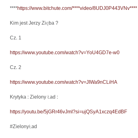
****
https://www.bitchute.com/****video/8UDJ0P443VNv****
Kim jest Jerzy Zięba ? 

Cz. 1

https://www.youtube.com/watch?v=YoU4GD7e-w0
Cz. 2

https://www.youtube.com/watch?v=JIWa9nCLiHA
Krytyka : Zielony Ład : 

https://youtu.be/5jGRr46vJmI?si=ujQSyA1xczq4EdBF
#ZielonyŁad