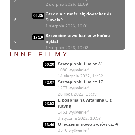
4
2 sierpnia 2026, 11:09
Czego nie może się doczekać dr
06:35
Suwała?
5
1 sierpnia 2026, 16:01
Szczepionkowa bańka w końcu
17:10
pękła!
6
1 sierpnia 2026, 10:02
INNE FILMY
NIESPODZIANKA u Prezydenta
14:50
Nawrockiego!!
7
Szczepionki film cz.31
50:20
30 lipca 2026, 15:45
1080
wyświetleń
14 sierpnia 2022, 14:52
Czy Prezydent uratuje chorych
02:12:04
Szczepionki film cz.17
42:07
Polaków?
8
1277
wyświetleń
29 lipca 2026, 11:00
26 lipca 2022, 13:39
02:03:47
Liposomalna witamina C z
Czy da się lepiej leczyć ?
9
03:53
rutyną
27 lipca 2026, 11:01
1451
wyświetleń
Jedna osoba zadecyduje :
9 stycznia 2022, 19:57
02:05:56
będziesz zdrowy lub umrzesz.
10
O leczeniu nowotworów cz. 4
33:46
24 lipca 2026, 11:02
3546
wyświetleń