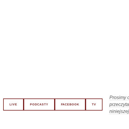
Prosimy o
przeczyta
LIVE
PODCASTY
FACEBOOK
TV
niniejszej