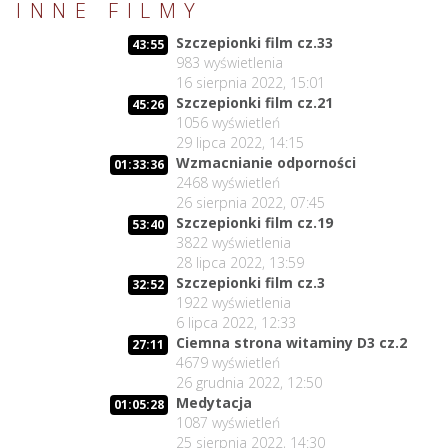
INNE FILMY
Szczepionki film cz.33
43:55
983
wyświetlenia
16 sierpnia 2022, 15:01
Szczepionki film cz.21
45:26
1056
wyświetleń
29 lipca 2022, 14:15
Wzmacnianie odporności
01:33:36
2468
wyświetleń
26 sierpnia 2022, 07:45
Szczepionki film cz.19
53:40
3822
wyświetlenia
28 lipca 2022, 13:59
Szczepionki film cz.3
32:52
1922
wyświetlenia
6 lipca 2022, 12:33
Ciemna strona witaminy D3 cz.2
27:11
4679
wyświetleń
26 grudnia 2022, 12:50
Medytacja
01:05:28
1087
wyświetleń
25 sierpnia 2022, 14:30