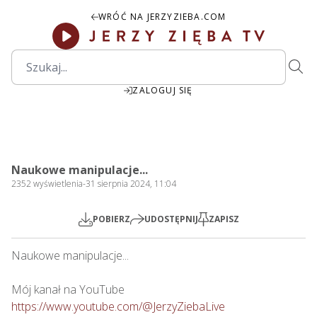
WRÓĆ NA JERZYZIEBA.COM
ZALOGUJ SIĘ
1:22:21
Play
Mute
Settings
PIP
Ente
Play
Naukowe manipulacje...
fulls
2352
wyświetlenia
-
31 sierpnia 2024, 11:04
POBIERZ
UDOSTĘPNIJ
ZAPISZ
Naukowe manipulacje...

https://www.youtube.com/@JerzyZiebaLive