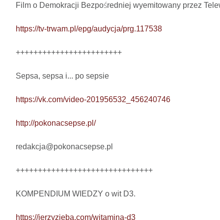
Film o Demokracji Bezpośredniej wyemitowany przez Tel
https://tv-trwam.pl/epg/audycja/prg.117538
++++++++++++++++++++++++

Sepsa, sepsa i... po sepsie 

https://vk.com/video-201956532_456240746
http://pokonacsepse.pl/
redakcja@pokonacsepse.pl

+++++++++++++++++++++++++++++++

KOMPENDIUM WIEDZY o wit D3.

https://jerzyzieba.com/witamina-d3