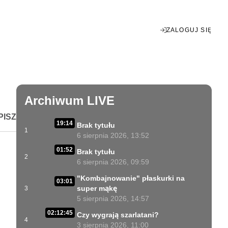
ZALOGUJ SIĘ
Enter
fullscreen
Archiwum LIVE
PISZ
19:14
Brak tytułu
1
6 sierpnia 2026, 13:52
01:52
Brak tytułu
2
6 sierpnia 2026, 09:59
"Kombajnowanie" płaskurki na
03:01
super mąkę
3
5 sierpnia 2026, 14:57
02:12:45
Czy wygrają szarlatani?
4
3 sierpnia 2026, 11:00