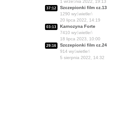
11
1 września 2022, 19:13
27 lipca 2026, 11:01
Szczepionki film cz.13
37:12
Jedna osoba zadecyduje :
1290
wyświetleń
02:05:56
będziesz zdrowy lub umrzesz.
12
20 lipca 2022, 14:19
24 lipca 2026, 11:02
Karnozyna Forte
03:13
7410
wyświetleń
02:15:25
Lex Szarlatan - co zrobić?
18 lipca 2023, 10:00
13
22 lipca 2026, 11:00
Szczepionki film cz.24
29:16
914
wyświetleń
Medyczny pojedynek : dr Suwała
32:02
5 sierpnia 2022, 14:32
vs. prof. Frydrychowski
14
21 lipca 2026, 19:01
Środowisko antyszczepionkowe i
01:51
Lex Szarlatan
15
21 lipca 2026, 14:23
02:03:25
Czy z Lex Szarlatan jest nadzieja?
16
20 lipca 2026, 11:01
Prezydent Nawrocki - czy będzie
02:06:37
miał krew na rękach?
17
17 lipca 2026, 11:00
02:02:03
Lekarze contra Polacy?
18