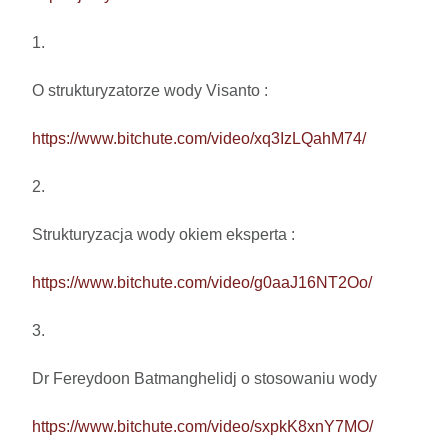
1.

O strukturyzatorze wody Visanto :

https://www.bitchute.com/video/xq3IzLQahM74/
2.

Strukturyzacja wody okiem eksperta : 

https://www.bitchute.com/video/g0aaJ16NT2Oo/
3.

Dr Fereydoon Batmanghelidj o stosowaniu wody

https://www.bitchute.com/video/sxpkK8xnY7MO/