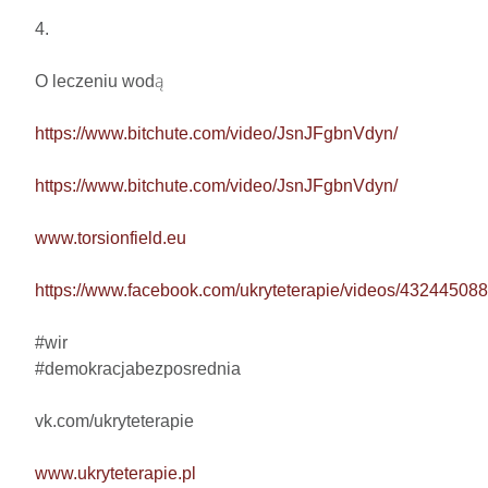
4.

O leczeniu wodą

https://www.bitchute.com/video/JsnJFgbnVdyn/
https://www.bitchute.com/video/JsnJFgbnVdyn/
www.torsionfield.eu
https://www.facebook.com/ukryteterapie/videos/4324450
#wir

#demokracjabezposrednia

vk.com/ukryteterapie

www.ukryteterapie.pl