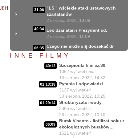
U8HI
"LS " wściekłe ataki ustawowych
31:06
szarlatanów
5
2 sierpnia 2026, 18:08
40:34
Lex Szarlatan i Prezydent cd.
6
2 sierpnia 2026, 11:09
Czego nie może się doczekać dr
06:35
Suwała?
7
INNE FILMY
1 sierpnia 2026, 16:01
Szczepionki film cz.30
40:13
Szczepionkowa bańka w końcu
17:10
1062
wyświetlenia
pękła!
8
13 sierpnia 2022, 14:52
1 sierpnia 2026, 10:02
Pytania i odpowiedzi
01:13:38
3137
wyświetleń
NIESPODZIANKA u Prezydenta
14:50
30 sierpnia 2022, 10:25
Nawrockiego!!
9
Strukturyzator wody
30 lipca 2026, 15:45
01:29:14
3365
wyświetleń
Czy Prezydent uratuje chorych
26 sierpnia 2022, 10:10
02:12:04
Polaków?
10
Burak Visanto - liofilizat soku z
06:09
29 lipca 2026, 11:00
ekologicznych buraków
kiszonych.
1621
wyświetleń
02:03:47
Czy da się lepiej leczyć ?