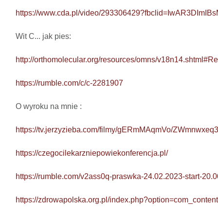
https://www.cda.pl/video/293306429?fbclid=IwAR3
Wit C... jak pies: 

http://orthomolecular.org/resources/omns/v18n14.shtml#Re
https://rumble.com/c/c-2281907
O wyroku na mnie : 

https://tv.jerzyzieba.com/filmy/gERmMAqmVo/ZWmnwxe
https://czegocilekarzniepowiekonferencja.pl/
https://rumble.com/v2ass0q-praswka-24.02.2023-start-20.0
https://zdrowapolska.org.pl/index.php?option=com_cont