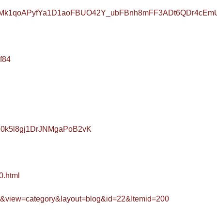
DImIBsMk1qoAPyfYa1D1aoFBUO42Y_ubFBnh8mFF3ADt6QDr4cEm
f84
q30k5l8gj1DrJNMgaPoB2vK
0.html
ent&view=category&layout=blog&id=22&Itemid=200