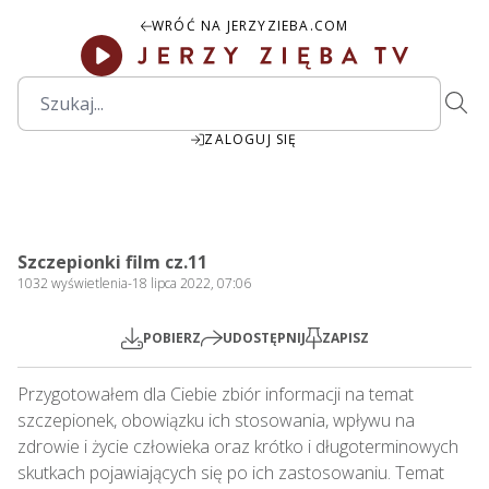
WRÓĆ NA JERZYZIEBA.COM
ZALOGUJ SIĘ
30:28
Play
Mute
Settings
PIP
Ente
Play
Szczepionki film cz.11
fulls
1032
wyświetlenia
-
18 lipca 2022, 07:06
POBIERZ
UDOSTĘPNIJ
ZAPISZ
Przygotowałem dla Ciebie zbiór informacji na temat 
szczepionek, obowiązku ich stosowania, wpływu na 
zdrowie i życie człowieka oraz krótko i długoterminowych 
skutkach pojawiających się po ich zastosowaniu. Temat 