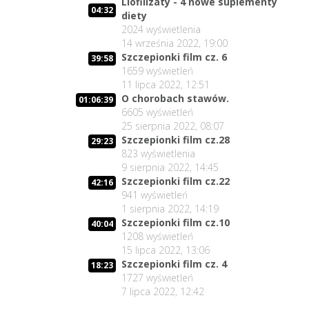
Liofilizaty - 4 nowe suplementy
04:32
diety
2024
wyświetlenia
14 września 2022, 19:00
Szczepionki film cz. 6
39:58
1659
wyświetleń
11 lipca 2022, 12:51
O chorobach stawów.
01:06:39
6605
wyświetleń
25 sierpnia 2022, 08:07
Szczepionki film cz.28
29:23
823
wyświetlenia
9 sierpnia 2022, 14:45
Szczepionki film cz.22
42:16
941
wyświetleń
1 sierpnia 2022, 14:19
Szczepionki film cz.10
40:04
1208
wyświetleń
15 lipca 2022, 13:06
Szczepionki film cz. 4
18:23
1727
wyświetleń
7 lipca 2022, 12:42