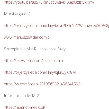
https://youtu.be/as570RmEdc0?si=bJIAesOzJsQxIpYv
Morkisz gate :-)

https://tv.jerzyzieba.com/filmy/bevrPLGrNl/ZWmnwxeq30k5
www.mariuszswider.com.pl
Szczepionka MMR - szokujące fakty

https://jerzyzieba.com/szczepienia
https://tv.jerzyzieba.com/filmy/lqErQyKr8M
https://vk.com/video-201956532_456241592
Informacje o MIM-2

https://magnet-medic.pl/