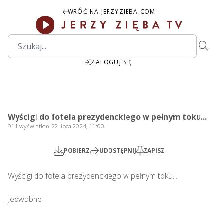
WRÓĆ NA JERZYZIEBA.COM
ZALOGUJ SIĘ
1:41:11
Play
Mute
Settings
PIP
Ente
Play
Wyścigi do fotela prezydenckiego w pełnym toku...
fulls
911
wyświetleń
-
22 lipca 2024, 11:00
POBIERZ
UDOSTĘPNIJ
ZAPISZ
Wyścigi do fotela prezydenckiego w pełnym toku...

Jedwabne
