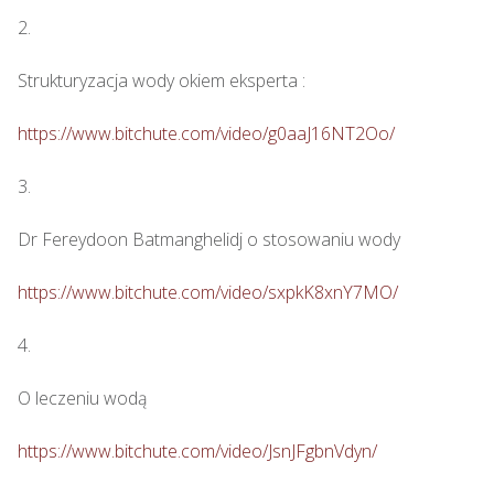
2.

Strukturyzacja wody okiem eksperta : 

https://www.bitchute.com/video/g0aaJ16NT2Oo/
3.

Dr Fereydoon Batmanghelidj o stosowaniu wody

https://www.bitchute.com/video/sxpkK8xnY7MO/
4.

O leczeniu wodą

https://www.bitchute.com/video/JsnJFgbnVdyn/