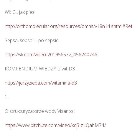
Wit C... jak pies: 

http://orthomolecular.org/resources/omns/v18n14.shtml#Re
Sepsa, sepsa i... po sepsie 

https://vk.com/video-201956532_456240746
KOMPENDIUM WIEDZY o wit D3.

https://jerzyzieba.com/witamina-d3
1.

O strukturyzatorze wody Visanto :

https://www.bitchute.com/video/xq3IzLQahM74/