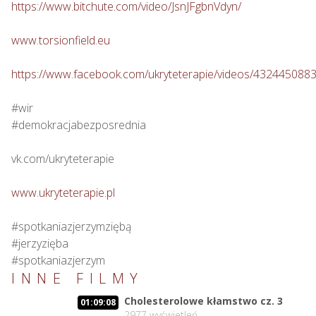
https://www.bitchute.com/video/JsnJFgbnVdyn/
www.torsionfield.eu
https://www.facebook.com/ukryteterapie/videos/432445088
#wir

#demokracjabezposrednia

vk.com/ukryteterapie

www.ukryteterapie.pl
#spotkaniazjerzymziębą

#jerzyzięba

#spotkaniazjerzym
INNE FILMY
Cholesterolowe kłamstwo cz. 3
01:09:08
2977
wyświetleń