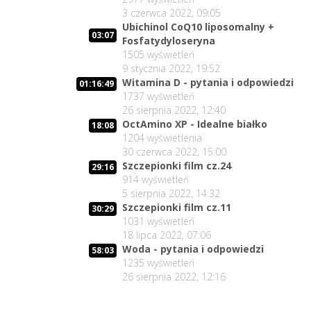
3 czerwca 2022, 09:05
Ubichinol CoQ10 liposomalny +
03:07
Fosfatydyloseryna
1505
wyświetleń
9 stycznia 2022, 19:52
Witamina D - pytania i odpowiedzi
01:16:49
1737
wyświetleń
26 sierpnia 2022, 12:40
OctAmino XP - Idealne białko
18:08
1204
wyświetlenia
30 czerwca 2022, 15:00
Szczepionki film cz.24
29:16
914
wyświetleń
5 sierpnia 2022, 14:32
Szczepionki film cz.11
30:29
1031
wyświetleń
18 lipca 2022, 07:06
Woda - pytania i odpowiedzi
58:03
1235
wyświetleń
26 sierpnia 2022, 12:16