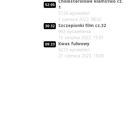
Cholesterolowe kłamstwo cz.
52:05
1
5126
wyświetleń
1 czerwca 2022, 08:02
Szczepionki film cz.32
30:32
963
wyświetlenia
15 sierpnia 2022, 15:01
Kwas fulwowy
09:23
6210
wyświetleń
21 czerwca 2023, 19:00