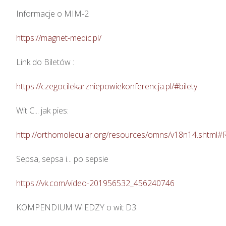
Informacje o MIM-2

https://magnet-medic.pl/
Link do Biletów : 

https://czegocilekarzniepowiekonferencja.pl/#bilety
Wit C... jak pies: 

http://orthomolecular.org/resources/omns/v18n14.shtml#
Sepsa, sepsa i... po sepsie 

https://vk.com/video-201956532_456240746
KOMPENDIUM WIEDZY o wit D3.
