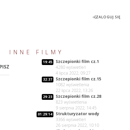
ZALOGUJ SIĘ
Enter
INNE FILMY
fullscreen
Szczepionki film cz.1
19:45
PISZ
4280
wyświetleń
4 lipca 2022, 09:27
Szczepionki film cz.15
32:37
1082
wyświetlenia
22 lipca 2022, 13:26
Szczepionki film cz.28
29:23
823
wyświetlenia
9 sierpnia 2022, 14:45
Strukturyzator wody
01:29:14
3366
wyświetleń
26 sierpnia 2022, 10:10