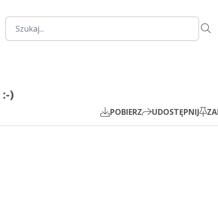
2:12:17
Mute
Settings
PIP
:-)
Play
POBIERZ
UDOSTĘPNIJ
ZA