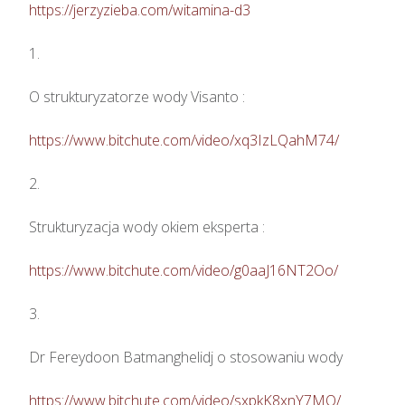
https://jerzyzieba.com/witamina-d3
1.

O strukturyzatorze wody Visanto :

https://www.bitchute.com/video/xq3IzLQahM74/
2.

Strukturyzacja wody okiem eksperta : 

https://www.bitchute.com/video/g0aaJ16NT2Oo/
3.

Dr Fereydoon Batmanghelidj o stosowaniu wody

https://www.bitchute.com/video/sxpkK8xnY7MO/