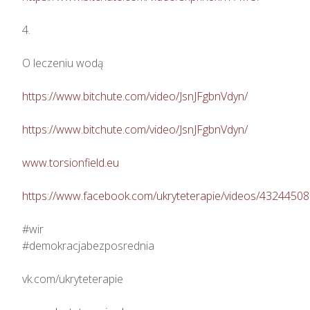
4.

O leczeniu wodą

https://www.bitchute.com/video/JsnJFgbnVdyn/
https://www.bitchute.com/video/JsnJFgbnVdyn/
www.torsionfield.eu
https://www.facebook.com/ukryteterapie/videos/4324450
#wir

#demokracjabezposrednia

vk.com/ukryteterapie
