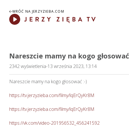
WRÓĆ NA JERZYZIEBA.COM
Play
Nareszcie mamy na kogo głosować 
2342
wyświetlenia
-
13 września 2023, 13:14
Nareszcie mamy na kogo głosować :-)

https://tv.jerzyzieba.com/filmy/lqErQyKr8M
https://tv.jerzyzieba.com/filmy/lqErQyKr8M
https://vk.com/video-201956532_456241592