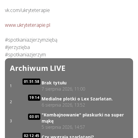
vk.com/ukryteterapie

www.ukryteterapie.pl
#spotkaniazjerzymziębą

#jerzyzięba

#spotkaniazjerzym
Archiwum LIVE
01:51:58
Brak tytułu
1
7 sierpnia 2026, 11:00
19:14
Medialne plotki o Lex Szarlatan.
2
6 sierpnia 2026, 13:52
"Kombajnowanie" płaskurki na super
03:01
mąkę
3
5 sierpnia 2026, 14:57
02:12:45
Czy wygrają szarlatani?