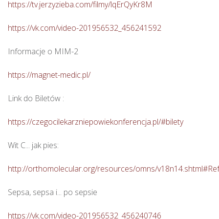
https://tv.jerzyzieba.com/filmy/lqErQyKr8M
https://vk.com/video-201956532_456241592
Informacje o MIM-2

https://magnet-medic.pl/
Link do Biletów : 

https://czegocilekarzniepowiekonferencja.pl/#bilety
Wit C... jak pies: 

http://orthomolecular.org/resources/omns/v18n14.shtml#Re
Sepsa, sepsa i... po sepsie 

https://vk.com/video-201956532_456240746