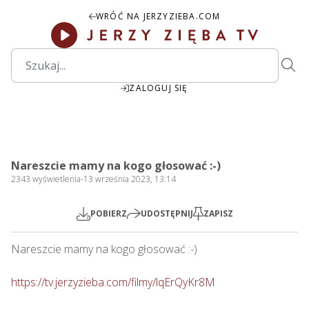
WRÓĆ NA JERZYZIEBA.COM
ZALOGUJ SIĘ
2:12:17
Play
Mute
Settings
PIP
Ente
Play
Nareszcie mamy na kogo głosować :-)
fulls
2343
wyświetlenia
-
13 września 2023, 13:14
POBIERZ
UDOSTĘPNIJ
ZAPISZ
Nareszcie mamy na kogo głosować :-)

https://tv.jerzyzieba.com/filmy/lqErQyKr8M