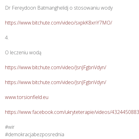
Dr Fereydoon Batmanghelidj o stosowaniu wody

https://www.bitchute.com/video/sxpkK8xnY7MO/
4.

O leczeniu wodą

https://www.bitchute.com/video/JsnJFgbnVdyn/
https://www.bitchute.com/video/JsnJFgbnVdyn/
www.torsionfield.eu
https://www.facebook.com/ukryteterapie/videos/432445088
#wir

#demokracjabezposrednia
