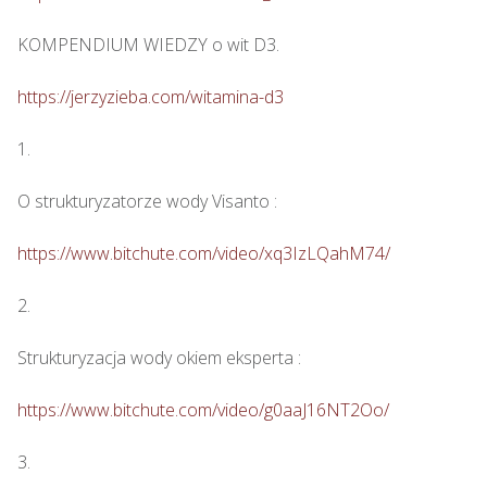
KOMPENDIUM WIEDZY o wit D3.

https://jerzyzieba.com/witamina-d3
1.

O strukturyzatorze wody Visanto :

https://www.bitchute.com/video/xq3IzLQahM74/
2.

Strukturyzacja wody okiem eksperta : 

https://www.bitchute.com/video/g0aaJ16NT2Oo/
3.
