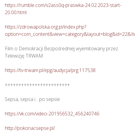
https://rumble.com/v2ass0q-praswka-24.02.2023-start-
20.00.html
https://zdrowapolska.org.pl/index.php?
option=com_content&view=category&layout=blog&id=22&I
Film o Demokracji Bezpośredniej wyemitowany przez 
Telewizję TRWAM

https://tv-trwam.pl/epg/audycja/prg.117538
++++++++++++++++++++++++

Sepsa, sepsa i... po sepsie 

https://vk.com/video-201956532_456240746
http://pokonacsepse.pl/