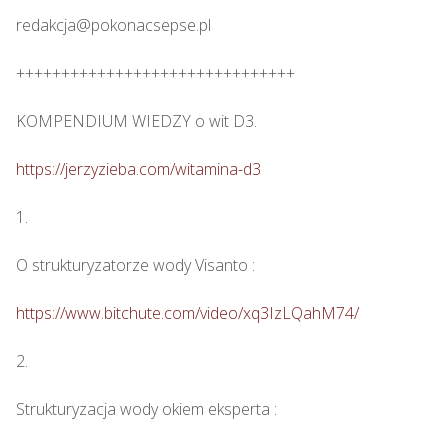
redakcja@pokonacsepse.pl

+++++++++++++++++++++++++++++++

KOMPENDIUM WIEDZY o wit D3.

https://jerzyzieba.com/witamina-d3
1.

O strukturyzatorze wody Visanto :

https://www.bitchute.com/video/xq3IzLQahM74/
2.

Strukturyzacja wody okiem eksperta : 
