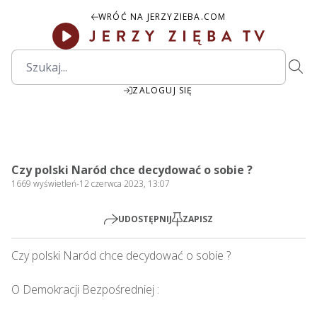
WRÓĆ NA JERZYZIEBA.COM
ZALOGUJ SIĘ
00:00
Play
Mute
Settings
PIP
Ente
Play
Czy polski Naród chce decydować o sobie ?
fulls
1669
wyświetleń
-
12 czerwca 2023, 13:07
UDOSTĘPNIJ
ZAPISZ
Czy polski Naród chce decydować o sobie ?   

O Demokracji Bezpośredniej : 
