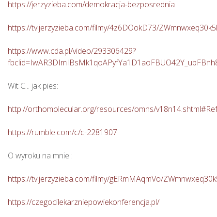
https://jerzyzieba.com/demokracja-bezposrednia
https://tv.jerzyzieba.com/filmy/4z6DOokD73/ZWmnwxeq30
https://www.cda.pl/video/293306429?
fbclid=IwAR3DImIBsMk1qoAPyfYa1D1aoFBUO42Y_ubFBn
Wit C... jak pies: 

http://orthomolecular.org/resources/omns/v18n14.shtml#Re
https://rumble.com/c/c-2281907
O wyroku na mnie : 

https://tv.jerzyzieba.com/filmy/gERmMAqmVo/ZWmnwxeq30
https://czegocilekarzniepowiekonferencja.pl/