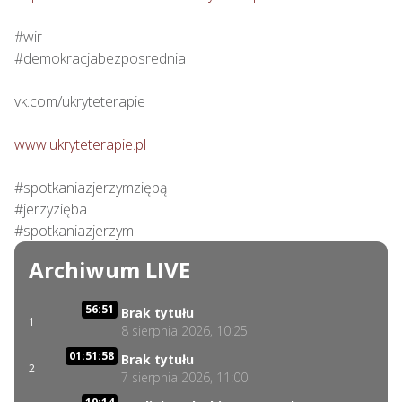
#wir

#demokracjabezposrednia

vk.com/ukryteterapie

www.ukryteterapie.pl
#spotkaniazjerzymziębą

#jerzyzięba

#spotkaniazjerzym
Archiwum LIVE
56:51
Brak tytułu
1
8 sierpnia 2026, 10:25
01:51:58
Brak tytułu
2
7 sierpnia 2026, 11:00