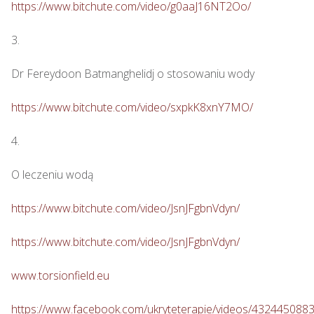
https://www.bitchute.com/video/g0aaJ16NT2Oo/
3.

Dr Fereydoon Batmanghelidj o stosowaniu wody

https://www.bitchute.com/video/sxpkK8xnY7MO/
4.

O leczeniu wodą

https://www.bitchute.com/video/JsnJFgbnVdyn/
https://www.bitchute.com/video/JsnJFgbnVdyn/
www.torsionfield.eu
https://www.facebook.com/ukryteterapie/videos/432445088