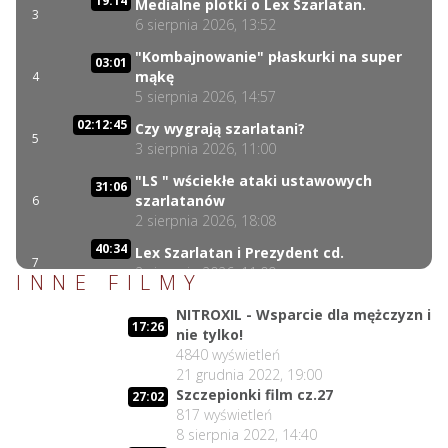
19:14
Medialne plotki o Lex Szarlatan.
3
6 sierpnia 2026, 13:52
"Kombajnowanie" płaskurki na super
03:01
mąkę
4
5 sierpnia 2026, 14:57
02:12:45
Czy wygrają szarlatani?
5
3 sierpnia 2026, 11:00
"LS " wściekłe ataki ustawowych
31:06
szarlatanów
6
2 sierpnia 2026, 18:08
40:34
Lex Szarlatan i Prezydent cd.
7
2 sierpnia 2026, 11:09
INNE FILMY
Czego nie może się doczekać dr
06:35
NITROXIL - Wsparcie dla mężczyzn i
Suwała?
8
17:26
nie tylko!
1 sierpnia 2026, 16:01
4840
wyświetleń
17:10
21 grudnia 2022, 19:00
Szczepionkowa bańka w końcu pękła!
9
Szczepionki film cz.27
1 sierpnia 2026, 10:02
27:02
817
wyświetleń
NIESPODZIANKA u Prezydenta
8 sierpnia 2022, 14:40
14:50