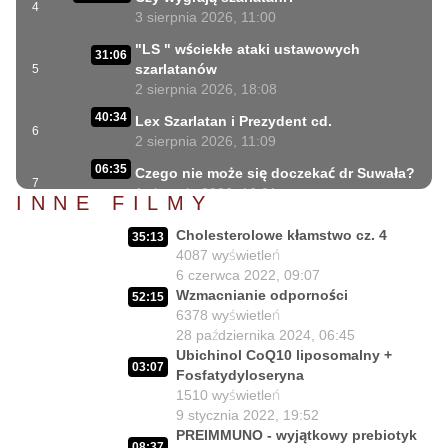
4
3 sierpnia 2026, 11:00
"LS " wściekłe ataki ustawowych
31:06
szarlatanów
5
2 sierpnia 2026, 18:08
40:34
Lex Szarlatan i Prezydent cd.
6
2 sierpnia 2026, 11:09
06:35
Czego nie może się doczekać dr Suwała?
7
1 sierpnia 2026, 16:01
INNE FILMY
17:10
Szczepionkowa bańka w końcu pękła!
Cholesterolowe kłamstwo cz. 4
8
35:13
1 sierpnia 2026, 10:02
4087
wyświetleń
6 czerwca 2022, 09:07
NIESPODZIANKA u Prezydenta
14:50
Wzmacnianie odporności
Nawrockiego!!
9
52:15
6378
wyświetleń
30 lipca 2026, 15:45
28 października 2024, 06:45
Czy Prezydent uratuje chorych
Ubichinol CoQ10 liposomalny +
02:12:04
03:07
Polaków?
10
Fosfatydyloseryna
29 lipca 2026, 11:00
1510
wyświetleń
9 stycznia 2022, 19:52
02:03:47
Czy da się lepiej leczyć ?
11
PREIMMUNO - wyjątkowy prebiotyk
27 lipca 2026, 11:01
08:37