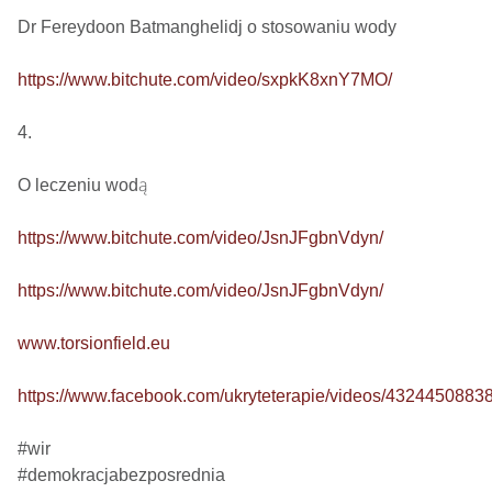
Dr Fereydoon Batmanghelidj o stosowaniu wody

https://www.bitchute.com/video/sxpkK8xnY7MO/
4.

O leczeniu wodą

https://www.bitchute.com/video/JsnJFgbnVdyn/
https://www.bitchute.com/video/JsnJFgbnVdyn/
www.torsionfield.eu
https://www.facebook.com/ukryteterapie/videos/4324450883
#wir

#demokracjabezposrednia
