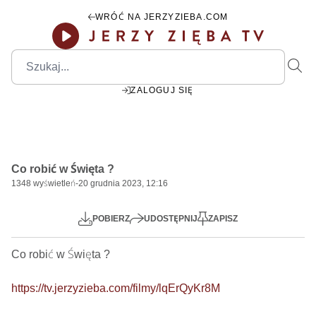
WRÓĆ NA JERZYZIEBA.COM
ZALOGUJ SIĘ
1:09:36
Play
Mute
Settings
PIP
Ente
Play
Co robić w Święta ?
fulls
1348
wyświetleń
-
20 grudnia 2023, 12:16
POBIERZ
UDOSTĘPNIJ
ZAPISZ
Co robić w Święta ?    

https://tv.jerzyzieba.com/filmy/lqErQyKr8M