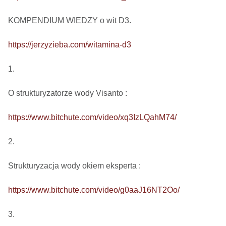
KOMPENDIUM WIEDZY o wit D3.

https://jerzyzieba.com/witamina-d3
1.

O strukturyzatorze wody Visanto :

https://www.bitchute.com/video/xq3IzLQahM74/
2.

Strukturyzacja wody okiem eksperta : 

https://www.bitchute.com/video/g0aaJ16NT2Oo/
3.
