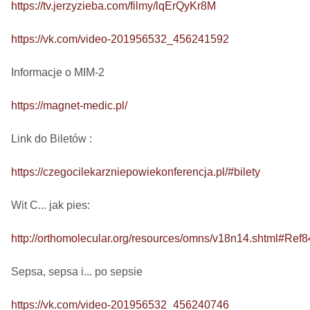
https://tv.jerzyzieba.com/filmy/lqErQyKr8M
https://vk.com/video-201956532_456241592
Informacje o MIM-2

https://magnet-medic.pl/
Link do Biletów : 

https://czegocilekarzniepowiekonferencja.pl/#bilety
Wit C... jak pies: 

http://orthomolecular.org/resources/omns/v18n14.shtml#Ref8
Sepsa, sepsa i... po sepsie 

https://vk.com/video-201956532_456240746