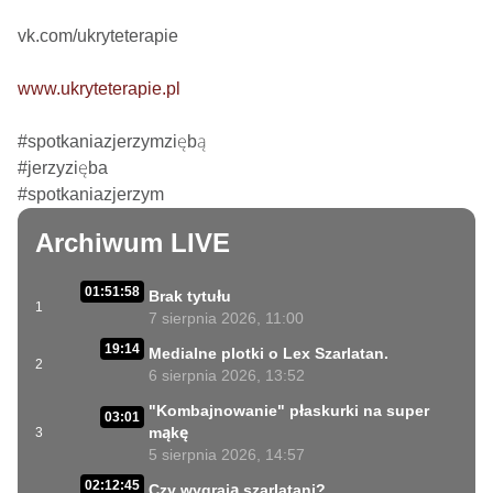
vk.com/ukryteterapie

www.ukryteterapie.pl
#spotkaniazjerzymziębą

#jerzyzięba

#spotkaniazjerzym
Archiwum LIVE
01:51:58
Brak tytułu
1
7 sierpnia 2026, 11:00
19:14
Medialne plotki o Lex Szarlatan.
2
6 sierpnia 2026, 13:52
"Kombajnowanie" płaskurki na super
03:01
mąkę
3
5 sierpnia 2026, 14:57
02:12:45
Czy wygrają szarlatani?