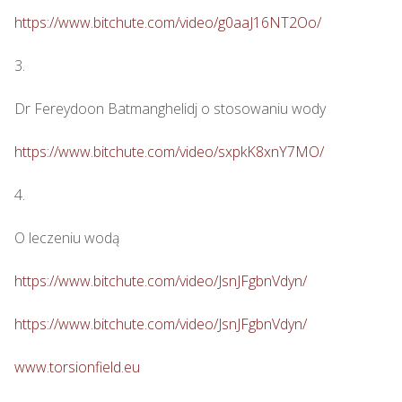
https://www.bitchute.com/video/g0aaJ16NT2Oo/
3.

Dr Fereydoon Batmanghelidj o stosowaniu wody

https://www.bitchute.com/video/sxpkK8xnY7MO/
4.

O leczeniu wodą

https://www.bitchute.com/video/JsnJFgbnVdyn/
https://www.bitchute.com/video/JsnJFgbnVdyn/
www.torsionfield.eu