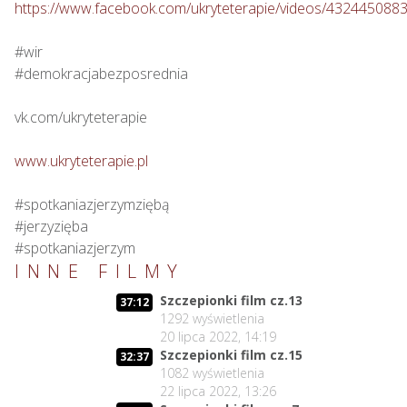
https://www.facebook.com/ukryteterapie/videos/432445088
#wir

#demokracjabezposrednia

vk.com/ukryteterapie

www.ukryteterapie.pl
#spotkaniazjerzymziębą

#jerzyzięba

#spotkaniazjerzym
INNE FILMY
Szczepionki film cz.13
37:12
1292
wyświetlenia
20 lipca 2022, 14:19
Szczepionki film cz.15
32:37
1082
wyświetlenia
22 lipca 2022, 13:26