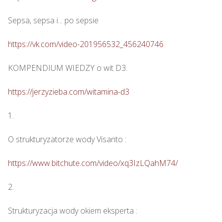
Sepsa, sepsa i... po sepsie 

https://vk.com/video-201956532_456240746
KOMPENDIUM WIEDZY o wit D3.

https://jerzyzieba.com/witamina-d3
1.

O strukturyzatorze wody Visanto :

https://www.bitchute.com/video/xq3IzLQahM74/
2.

Strukturyzacja wody okiem eksperta : 
