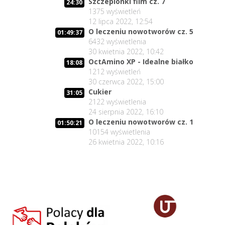
Szczepionki film cz. 7
24:30
1375
wyświetleń
12 lipca 2022, 12:54
O leczeniu nowotworów cz. 5
01:49:37
6432
wyświetlenia
30 kwietnia 2022, 10:42
OctAmino XP - Idealne białko
18:08
1212
wyświetleń
30 czerwca 2022, 15:00
Cukier
31:05
2122
wyświetlenia
24 sierpnia 2022, 16:10
O leczeniu nowotworów cz. 1
01:50:21
10154
wyświetlenia
26 kwietnia 2022, 10:16