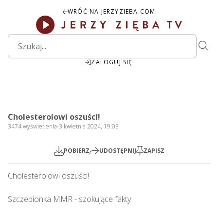
WRÓĆ NA JERZYZIEBA.COM
ZALOGUJ SIĘ
1:10:19
Play
Mute
Settings
PIP
Ente
Play
Cholesterolowi oszuści!
fulls
3474
wyświetlenia
-
3 kwietnia 2024, 19:03
POBIERZ
UDOSTĘPNIJ
ZAPISZ
Cholesterolowi oszuści!   

Szczepionka MMR - szokujące fakty
