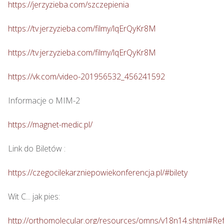
https://jerzyzieba.com/szczepienia
https://tv.jerzyzieba.com/filmy/lqErQyKr8M
https://tv.jerzyzieba.com/filmy/lqErQyKr8M
https://vk.com/video-201956532_456241592
Informacje o MIM-2

https://magnet-medic.pl/
Link do Biletów : 

https://czegocilekarzniepowiekonferencja.pl/#bilety
Wit C... jak pies: 

http://orthomolecular.org/resources/omns/v18n14.shtml#Re