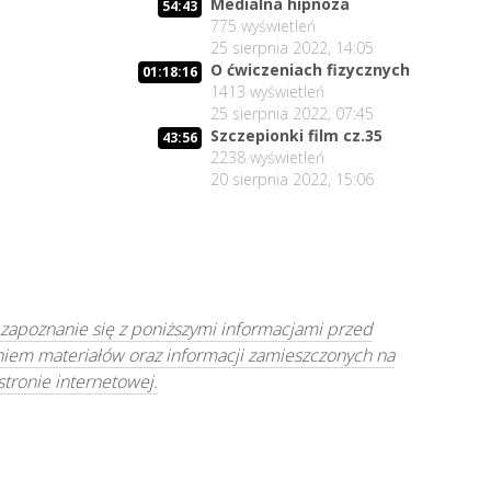
Medialna hipnoza
54:43
775
wyświetleń
25 sierpnia 2022, 14:05
O ćwiczeniach fizycznych
01:18:16
1413
wyświetleń
25 sierpnia 2022, 07:45
Szczepionki film cz.35
43:56
2238
wyświetleń
20 sierpnia 2022, 15:06
 zapoznanie się z poniższymi informacjami przed
niem materiałów oraz informacji zamieszczonych na
 stronie internetowej.