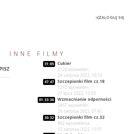
ZALOGUJ SIĘ
Enter
INNE FILMY
fullscreen
Cukier
31:05
PISZ
2120
wyświetleń
24 sierpnia 2022, 16:10
Szczepionki film cz.18
47:47
1212
wyświetleń
27 lipca 2022, 13:50
Wzmacnianie odporności
01:33:36
2467
wyświetleń
26 sierpnia 2022, 07:45
Szczepionki film cz.32
30:32
962
wyświetlenia
15 sierpnia 2022, 15:01