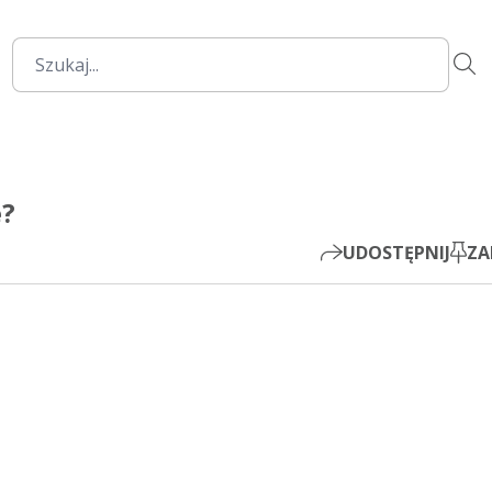
00:00
Mute
Settings
PIP
e?
Play
UDOSTĘPNIJ
ZA