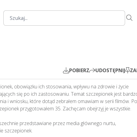
32:51
Mute
Settings
PIP
Play
POBIERZ
UDOSTĘPNIJ
ZA
ionek, obowiązku ich stosowania, wpływu na zdrowie i życie 
ających się po ich zastosowaniu. Temat szczepionek jest bardzo
ia i wniosku, które dotąd zebrałem omawiam w serii filmów. Pon
epionek przygotowałem 35. Zachęcam obejrzyj je wszystkie.

wszechnie przedstawiane przez media głównego nurtu, 
szczepionek.
