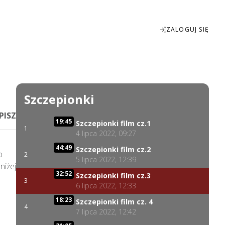
ZALOGUJ SIĘ
Enter
fullscreen
Szczepionki
PISZ
19:45
Szczepionki film cz.1
1
4 lipca 2022, 09:27
44:49
Szczepionki film cz.2
 
2
5 lipca 2022, 12:39
iżej 
32:52
Szczepionki film cz.3
3
6 lipca 2022, 12:33
18:23
Szczepionki film cz. 4
4
7 lipca 2022, 12:42