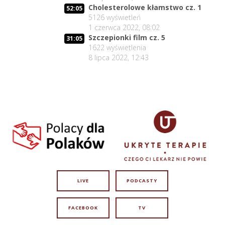
Cholesterolowe kłamstwo cz. 1
52:05
5126
wyświetleń
1 czerwca 2022, 08:02
Szczepionki film cz. 5
31:05
1622
wyświetlenia
8 lipca 2022, 12:43
LIVE
PODCASTY
FACEBOOK
TV