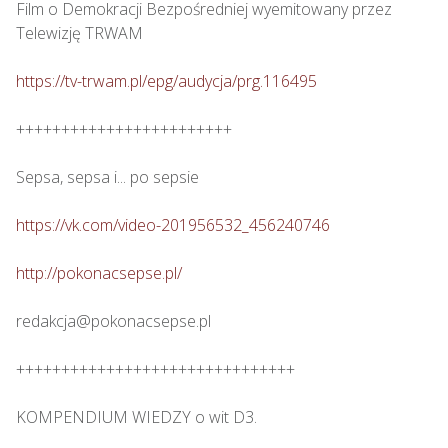
Film o Demokracji Bezpośredniej wyemitowany przez 
Telewizję TRWAM

https://tv-trwam.pl/epg/audycja/prg.116495
++++++++++++++++++++++++

Sepsa, sepsa i... po sepsie 

https://vk.com/video-201956532_456240746
http://pokonacsepse.pl/
redakcja@pokonacsepse.pl

+++++++++++++++++++++++++++++++

KOMPENDIUM WIEDZY o wit D3.
