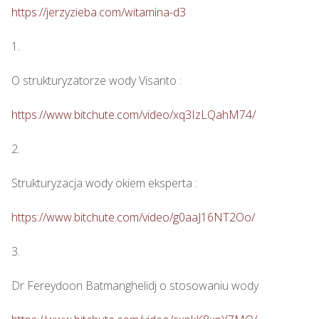
https://jerzyzieba.com/witamina-d3
1.

O strukturyzatorze wody Visanto :

https://www.bitchute.com/video/xq3IzLQahM74/
2.

Strukturyzacja wody okiem eksperta : 

https://www.bitchute.com/video/g0aaJ16NT2Oo/
3.

Dr Fereydoon Batmanghelidj o stosowaniu wody
