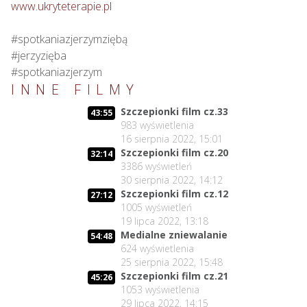
www.ukryteterapie.pl
#spotkaniazjerzymziębą

#jerzyzięba

#spotkaniazjerzym
INNE FILMY
Szczepionki film cz.33
43:55
983
wyświetlenia
16 sierpnia 2022, 15:01
Szczepionki film cz.20
32:14
3386
wyświetleń
30 sierpnia 2022, 14:12
Szczepionki film cz.12
27:12
1005
wyświetleń
19 lipca 2022, 13:18
Medialne zniewalanie
54:48
624
wyświetlenia
25 sierpnia 2022, 15:48
Szczepionki film cz.21
45:26
1053
wyświetlenia
29 lipca 2022, 14:15