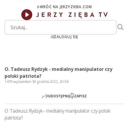
WRÓĆ NA JERZYZIEBA.COM
ZALOGUJ SIĘ
00:00
Play
Mute
Settings
PIP
Ente
Play
O. Tadeusz Rydzyk - medialny manipulator czy
fulls
polski patriota?
1479
wyświetleń
-
30 grudnia 2022, 20:56
UDOSTĘPNIJ
ZAPISZ
O. Tadeusz Rydzyk - medialny manipulator czy polski 
patriota?       
