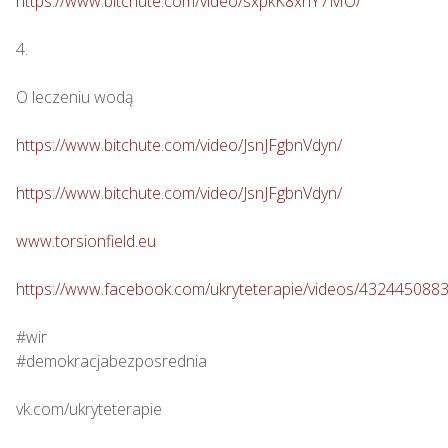
https://www.bitchute.com/video/sxpkK8xnY7MO/
4.

O leczeniu wodą

https://www.bitchute.com/video/JsnJFgbnVdyn/
https://www.bitchute.com/video/JsnJFgbnVdyn/
www.torsionfield.eu
https://www.facebook.com/ukryteterapie/videos/432445088
#wir

#demokracjabezposrednia

vk.com/ukryteterapie
