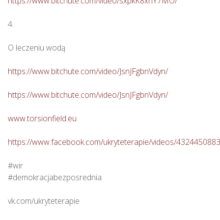
https://www.bitchute.com/video/sxpkK8xnY7MO/
4.

O leczeniu wodą

https://www.bitchute.com/video/JsnJFgbnVdyn/
https://www.bitchute.com/video/JsnJFgbnVdyn/
www.torsionfield.eu
https://www.facebook.com/ukryteterapie/videos/432445088
#wir

#demokracjabezposrednia

vk.com/ukryteterapie
