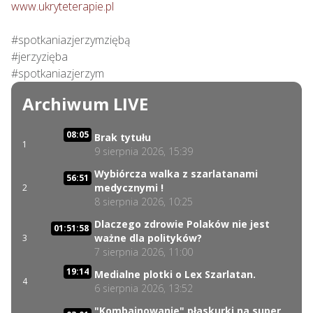
www.ukryteterapie.pl
#spotkaniazjerzymziębą

#jerzyzięba

#spotkaniazjerzym
Archiwum LIVE
08:05
Brak tytułu
1
9 sierpnia 2026, 15:39
Wybiórcza walka z szarlatanami
56:51
medycznymi !
2
8 sierpnia 2026, 10:25
Dlaczego zdrowie Polaków nie jest
01:51:58
ważne dla polityków?
3
7 sierpnia 2026, 11:00
19:14
Medialne plotki o Lex Szarlatan.
4
6 sierpnia 2026, 13:52
"Kombajnowanie" płaskurki na super