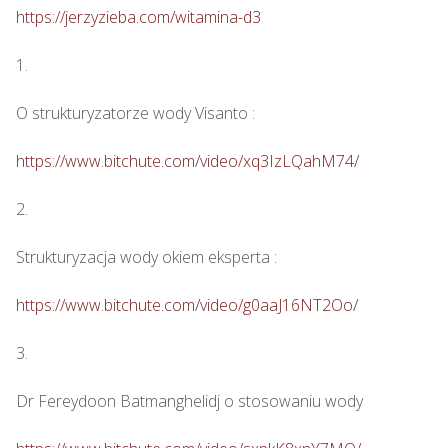
https://jerzyzieba.com/witamina-d3
1.

O strukturyzatorze wody Visanto :

https://www.bitchute.com/video/xq3IzLQahM74/
2.

Strukturyzacja wody okiem eksperta : 

https://www.bitchute.com/video/g0aaJ16NT2Oo/
3.

Dr Fereydoon Batmanghelidj o stosowaniu wody
