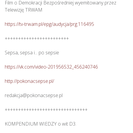
Film o Demokracji Bezpośredniej wyemitowany przez 
Telewizję TRWAM

https://tv-trwam.pl/epg/audycja/prg.116495
++++++++++++++++++++++++

Sepsa, sepsa i... po sepsie 

https://vk.com/video-201956532_456240746
http://pokonacsepse.pl/
redakcja@pokonacsepse.pl

+++++++++++++++++++++++++++++++

KOMPENDIUM WIEDZY o wit D3.
