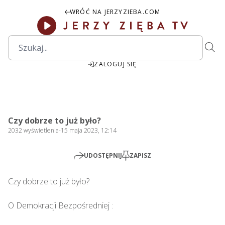
WRÓĆ NA JERZYZIEBA.COM
ZALOGUJ SIĘ
00:00
Play
Mute
Settings
PIP
Ente
Play
Czy dobrze to już było?
fulls
2032
wyświetlenia
-
15 maja 2023, 12:14
UDOSTĘPNIJ
ZAPISZ
Czy dobrze to już było?    

O Demokracji Bezpośredniej : 
