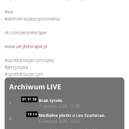
#wir

#demokracjabezposrednia

vk.com/ukryteterapie

www.ukryteterapie.pl
#spotkaniazjerzymziębą

#jerzyzięba

#spotkaniazjerzym
Archiwum LIVE
01:51:58
Brak tytułu
1
7 sierpnia 2026, 11:00
19:14
Medialne plotki o Lex Szarlatan.
2
6 sierpnia 2026, 13:52