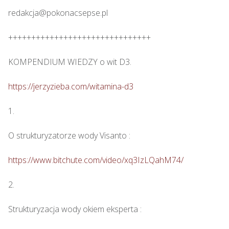
redakcja@pokonacsepse.pl

+++++++++++++++++++++++++++++++

KOMPENDIUM WIEDZY o wit D3.

https://jerzyzieba.com/witamina-d3
1.

O strukturyzatorze wody Visanto :

https://www.bitchute.com/video/xq3IzLQahM74/
2.

Strukturyzacja wody okiem eksperta : 
