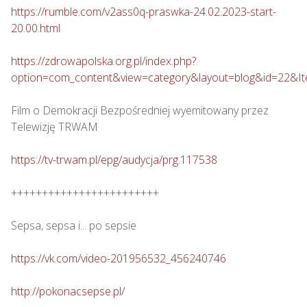
https://rumble.com/v2ass0q-praswka-24.02.2023-start-
20.00.html
https://zdrowapolska.org.pl/index.php?
option=com_content&view=category&layout=blog&id=22&I
Film o Demokracji Bezpośredniej wyemitowany przez 
Telewizję TRWAM

https://tv-trwam.pl/epg/audycja/prg.117538
++++++++++++++++++++++++

Sepsa, sepsa i... po sepsie 

https://vk.com/video-201956532_456240746
http://pokonacsepse.pl/