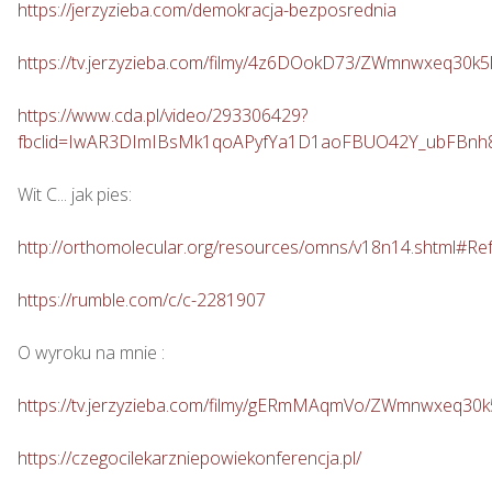
https://jerzyzieba.com/demokracja-bezposrednia
https://tv.jerzyzieba.com/filmy/4z6DOokD73/ZWmnwxeq30
https://www.cda.pl/video/293306429?
fbclid=IwAR3DImIBsMk1qoAPyfYa1D1aoFBUO42Y_ubFBn
Wit C... jak pies: 

http://orthomolecular.org/resources/omns/v18n14.shtml#Re
https://rumble.com/c/c-2281907
O wyroku na mnie : 

https://tv.jerzyzieba.com/filmy/gERmMAqmVo/ZWmnwxeq30
https://czegocilekarzniepowiekonferencja.pl/