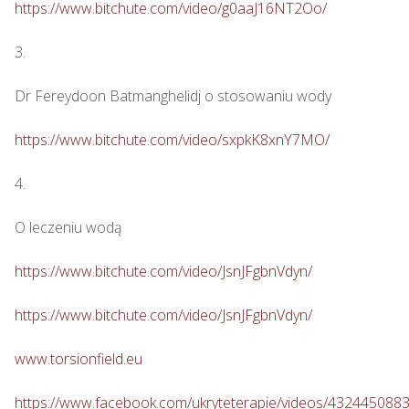
https://www.bitchute.com/video/g0aaJ16NT2Oo/
3.

Dr Fereydoon Batmanghelidj o stosowaniu wody

https://www.bitchute.com/video/sxpkK8xnY7MO/
4.

O leczeniu wodą

https://www.bitchute.com/video/JsnJFgbnVdyn/
https://www.bitchute.com/video/JsnJFgbnVdyn/
www.torsionfield.eu
https://www.facebook.com/ukryteterapie/videos/432445088