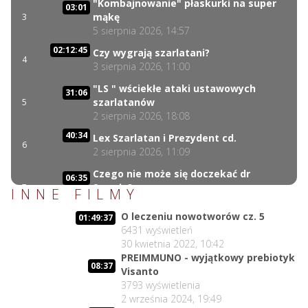
"Kombajnowanie" płaskurki na super
03:01
mąkę
3
5 sierpnia 2026, 14:57
02:12:45
Czy wygrają szarlatani?
4
3 sierpnia 2026, 11:00
"LS " wściekłe ataki ustawowych
31:06
szarlatanów
5
2 sierpnia 2026, 18:08
40:34
Lex Szarlatan i Prezydent cd.
6
2 sierpnia 2026, 11:09
Czego nie może się doczekać dr
06:35
Suwała?
7
INNE FILMY
1 sierpnia 2026, 16:01
O leczeniu nowotworów cz. 5
01:49:37
17:10
Szczepionkowa bańka w końcu pękła!
6431
wyświetleń
8
1 sierpnia 2026, 10:02
30 kwietnia 2022, 10:42
PREIMMUNO - wyjątkowy prebiotyk
NIESPODZIANKA u Prezydenta
14:50
08:37
Visanto
Nawrockiego!!
9
3793
wyświetlenia
30 lipca 2026, 15:45
2 września 2024, 19:49