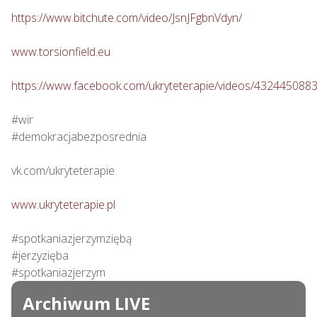
https://www.bitchute.com/video/JsnJFgbnVdyn/
www.torsionfield.eu
https://www.facebook.com/ukryteterapie/videos/432445088
#wir

#demokracjabezposrednia

vk.com/ukryteterapie

www.ukryteterapie.pl
#spotkaniazjerzymziębą

#jerzyzięba

#spotkaniazjerzym
Archiwum LIVE