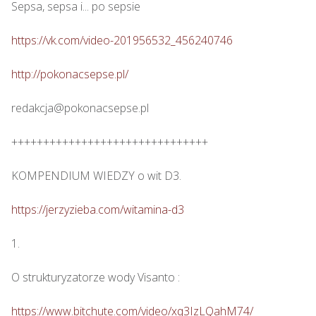
Sepsa, sepsa i... po sepsie 

https://vk.com/video-201956532_456240746
http://pokonacsepse.pl/
redakcja@pokonacsepse.pl

+++++++++++++++++++++++++++++++

KOMPENDIUM WIEDZY o wit D3.

https://jerzyzieba.com/witamina-d3
1.

O strukturyzatorze wody Visanto :

https://www.bitchute.com/video/xq3IzLQahM74/