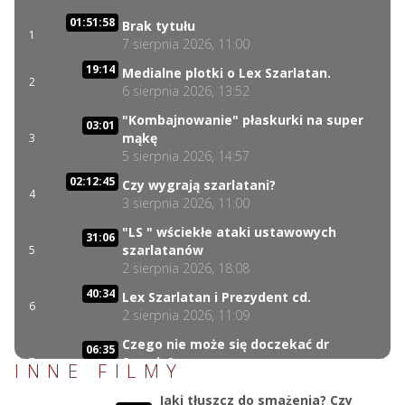
01:51:58
Brak tytułu
1
7 sierpnia 2026, 11:00
19:14
Medialne plotki o Lex Szarlatan.
2
6 sierpnia 2026, 13:52
"Kombajnowanie" płaskurki na super
03:01
mąkę
3
5 sierpnia 2026, 14:57
02:12:45
Czy wygrają szarlatani?
4
3 sierpnia 2026, 11:00
"LS " wściekłe ataki ustawowych
31:06
szarlatanów
5
2 sierpnia 2026, 18:08
40:34
Lex Szarlatan i Prezydent cd.
6
2 sierpnia 2026, 11:09
Czego nie może się doczekać dr
06:35
Suwała?
7
INNE FILMY
1 sierpnia 2026, 16:01
Jaki tłuszcz do smażenia? Czy