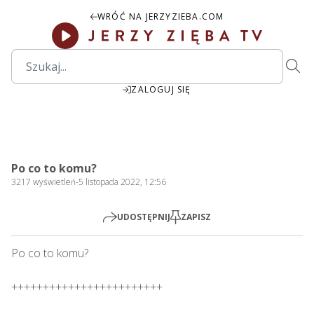
WRÓĆ NA JERZYZIEBA.COM
ZALOGUJ SIĘ
00:00
Play
Mute
Settings
PIP
Ente
Play
Po co to komu?
fulls
3217
wyświetleń
-
5 listopada 2022, 12:56
UDOSTĘPNIJ
ZAPISZ
Po co to komu?

++++++++++++++++++++++++
