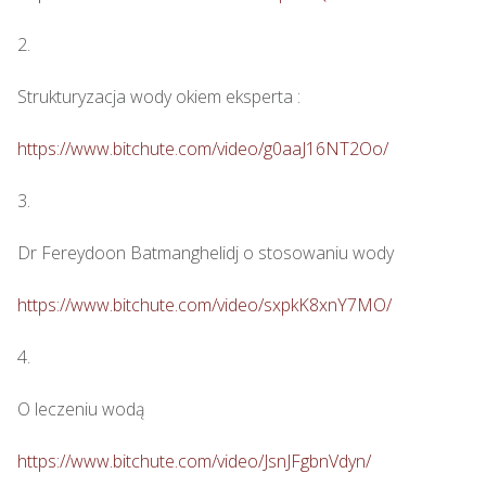
2.

Strukturyzacja wody okiem eksperta : 

https://www.bitchute.com/video/g0aaJ16NT2Oo/
3.

Dr Fereydoon Batmanghelidj o stosowaniu wody

https://www.bitchute.com/video/sxpkK8xnY7MO/
4.

O leczeniu wodą

https://www.bitchute.com/video/JsnJFgbnVdyn/