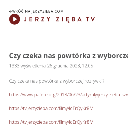
WRÓĆ NA JERZYZIEBA.COM
Play
Czy czeka nas powtórka z wyborcze
1333
wyświetlenia
-
26 grudnia 2023, 12:05
Czy czeka nas powtórka z wyborczej rozrywki ?    

https://www.pafere.org/2018/06/23/artykuly/jerzy-zieba-sz
https://tv.jerzyzieba.com/filmy/lqErQyKr8M
https://tv.jerzyzieba.com/filmy/lqErQyKr8M