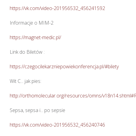
https://vk.com/video-201956532_456241592
Informacje o MIM-2

https://magnet-medic.pl/
Link do Biletów : 

https://czegocilekarzniepowiekonferencja.pl/#bilety
Wit C... jak pies: 

http://orthomolecular.org/resources/omns/v18n14.shtml#
Sepsa, sepsa i... po sepsie 

https://vk.com/video-201956532_456240746