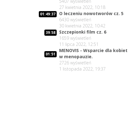
5407
wyświetleń
27 kwietnia 2022, 10:18
O leczeniu nowotworów cz. 5
01:49:37
6430
wyświetleń
30 kwietnia 2022, 10:42
Szczepionki film cz. 6
39:58
1659
wyświetleń
11 lipca 2022, 12:51
MENOVIS - Wsparcie dla kobiet
01:51
w menopauzie.
2726
wyświetleń
1 listopada 2022, 19:37