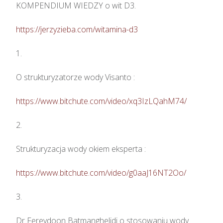
KOMPENDIUM WIEDZY o wit D3.

https://jerzyzieba.com/witamina-d3
1.

O strukturyzatorze wody Visanto :

https://www.bitchute.com/video/xq3IzLQahM74/
2.

Strukturyzacja wody okiem eksperta : 

https://www.bitchute.com/video/g0aaJ16NT2Oo/
3.

Dr Fereydoon Batmanghelidj o stosowaniu wody
