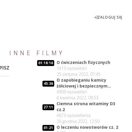
ZALOGUJ SIĘ
Enter
INNE FILMY
fullscreen
O ćwiczeniach fizycznych
01:18:16
PISZ
1413
wyświetleń
25 sierpnia 2022, 07:45
O zapobieganiu kamicy
45:36
żółciowej i bezpiecznym
rozpuszczaniu kamieni
4909
wyświetleń
żółciowych
4 kwietnia 2022, 08:53
Ciemna strona witaminy D3
27:11
cz.2
4673
wyświetlenia
26 grudnia 2022, 12:50
O leczeniu nowotworów cz. 2
01:21