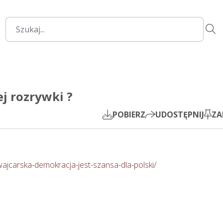
2:11:22
Mute
Settings
PIP
j rozrywki ?
Play
POBIERZ
UDOSTĘPNIJ
ZA
wajcarska-demokracja-jest-szansa-dla-polski/