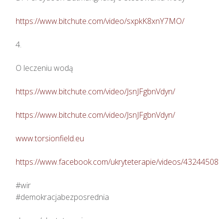
https://www.bitchute.com/video/sxpkK8xnY7MO/
4.

O leczeniu wodą

https://www.bitchute.com/video/JsnJFgbnVdyn/
https://www.bitchute.com/video/JsnJFgbnVdyn/
www.torsionfield.eu
https://www.facebook.com/ukryteterapie/videos/4324450
#wir

#demokracjabezposrednia
