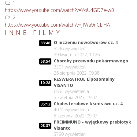
https://www.youtube.com/watch?v=YoU4GD7e-w0
https://www.youtube.com/watch?v=JIWa9nCLiHA
INNE FILMY
O leczeniu nowotworów cz. 4
33:46
3546
wyświetleń
29 kwietnia 2022, 10:26
Choroby przewodu pokarmowego
58:54
3307
wyświetleń
26 sierpnia 2022, 09:38
RESWERATROL Liposomalny
10:28
VISANTO
6854
wyświetlenia
3 kwietnia 2023, 19:07
Cholesterolowe kłamstwo cz. 4
35:13
4074
wyświetlenia
6 czerwca 2022, 09:07
PREIMMUNO - wyjątkowy prebiotyk
08:37
Visanto
3790
wyświetleń