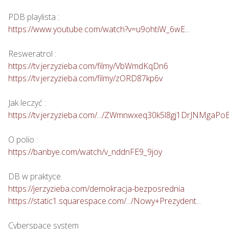
https://www.youtube.com/watch?v=u9ohtiW_6wE
...

https://tv.jerzyzieba.com/filmy/VbWmdKqDn6
https://tv.jerzyzieba.com/filmy/zORD87kp6v
https://tv.jerzyzieba.com/.../ZWmnwxeq30k5l8gj1DrJNMgaPo
https://banbye.com/watch/v_nddnFE9_9joy
https://jerzyzieba.com/demokracja-bezposrednia
https://static1.squarespace.com/.../Nowy+Prezydent
...
