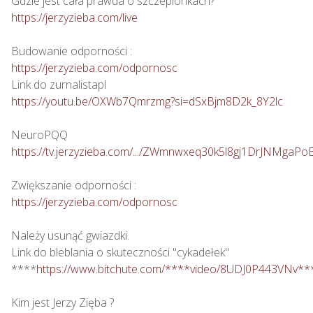
https://jerzyzieba.com/live
https://jerzyzieba.com/odpornosc
https://youtu.be/OXWb7Qmrzmg?si=dSxBjm8D2k_8Y2lc
https://tv.jerzyzieba.com/.../ZWmnwxeq30k5l8gj1DrJNMgaPo
https://jerzyzieba.com/odpornosc
Należy usunąć gwiazdki.

Link do bleblania o skuteczności "cykadełek"

****
https://www.bitchute.com/****video/8UDJ0P443VNv**
Kim jest Jerzy Zięba ?
