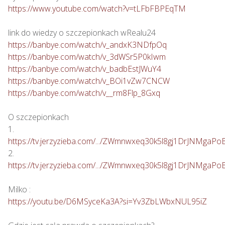
https://www.youtube.com/watch?v=tLFbFBPEqTM
https://banbye.com/watch/v_andxK3NDfpOq
https://banbye.com/watch/v_3dWSr5P0kIwm
https://banbye.com/watch/v_badbEstJWuY4
https://banbye.com/watch/v_BOi1vZw7CNCW
https://banbye.com/watch/v__rm8Flp_8Gxq
O szczepionkach

https://tv.jerzyzieba.com/.../ZWmnwxeq30k5l8gj1DrJNMgaPo
https://tv.jerzyzieba.com/.../ZWmnwxeq30k5l8gj1DrJNMgaPo
https://youtu.be/D6MSyceKa3A?si=Yv3ZbLWbxNUL95iZ