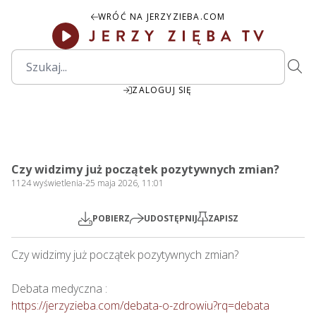
WRÓĆ NA JERZYZIEBA.COM
ZALOGUJ SIĘ
2:00:45
Play
Mute
Settings
PIP
Ente
Play
Czy widzimy już początek pozytywnych zmian?
fulls
1124
wyświetlenia
-
25 maja 2026, 11:01
POBIERZ
UDOSTĘPNIJ
ZAPISZ
Czy widzimy już początek pozytywnych zmian?

https://jerzyzieba.com/debata-o-zdrowiu?rq=debata