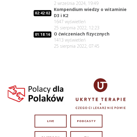
2 września 2024, 19:49
Kompendium wiedzy o witaminie
02:42:02
D3 i K2
1647
wyświetleń
25 sierpnia 2022, 12:23
O ćwiczeniach fizycznych
01:18:16
1413
wyświetleń
25 sierpnia 2022, 07:45
LIVE
PODCASTY