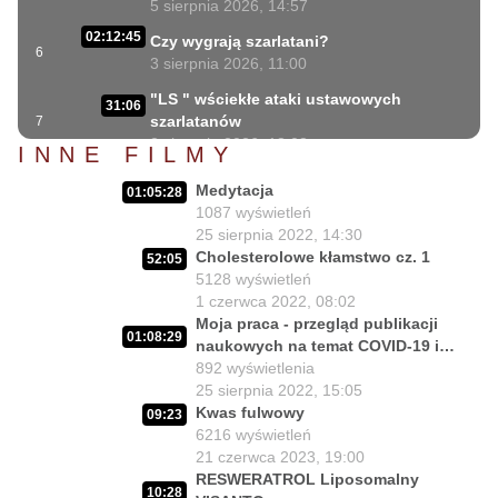
5 sierpnia 2026, 14:57
02:12:45
Czy wygrają szarlatani?
6
3 sierpnia 2026, 11:00
"LS " wściekłe ataki ustawowych
31:06
szarlatanów
7
2 sierpnia 2026, 18:08
INNE FILMY
40:34
Lex Szarlatan i Prezydent cd.
Medytacja
8
01:05:28
2 sierpnia 2026, 11:09
1087
wyświetleń
06:35
25 sierpnia 2022, 14:30
Czego nie może się doczekać dr Suwała?
9
Cholesterolowe kłamstwo cz. 1
1 sierpnia 2026, 16:01
52:05
5128
wyświetleń
17:10
Szczepionkowa bańka w końcu pękła!
1 czerwca 2022, 08:02
10
1 sierpnia 2026, 10:02
Moja praca - przegląd publikacji
01:08:29
naukowych na temat COVID-19 i
NIESPODZIANKA u Prezydenta
14:50
melatoniny.
892
wyświetlenia
Nawrockiego!!
11
25 sierpnia 2022, 15:05
30 lipca 2026, 15:45
Kwas fulwowy
09:23
Czy Prezydent uratuje chorych
6216
wyświetleń
02:12:04
Polaków?
12
21 czerwca 2023, 19:00
29 lipca 2026, 11:00
RESWERATROL Liposomalny
10:28