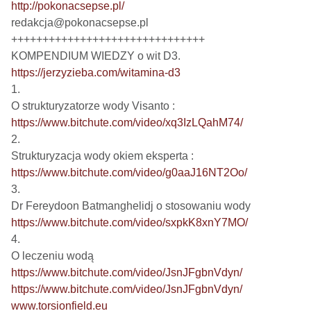
http://pokonacsepse.pl/
redakcja@pokonacsepse.pl

+++++++++++++++++++++++++++++++

https://jerzyzieba.com/witamina-d3
1.

https://www.bitchute.com/video/xq3IzLQahM74/
2.

https://www.bitchute.com/video/g0aaJ16NT2Oo/
3.

https://www.bitchute.com/video/sxpkK8xnY7MO/
4.

https://www.bitchute.com/video/JsnJFgbnVdyn/
https://www.bitchute.com/video/JsnJFgbnVdyn/
www.torsionfield.eu