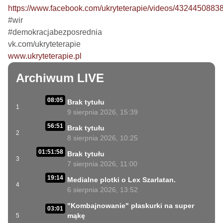
https://www.facebook.com/ukryteterapie/videos/4324450883
#wir

#demokracjabezposrednia

www.ukryteterapie.pl
Archiwum LIVE
08:05
Brak tytułu
1
9 sierpnia 2026, 15:39
56:51
Brak tytułu
2
8 sierpnia 2026, 10:25
01:51:58
Brak tytułu
3
7 sierpnia 2026, 11:00
19:14
Medialne plotki o Lex Szarlatan.
4
6 sierpnia 2026, 13:52
"Kombajnowanie" płaskurki na super
03:01
mąkę
5