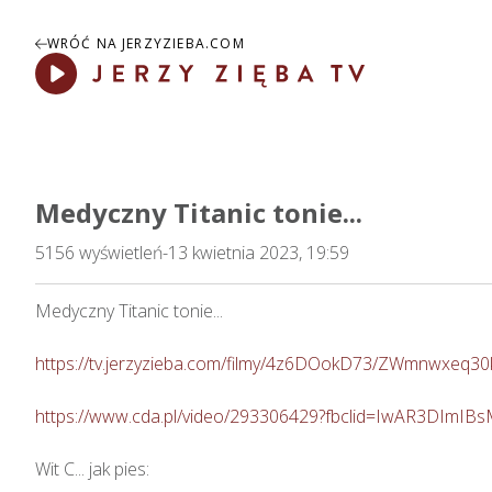
WRÓĆ NA JERZYZIEBA.COM
Play
Medyczny Titanic tonie...
5156
wyświetleń
-
13 kwietnia 2023, 19:59
Medyczny Titanic tonie...  

https://tv.jerzyzieba.com/filmy/4z6DOokD73/ZWmnwxeq
https://www.cda.pl/video/293306429?fbclid=IwAR3D
Wit C... jak pies: 
