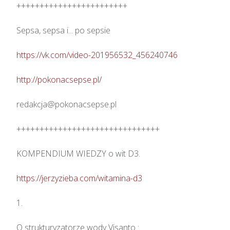
++++++++++++++++++++++++

Sepsa, sepsa i... po sepsie 

https://vk.com/video-201956532_456240746
http://pokonacsepse.pl/
redakcja@pokonacsepse.pl

+++++++++++++++++++++++++++++++

KOMPENDIUM WIEDZY o wit D3.

https://jerzyzieba.com/witamina-d3
1.

O strukturyzatorze wody Visanto :
