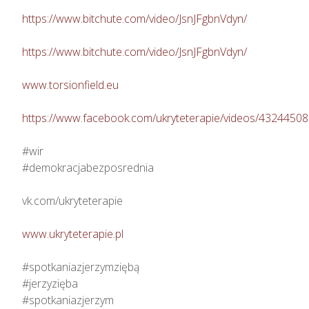
https://www.bitchute.com/video/JsnJFgbnVdyn/
https://www.bitchute.com/video/JsnJFgbnVdyn/
www.torsionfield.eu
https://www.facebook.com/ukryteterapie/videos/4324450
#wir

#demokracjabezposrednia

vk.com/ukryteterapie

www.ukryteterapie.pl
#spotkaniazjerzymziębą

#jerzyzięba

#spotkaniazjerzym