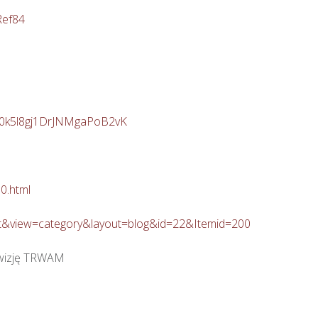
Ref84
30k5l8gj1DrJNMgaPoB2vK
0.html
ent&view=category&layout=blog&id=22&Itemid=200
wizję TRWAM
