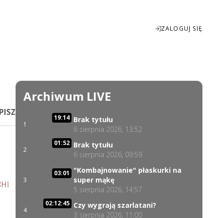
ZALOGUJ SIĘ
Enter
fullscreen
Archiwum LIVE
PISZ
19:14
Brak tytułu
1
6 sierpnia 2026, 13:52
01:52
Brak tytułu
2
6 sierpnia 2026, 09:59
"Kombajnowanie" płaskurki na
03:01
super mąkę
3
8HI
5 sierpnia 2026, 14:57
02:12:45
Czy wygrają szarlatani?
4
3 sierpnia 2026, 11:00