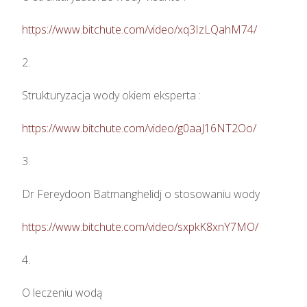
https://www.bitchute.com/video/xq3IzLQahM74/
2.

Strukturyzacja wody okiem eksperta : 

https://www.bitchute.com/video/g0aaJ16NT2Oo/
3.

Dr Fereydoon Batmanghelidj o stosowaniu wody

https://www.bitchute.com/video/sxpkK8xnY7MO/
4.

O leczeniu wodą
