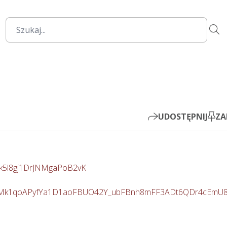
00:00
Mute
Settings
PIP
Play
UDOSTĘPNIJ
ZA
30k5l8gj1DrJNMgaPoB2vK
ImIBsMk1qoAPyfYa1D1aoFBUO42Y_ubFBnh8mFF3ADt6QDr4cEmU