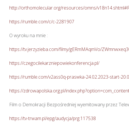
http://orthomolecular.org/resources/omns/v18n14.shtml#
https://rumble.com/c/c-2281907
O wyroku na mnie : 

https://tv.jerzyzieba.com/filmy/gERmMAqmVo/ZWmnwxeq
https://czegocilekarzniepowiekonferencja.pl/
https://rumble.com/v2ass0q-praswka-24.02.2023-start-20.0
https://zdrowapolska.org.pl/index.php?option=com_cont
Film o Demokracji Bezpośredniej wyemitowany przez Tele
https://tv-trwam.pl/epg/audycja/prg.117538