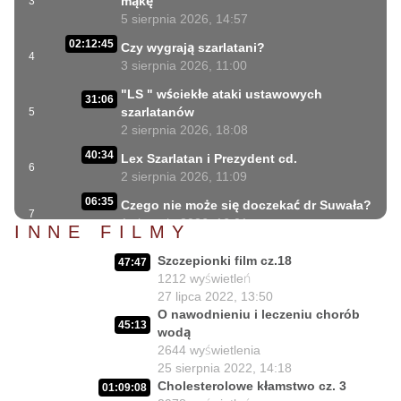
mąkę
3
5 sierpnia 2026, 14:57
02:12:45
Czy wygrają szarlatani?
4
3 sierpnia 2026, 11:00
"LS " wściekłe ataki ustawowych
31:06
szarlatanów
5
2 sierpnia 2026, 18:08
40:34
Lex Szarlatan i Prezydent cd.
6
2 sierpnia 2026, 11:09
06:35
Czego nie może się doczekać dr Suwała?
7
1 sierpnia 2026, 16:01
INNE FILMY
17:10
Szczepionkowa bańka w końcu pękła!
Szczepionki film cz.18
8
47:47
1 sierpnia 2026, 10:02
1212
wyświetleń
27 lipca 2022, 13:50
NIESPODZIANKA u Prezydenta
14:50
O nawodnieniu i leczeniu chorób
Nawrockiego!!
9
45:13
wodą
30 lipca 2026, 15:45
2644
wyświetlenia
Czy Prezydent uratuje chorych
25 sierpnia 2022, 14:18
02:12:04
Polaków?
10
Cholesterolowe kłamstwo cz. 3
01:09:08
29 lipca 2026, 11:00