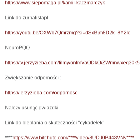
https://www.siepomaga.pl/kamil-kaczmarczyk
Link do zurnalistapl

https://youtu.be/OXWb7Qmrzmg?si=dSxBjm8D2k_8Y2lc
NeuroPQQ

https://tv.jerzyzieba.com/filmy/onlmVaODkO/ZWmnwxeq30
Zwiększanie odporności : 

https://jerzyzieba.com/odpornosc
Należy usunąć gwiazdki.

Link do bleblania o skuteczności "cykadełek"

****
https://www.bitchute.com/****video/8UDJ0P443VNv****