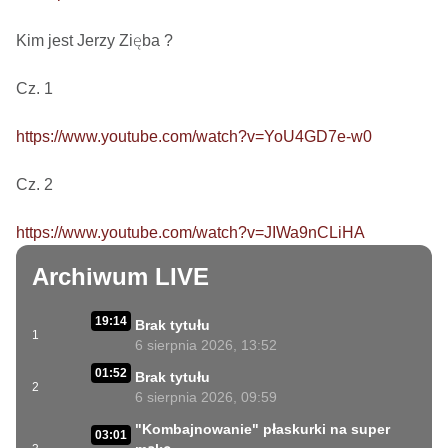
Kim jest Jerzy Zięba ? 

Cz. 1

https://www.youtube.com/watch?v=YoU4GD7e-w0
Cz. 2

https://www.youtube.com/watch?v=JIWa9nCLiHA
Archiwum LIVE
19:14
Brak tytułu
1
6 sierpnia 2026, 13:52
01:52
Brak tytułu
2
6 sierpnia 2026, 09:59
"Kombajnowanie" płaskurki na super
03:01