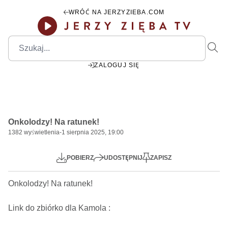
WRÓĆ NA JERZYZIEBA.COM
ZALOGUJ SIĘ
00:00
Play
Mute
Settings
PIP
Ente
Play
Onkolodzy! Na ratunek!
fulls
1382
wyświetlenia
-
1 sierpnia 2025, 19:00
POBIERZ
UDOSTĘPNIJ
ZAPISZ
Onkolodzy! Na ratunek!   

Link do zbiórko dla Kamola : 
