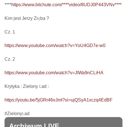
****
https://www.bitchute.com/****video/8UDJ0P443VNv****
Kim jest Jerzy Zięba ? 

Cz. 1

https://www.youtube.com/watch?v=YoU4GD7e-w0
Cz. 2

https://www.youtube.com/watch?v=JIWa9nCLiHA
Krytyka : Zielony Ład : 

https://youtu.be/5jGRr46vJmI?si=ujQSyA1xczq4EdBF
#ZielonyŁad
Archiwum LIVE