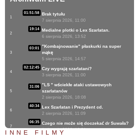
01:51:58
Brak tytułu
1
7 sierpnia 2026, 11:00
19:14
Medialne plotki o Lex Szarlatan.
2
6 sierpnia 2026, 13:52
"Kombajnowanie" płaskurki na super
03:01
mąkę
3
5 sierpnia 2026, 14:57
02:12:45
Czy wygrają szarlatani?
4
3 sierpnia 2026, 11:00
"LS " wściekłe ataki ustawowych
31:06
szarlatanów
5
2 sierpnia 2026, 18:08
40:34
Lex Szarlatan i Prezydent cd.
6
2 sierpnia 2026, 11:09
06:35
Czego nie może się doczekać dr Suwała?
7
1 sierpnia 2026, 16:01
INNE FILMY
17:10