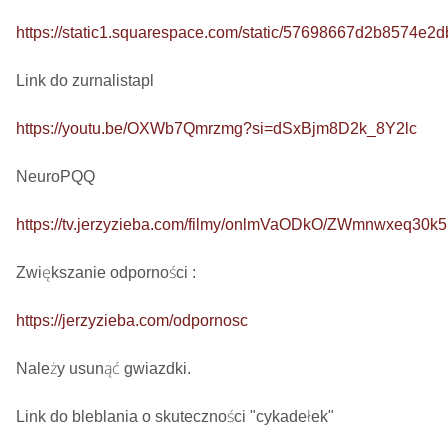
https://static1.squarespace.com/static/57698667d2b8574
Link do zurnalistapl

https://youtu.be/OXWb7Qmrzmg?si=dSxBjm8D2k_8Y2lc
NeuroPQQ

https://tv.jerzyzieba.com/filmy/onlmVaODkO/ZWmnwxeq30
Zwiększanie odporności : 

https://jerzyzieba.com/odpornosc
Należy usunąć gwiazdki.

Link do bleblania o skuteczności "cykadełek"
