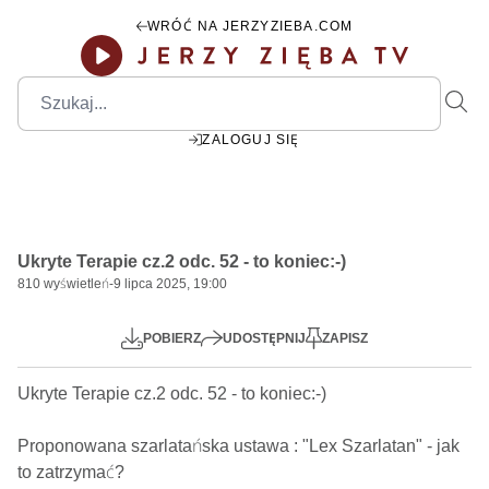
WRÓĆ NA JERZYZIEBA.COM
ZALOGUJ SIĘ
Ukryte Terapie cz.2 odc. 52 - to koniec:-)
810
wyświetleń
-
9 lipca 2025, 19:00
Mute
Settings
POBIERZ
UDOSTĘPNIJ
ZAPISZ
Ukryte Terapie cz.2 odc. 52 - to koniec:-)  

Proponowana szarlatańska ustawa : "Lex Szarlatan" - jak 
to zatrzymać?
