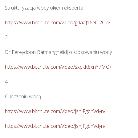
Strukturyzacja wody okiem eksperta : 

https://www.bitchute.com/video/g0aaJ16NT2Oo/
3.

Dr Fereydoon Batmanghelidj o stosowaniu wody

https://www.bitchute.com/video/sxpkK8xnY7MO/
4.

O leczeniu wodą

https://www.bitchute.com/video/JsnJFgbnVdyn/
https://www.bitchute.com/video/JsnJFgbnVdyn/