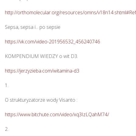
http://orthomolecular.org/resources/omns/v18n14.shtml#Re
Sepsa, sepsa i... po sepsie 

https://vk.com/video-201956532_456240746
KOMPENDIUM WIEDZY o wit D3.

https://jerzyzieba.com/witamina-d3
1.

O strukturyzatorze wody Visanto :

https://www.bitchute.com/video/xq3IzLQahM74/
2.
