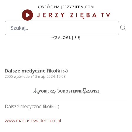
WRÓĆ NA JERZYZIEBA.COM
ZALOGUJ SIĘ
1:02:27
Play
Mute
Settings
PIP
Ente
Play
Dalsze medyczne fikołki :-)
fulls
2005
wyświetleń
-
13 maja 2024, 19:03
POBIERZ
UDOSTĘPNIJ
ZAPISZ
Dalsze medyczne fikołki :-)   

www.mariuszswider.com.pl