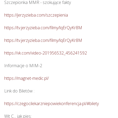
Szczepionka MMR - szokujące fakty

https://jerzyzieba.com/szczepienia
https://tv.jerzyzieba.com/filmy/lqErQyKr8M
https://tv.jerzyzieba.com/filmy/lqErQyKr8M
https://vk.com/video-201956532_456241592
Informacje o MIM-2

https://magnet-medic.pl/
Link do Biletów : 

https://czegocilekarzniepowiekonferencja.pl/#bilety
Wit C... jak pies: 
