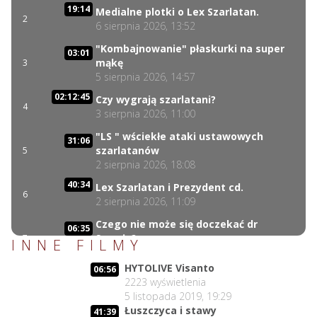
19:14
Medialne plotki o Lex Szarlatan.
2
6 sierpnia 2026, 13:52
"Kombajnowanie" płaskurki na super
03:01
mąkę
3
5 sierpnia 2026, 14:57
02:12:45
Czy wygrają szarlatani?
4
3 sierpnia 2026, 11:00
"LS " wściekłe ataki ustawowych
31:06
szarlatanów
5
2 sierpnia 2026, 18:08
40:34
Lex Szarlatan i Prezydent cd.
6
2 sierpnia 2026, 11:09
Czego nie może się doczekać dr
06:35
Suwała?
7
INNE FILMY
1 sierpnia 2026, 16:01
HYTOLIVE Visanto
06:56
17:10
Szczepionkowa bańka w końcu pękła!
2223
wyświetlenia
8
1 sierpnia 2026, 10:02
5 listopada 2019, 19:29
Łuszczyca i stawy
NIESPODZIANKA u Prezydenta
41:39
14:50