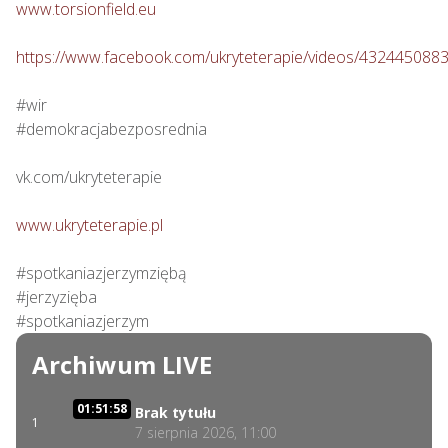
www.torsionfield.eu
https://www.facebook.com/ukryteterapie/videos/432445088
#wir

#demokracjabezposrednia

vk.com/ukryteterapie

www.ukryteterapie.pl
#spotkaniazjerzymziębą

#jerzyzięba

#spotkaniazjerzym
Archiwum LIVE
01:51:58
Brak tytułu
1
7 sierpnia 2026, 11:00