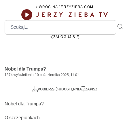
WRÓĆ NA JERZYZIEBA.COM
ZALOGUJ SIĘ
00:00
Play
Mute
Settings
PIP
Ente
Play
Nobel dla Trumpa?
fulls
1374
wyświetlenia
-
10 października 2025, 11:01
POBIERZ
UDOSTĘPNIJ
ZAPISZ
Nobel dla Trumpa?  

O szczepionkach
