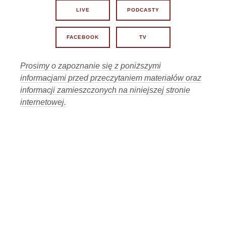
17 lipca 2026, 11:00
LIVE
PODCASTY
02:02:03
Lekarze contra Polacy?
19
15 lipca 2026, 11:01
FACEBOOK
TV
Losy Lex Szarlatan w rękach Senatu i
02:07:47
Prezydenta.
20
13 lipca 2026, 11:01
Prosimy o zapoznanie się z poniższymi
informacjami przed przeczytaniem materiałów oraz
02:06:08
Dlaczego tak bardzo boją się prawdy?
21
informacji zamieszczonych na niniejszej stronie
6 lipca 2026, 11:00
internetowej.
Czy z Krakowa wyjdzie iskra do
02:09:49
wolności Polski?
22
3 lipca 2026, 11:01
58:45
Gdzie kucharek sześć... :-)
23
1 lipca 2026, 12:01
02:07:34
Czy życie Polaka cokolwiek znaczy ?
24
29 czerwca 2026, 11:00
02:10:49
Patrzą i nie widzą czy nie chcą widzieć?
25
26 czerwca 2026, 11:01
Kto niszczy zaufanie Polaków do
01:36:43