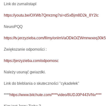
Link do zurnalistapl

https://youtu.be/OXWb7Qmrzmg?si=dSxBjm8D2k_8Y2lc
NeuroPQQ

https://tv.jerzyzieba.com/filmy/onlmVaODkO/ZWmnwxeq30
Zwiększanie odporności : 

https://jerzyzieba.com/odpornosc
Należy usunąć gwiazdki.

Link do bleblania o skuteczności "cykadełek"

****
https://www.bitchute.com/****video/8UDJ0P443VNv****