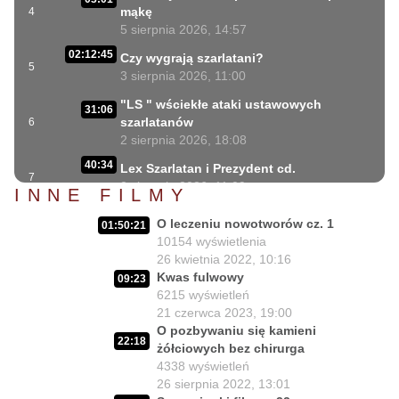
mąkę
4
5 sierpnia 2026, 14:57
02:12:45
Czy wygrają szarlatani?
5
3 sierpnia 2026, 11:00
"LS " wściekłe ataki ustawowych
31:06
szarlatanów
6
2 sierpnia 2026, 18:08
40:34
Lex Szarlatan i Prezydent cd.
7
2 sierpnia 2026, 11:09
INNE FILMY
06:35
Czego nie może się doczekać dr Suwała?
O leczeniu nowotworów cz. 1
8
01:50:21
1 sierpnia 2026, 16:01
10154
wyświetlenia
17:10
26 kwietnia 2022, 10:16
Szczepionkowa bańka w końcu pękła!
9
Kwas fulwowy
1 sierpnia 2026, 10:02
09:23
6215
wyświetleń
NIESPODZIANKA u Prezydenta
21 czerwca 2023, 19:00
14:50
Nawrockiego!!
10
O pozbywaniu się kamieni
22:18
30 lipca 2026, 15:45
żółciowych bez chirurga
4338
wyświetleń
Czy Prezydent uratuje chorych
02:12:04
26 sierpnia 2022, 13:01
Polaków?
11