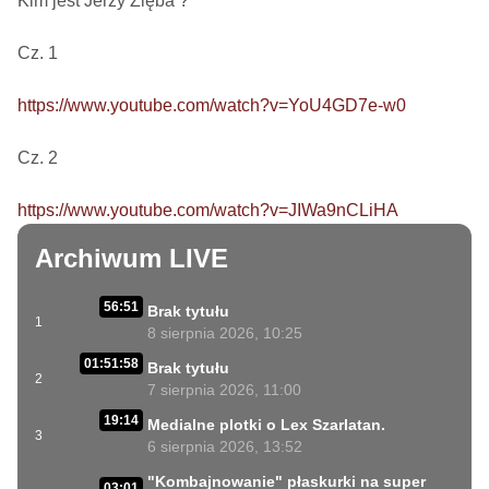
Kim jest Jerzy Zięba ? 

Cz. 1

https://www.youtube.com/watch?v=YoU4GD7e-w0
Cz. 2

https://www.youtube.com/watch?v=JIWa9nCLiHA
Archiwum LIVE
56:51
Brak tytułu
1
8 sierpnia 2026, 10:25
01:51:58
Brak tytułu
2
7 sierpnia 2026, 11:00
19:14
Medialne plotki o Lex Szarlatan.
3
6 sierpnia 2026, 13:52
"Kombajnowanie" płaskurki na super
03:01