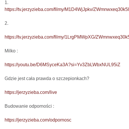
https://tv.jerzyzieba.com/filmy/M1D4WjJpkv/ZWmnwxeq30
2. 

https://tv.jerzyzieba.com/filmy/1LrgPMWpXG/ZWmnwxeq3
Milko : 

https://youtu.be/D6MSyceKa3A?si=Yv3ZbLWbxNUL95iZ
Gdzie jest cała prawda o szczepionkach?  

https://jerzyzieba.com/live
Budowanie odporności : 

https://jerzyzieba.com/odpornosc