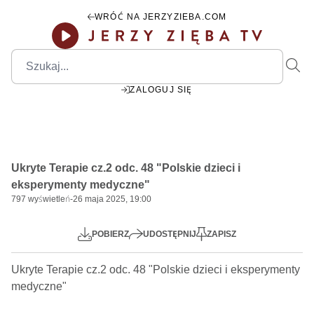
WRÓĆ NA JERZYZIEBA.COM
ZALOGUJ SIĘ
29:56
Play
Mute
Settings
PIP
Ente
Play
Ukryte Terapie cz.2 odc. 48 "Polskie dzieci i
fulls
eksperymenty medyczne"
797
wyświetleń
-
26 maja 2025, 19:00
POBIERZ
UDOSTĘPNIJ
ZAPISZ
Ukryte Terapie cz.2 odc. 48 "Polskie dzieci i eksperymenty 
medyczne"
