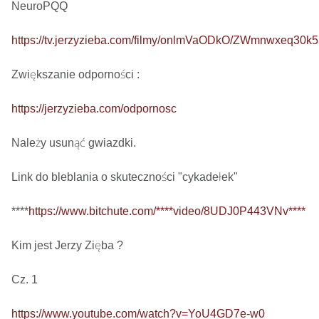
NeuroPQQ

https://tv.jerzyzieba.com/filmy/onlmVaODkO/ZWmnwxeq30
Zwiększanie odporności : 

https://jerzyzieba.com/odpornosc
Należy usunąć gwiazdki.

Link do bleblania o skuteczności "cykadełek"

****
https://www.bitchute.com/****video/8UDJ0P443VNv****
Kim jest Jerzy Zięba ? 

Cz. 1

https://www.youtube.com/watch?v=YoU4GD7e-w0