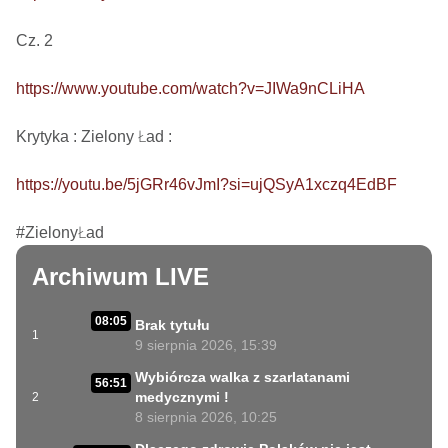
Cz. 2

https://www.youtube.com/watch?v=JIWa9nCLiHA
Krytyka : Zielony Ład : 

https://youtu.be/5jGRr46vJmI?si=ujQSyA1xczq4EdBF
#ZielonyŁad
Archiwum LIVE
08:05
Brak tytułu
1
9 sierpnia 2026, 15:39
Wybiórcza walka z szarlatanami
56:51
medycznymi !
2
8 sierpnia 2026, 10:25