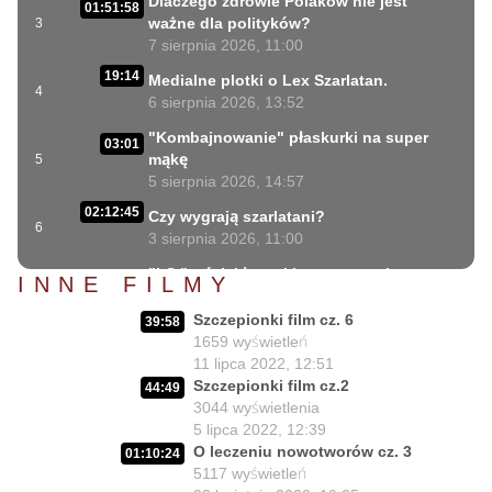
Dlaczego zdrowie Polaków nie jest
01:51:58
ważne dla polityków?
3
7 sierpnia 2026, 11:00
19:14
Medialne plotki o Lex Szarlatan.
4
6 sierpnia 2026, 13:52
"Kombajnowanie" płaskurki na super
03:01
mąkę
5
5 sierpnia 2026, 14:57
02:12:45
Czy wygrają szarlatani?
6
3 sierpnia 2026, 11:00
"LS " wściekłe ataki ustawowych
INNE FILMY
31:06
szarlatanów
7
2 sierpnia 2026, 18:08
Szczepionki film cz. 6
39:58
1659
wyświetleń
40:34
Lex Szarlatan i Prezydent cd.
11 lipca 2022, 12:51
8
2 sierpnia 2026, 11:09
Szczepionki film cz.2
44:49
06:35
3044
wyświetlenia
Czego nie może się doczekać dr Suwała?
9
5 lipca 2022, 12:39
1 sierpnia 2026, 16:01
O leczeniu nowotworów cz. 3
01:10:24
17:10
Szczepionkowa bańka w końcu pękła!
5117
wyświetleń
10
1 sierpnia 2026, 10:02