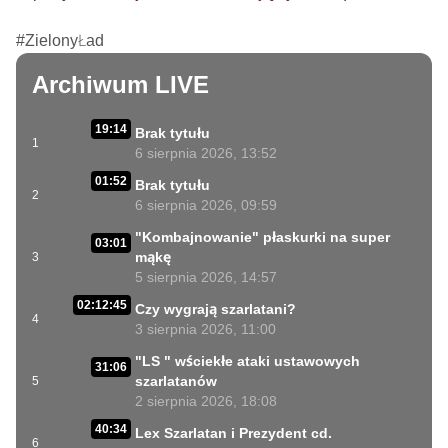
#ZielonyŁad
Archiwum LIVE
19:14
Brak tytułu
1
6 sierpnia 2026, 13:52
01:52
Brak tytułu
2
6 sierpnia 2026, 09:59
"Kombajnowanie" płaskurki na super
03:01
mąkę
3
5 sierpnia 2026, 14:57
02:12:45
Czy wygrają szarlatani?
4
3 sierpnia 2026, 11:00
"LS " wściekłe ataki ustawowych
31:06
szarlatanów
5
2 sierpnia 2026, 18:08
40:34
Lex Szarlatan i Prezydent cd.
6