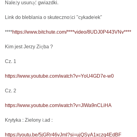
Należy usunąć gwiazdki.

Link do bleblania o skuteczności "cykadełek"

****
https://www.bitchute.com/****video/8UDJ0P443VNv****
Kim jest Jerzy Zięba ? 

Cz. 1

https://www.youtube.com/watch?v=YoU4GD7e-w0
Cz. 2

https://www.youtube.com/watch?v=JIWa9nCLiHA
Krytyka : Zielony Ład : 

https://youtu.be/5jGRr46vJmI?si=ujQSyA1xczq4EdBF