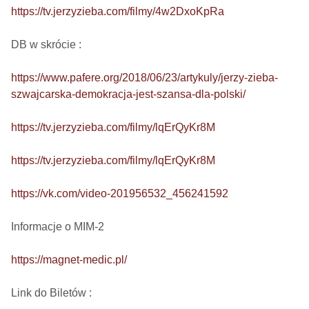
https://tv.jerzyzieba.com/filmy/4w2DxoKpRa
DB w skrócie :

https://www.pafere.org/2018/06/23/artykuly/jerzy-zieba-
szwajcarska-demokracja-jest-szansa-dla-polski/
https://tv.jerzyzieba.com/filmy/lqErQyKr8M
https://tv.jerzyzieba.com/filmy/lqErQyKr8M
https://vk.com/video-201956532_456241592
Informacje o MIM-2

https://magnet-medic.pl/
Link do Biletów : 
