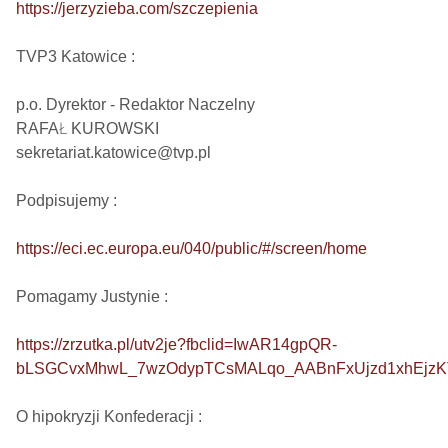
https://jerzyzieba.com/szczepienia
TVP3 Katowice : 

p.o. Dyrektor - Redaktor Naczelny

RAFAŁ KUROWSKI

sekretariat.katowice@tvp.pl

Podpisujemy : 

https://eci.ec.europa.eu/040/public/#/screen/home
Pomagamy Justynie : 

https://zrzutka.pl/utv2je?fbclid=IwAR14gpQR-
bLSGCvxMhwL_7wzOdypTCsMALqo_AABnFxUjzd1xhEjz
O hipokryzji Konfederacji : 
