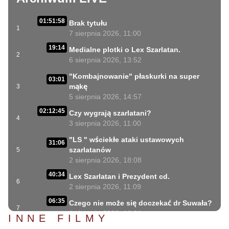
01:51:58
Brak tytułu
1
7 sierpnia 2026, 11:00
19:14
Medialne plotki o Lex Szarlatan.
2
6 sierpnia 2026, 13:52
"Kombajnowanie" płaskurki na super
03:01
mąkę
3
5 sierpnia 2026, 14:57
02:12:45
Czy wygrają szarlatani?
4
3 sierpnia 2026, 11:00
"LS " wściekłe ataki ustawowych
31:06
szarlatanów
5
2 sierpnia 2026, 18:08
40:34
Lex Szarlatan i Prezydent cd.
6
2 sierpnia 2026, 11:09
06:35
Czego nie może się doczekać dr Suwała?
7
1 sierpnia 2026, 16:01
INNE FILMY
17:10