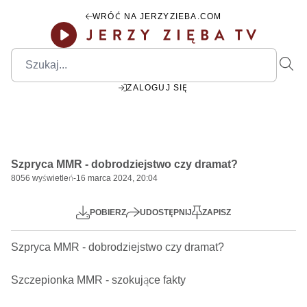
WRÓĆ NA JERZYZIEBA.COM
ZALOGUJ SIĘ
Szpryca MMR - dobrodziejstwo czy dramat?
8056
wyświetleń
-
16 marca 2024, 20:04
Mute
Settings
POBIERZ
UDOSTĘPNIJ
ZAPISZ
Szpryca MMR - dobrodziejstwo czy dramat? 

Szczepionka MMR - szokujące fakty
