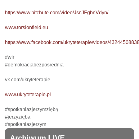
https://www.bitchute.com/video/JsnJFgbnVdyn/
www.torsionfield.eu
https://www.facebook.com/ukryteterapie/videos/4324450883
#wir

#demokracjabezposrednia

vk.com/ukryteterapie

www.ukryteterapie.pl
#spotkaniazjerzymziębą

#jerzyzięba

#spotkaniazjerzym
Archiwum LIVE