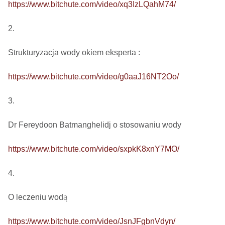
https://www.bitchute.com/video/xq3IzLQahM74/
2.

Strukturyzacja wody okiem eksperta : 

https://www.bitchute.com/video/g0aaJ16NT2Oo/
3.

Dr Fereydoon Batmanghelidj o stosowaniu wody

https://www.bitchute.com/video/sxpkK8xnY7MO/
4.

O leczeniu wodą

https://www.bitchute.com/video/JsnJFgbnVdyn/