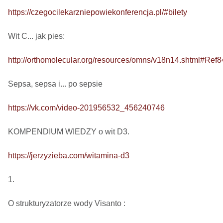
https://czegocilekarzniepowiekonferencja.pl/#bilety
Wit C... jak pies: 

http://orthomolecular.org/resources/omns/v18n14.shtml#Ref8
Sepsa, sepsa i... po sepsie 

https://vk.com/video-201956532_456240746
KOMPENDIUM WIEDZY o wit D3.

https://jerzyzieba.com/witamina-d3
1.

O strukturyzatorze wody Visanto :
