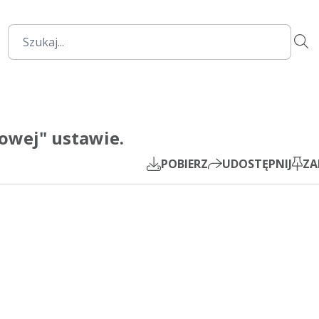
2:05:01
Mute
Settings
PIP
owej" ustawie.
Play
POBIERZ
UDOSTĘPNIJ
ZA