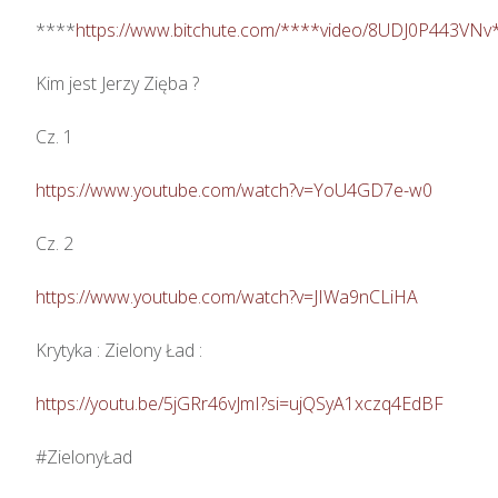
****
https://www.bitchute.com/****video/8UDJ0P443VNv
Kim jest Jerzy Zięba ? 

Cz. 1

https://www.youtube.com/watch?v=YoU4GD7e-w0
Cz. 2

https://www.youtube.com/watch?v=JIWa9nCLiHA
Krytyka : Zielony Ład : 

https://youtu.be/5jGRr46vJmI?si=ujQSyA1xczq4EdBF
#ZielonyŁad