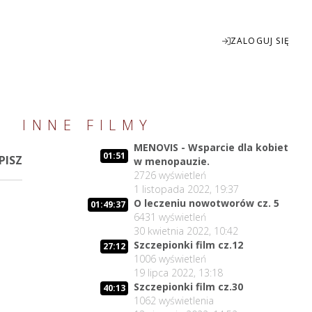
ZALOGUJ SIĘ
Enter
INNE FILMY
fullscreen
MENOVIS - Wsparcie dla kobiet
01:51
PISZ
w menopauzie.
2726
wyświetleń
1 listopada 2022, 19:37
O leczeniu nowotworów cz. 5
01:49:37
6431
wyświetleń
30 kwietnia 2022, 10:42
Szczepionki film cz.12
27:12
1006
wyświetleń
19 lipca 2022, 13:18
Szczepionki film cz.30
40:13
1062
wyświetlenia