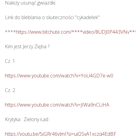
Należy usunąć gwiazdki.

Link do bleblania o skuteczności "cykadełek"

****
https://www.bitchute.com/****video/8UDJ0P443VNv**
Kim jest Jerzy Zięba ? 

Cz. 1

https://www.youtube.com/watch?v=YoU4GD7e-w0
Cz. 2

https://www.youtube.com/watch?v=JIWa9nCLiHA
Krytyka : Zielony Ład : 

https://youtu.be/5jGRr46vJmI?si=ujQSyA1xczq4EdBF