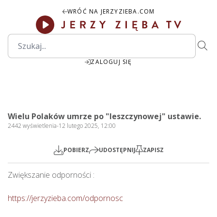
WRÓĆ NA JERZYZIEBA.COM
ZALOGUJ SIĘ
2:05:01
Play
Mute
Settings
PIP
Ente
Play
Wielu Polaków umrze po "leszczynowej" ustawie.
fulls
2442
wyświetlenia
-
12 lutego 2025, 12:00
POBIERZ
UDOSTĘPNIJ
ZAPISZ
Zwiększanie odporności : 

https://jerzyzieba.com/odpornosc