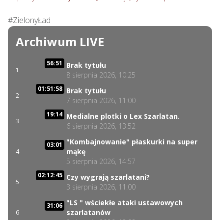
#ZielonyŁad
Archiwum LIVE
56:51
Brak tytułu
1
8 sierpnia 2026, 10:25
01:51:58
Brak tytułu
2
7 sierpnia 2026, 11:00
19:14
Medialne plotki o Lex Szarlatan.
3
6 sierpnia 2026, 13:52
"Kombajnowanie" płaskurki na super
03:01
mąkę
4
5 sierpnia 2026, 14:57
02:12:45
Czy wygrają szarlatani?
5
3 sierpnia 2026, 11:00
"LS " wściekłe ataki ustawowych
31:06
szarlatanów
6