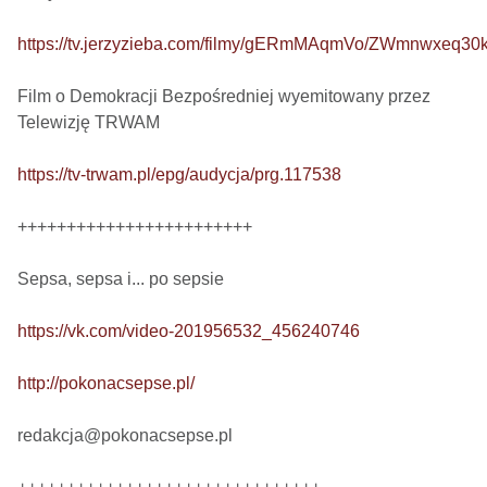
https://tv.jerzyzieba.com/filmy/gERmMAqmVo/ZWmnwxeq3
Film o Demokracji Bezpośredniej wyemitowany przez 
Telewizję TRWAM

https://tv-trwam.pl/epg/audycja/prg.117538
++++++++++++++++++++++++

Sepsa, sepsa i... po sepsie 

https://vk.com/video-201956532_456240746
http://pokonacsepse.pl/
redakcja@pokonacsepse.pl
