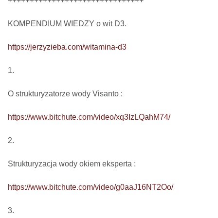
+++++++++++++++++++++++++++++++

KOMPENDIUM WIEDZY o wit D3.

https://jerzyzieba.com/witamina-d3
1.

O strukturyzatorze wody Visanto :

https://www.bitchute.com/video/xq3IzLQahM74/
2.

Strukturyzacja wody okiem eksperta : 

https://www.bitchute.com/video/g0aaJ16NT2Oo/
3.
