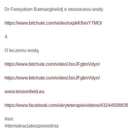
Dr Fereydoon Batmanghelidj o stosowaniu wody

https://www.bitchute.com/video/sxpkK8xnY7MO/
4.

O leczeniu wodą

https://www.bitchute.com/video/JsnJFgbnVdyn/
https://www.bitchute.com/video/JsnJFgbnVdyn/
www.torsionfield.eu
https://www.facebook.com/ukryteterapie/videos/4324450883
#wir

#demokracjabezposrednia
