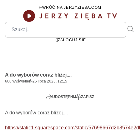
WRÓĆ NA JERZYZIEBA.COM
ZALOGUJ SIĘ
00:00
Play
Mute
Settings
PIP
Ente
Play
A do wyborów coraz bliżej....
fulls
608
wyświetleń
-
26 lipca 2023, 12:15
UDOSTĘPNIJ
ZAPISZ
A do wyborów coraz bliżej....    

https://static1.squarespace.com/static/57698667d2b8574