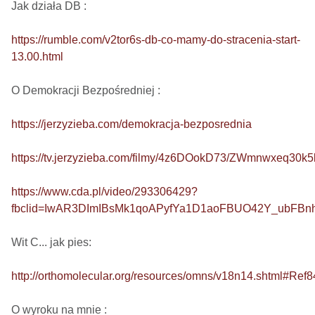
Jak działa DB : 

https://rumble.com/v2tor6s-db-co-mamy-do-stracenia-start-
13.00.html
O Demokracji Bezpośredniej : 

https://jerzyzieba.com/demokracja-bezposrednia
https://tv.jerzyzieba.com/filmy/4z6DOokD73/ZWmnwxeq30
https://www.cda.pl/video/293306429?
fbclid=IwAR3DImIBsMk1qoAPyfYa1D1aoFBUO42Y_ubFB
Wit C... jak pies: 

http://orthomolecular.org/resources/omns/v18n14.shtml#Ref8
O wyroku na mnie : 
