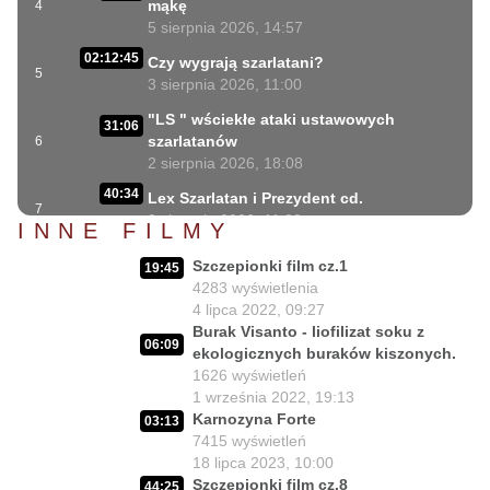
mąkę
4
5 sierpnia 2026, 14:57
02:12:45
Czy wygrają szarlatani?
5
3 sierpnia 2026, 11:00
"LS " wściekłe ataki ustawowych
31:06
szarlatanów
6
2 sierpnia 2026, 18:08
40:34
Lex Szarlatan i Prezydent cd.
7
2 sierpnia 2026, 11:09
INNE FILMY
06:35
Czego nie może się doczekać dr Suwała?
Szczepionki film cz.1
8
19:45
1 sierpnia 2026, 16:01
4283
wyświetlenia
17:10
4 lipca 2022, 09:27
Szczepionkowa bańka w końcu pękła!
9
Burak Visanto - liofilizat soku z
1 sierpnia 2026, 10:02
06:09
ekologicznych buraków kiszonych.
NIESPODZIANKA u Prezydenta
1626
wyświetleń
14:50
Nawrockiego!!
10
1 września 2022, 19:13
30 lipca 2026, 15:45
Karnozyna Forte
03:13
7415
wyświetleń
Czy Prezydent uratuje chorych
02:12:04
18 lipca 2023, 10:00
Polaków?
11
Szczepionki film cz.8
44:25