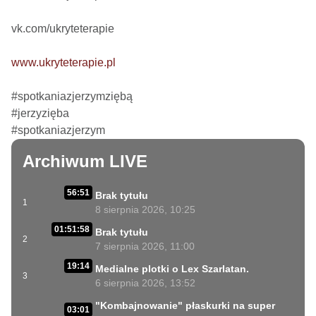
vk.com/ukryteterapie

www.ukryteterapie.pl
#spotkaniazjerzymziębą

#jerzyzięba

#spotkaniazjerzym
Archiwum LIVE
56:51
Brak tytułu
1
8 sierpnia 2026, 10:25
01:51:58
Brak tytułu
2
7 sierpnia 2026, 11:00
19:14
Medialne plotki o Lex Szarlatan.
3
6 sierpnia 2026, 13:52
"Kombajnowanie" płaskurki na super
03:01