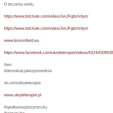
O leczeniu wodą

https://www.bitchute.com/video/JsnJFgbnVdyn/
https://www.bitchute.com/video/JsnJFgbnVdyn/
www.torsionfield.eu
https://www.facebook.com/ukryteterapie/videos/4324450883
#wir

#demokracjabezposrednia

vk.com/ukryteterapie

www.ukryteterapie.pl
#spotkaniazjerzymziębą
