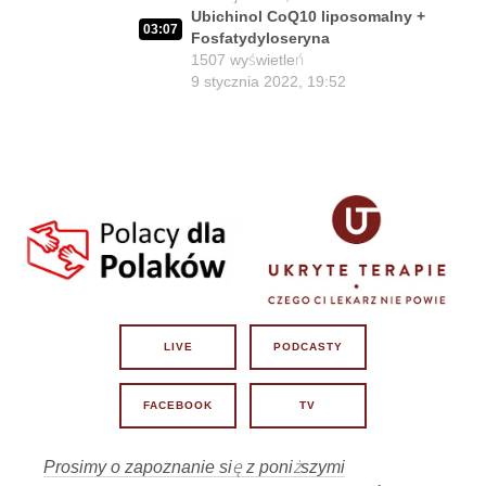
32:02
Ubichinol CoQ10 liposomalny +
prof. Frydrychowski
14
03:07
Fosfatydyloseryna
21 lipca 2026, 19:01
1507
wyświetleń
Środowisko antyszczepionkowe i Lex
9 stycznia 2022, 19:52
01:51
Szarlatan
15
21 lipca 2026, 14:23
02:03:25
Czy z Lex Szarlatan jest nadzieja?
16
20 lipca 2026, 11:01
Prezydent Nawrocki - czy będzie miał
02:06:37
krew na rękach?
17
17 lipca 2026, 11:00
02:02:03
Lekarze contra Polacy?
18
15 lipca 2026, 11:01
Losy Lex Szarlatan w rękach Senatu i
LIVE
PODCASTY
02:07:47
Prezydenta.
19
13 lipca 2026, 11:01
FACEBOOK
TV
02:06:08
Dlaczego tak bardzo boją się prawdy?
20
6 lipca 2026, 11:00
Prosimy o zapoznanie się z poniższymi
Czy z Krakowa wyjdzie iskra do
02:09:49