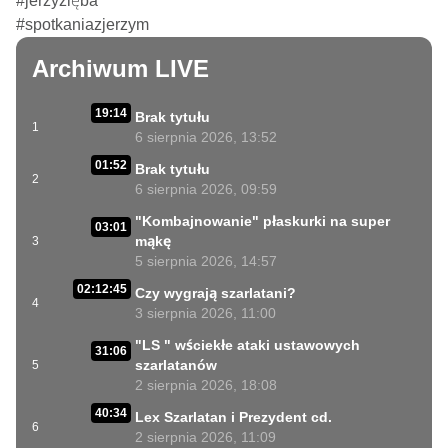
#jerzyzięba

#spotkaniazjerzym
Archiwum LIVE
19:14
Brak tytułu
1
6 sierpnia 2026, 13:52
01:52
Brak tytułu
2
6 sierpnia 2026, 09:59
"Kombajnowanie" płaskurki na super
03:01
mąkę
3
5 sierpnia 2026, 14:57
02:12:45
Czy wygrają szarlatani?
4
3 sierpnia 2026, 11:00
"LS " wściekłe ataki ustawowych
31:06
szarlatanów
5
2 sierpnia 2026, 18:08
40:34
Lex Szarlatan i Prezydent cd.
6
2 sierpnia 2026, 11:09