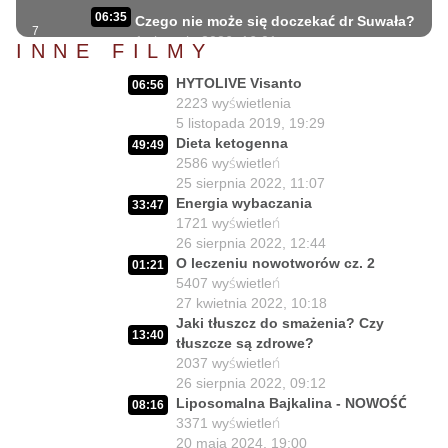
06:35
Czego nie może się doczekać dr Suwała?
7
1 sierpnia 2026, 16:01
INNE FILMY
17:10
Szczepionkowa bańka w końcu pękła!
HYTOLIVE Visanto
8
06:56
1 sierpnia 2026, 10:02
2223
wyświetlenia
5 listopada 2019, 19:29
NIESPODZIANKA u Prezydenta
14:50
Dieta ketogenna
Nawrockiego!!
9
49:49
2586
wyświetleń
30 lipca 2026, 15:45
25 sierpnia 2022, 11:07
Czy Prezydent uratuje chorych
Energia wybaczania
02:12:04
33:47
Polaków?
10
1721
wyświetleń
29 lipca 2026, 11:00
26 sierpnia 2022, 12:44
O leczeniu nowotworów cz. 2
02:03:47
01:21
Czy da się lepiej leczyć ?
11
5407
wyświetleń
27 lipca 2026, 11:01
27 kwietnia 2022, 10:18
Jedna osoba zadecyduje : będziesz
Jaki tłuszcz do smażenia? Czy
02:05:56
13:40
zdrowy lub umrzesz.
12
tłuszcze są zdrowe?
24 lipca 2026, 11:02
2037
wyświetleń
26 sierpnia 2022, 09:12
02:15:25
Lex Szarlatan - co zrobić?
Liposomalna Bajkalina - NOWOŚĆ
13
08:16
22 lipca 2026, 11:00
3371
wyświetleń
20 maja 2024, 19:00
Medyczny pojedynek : dr Suwała vs.