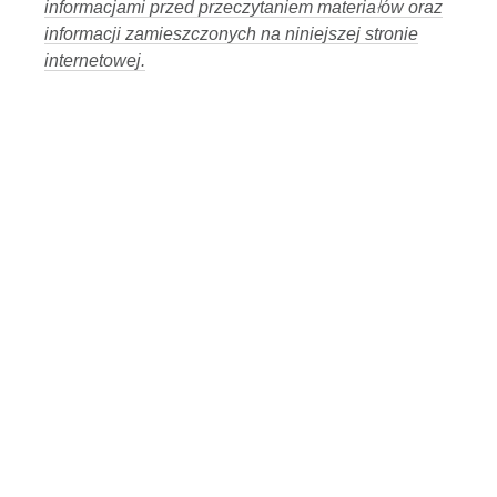
informacjami przed przeczytaniem materiałów oraz
wolności Polski?
21
informacji zamieszczonych na niniejszej stronie
3 lipca 2026, 11:01
internetowej.
58:45
Gdzie kucharek sześć... :-)
22
1 lipca 2026, 12:01
02:07:34
Czy życie Polaka cokolwiek znaczy ?
23
29 czerwca 2026, 11:00
02:10:49
Patrzą i nie widzą czy nie chcą widzieć?
24
26 czerwca 2026, 11:01
Kto niszczy zaufanie Polaków do
01:36:43
medycyny?
25
24 czerwca 2026, 11:00
02:51:11
Postęp czy kłamstwo...
26
19 czerwca 2026, 11:01
02:23:17
Takie głosowania tylko w Polsce!!
27
17 czerwca 2026, 11:03
01:38:08
Lex Szarlatan raz jeszcze.
28
15 czerwca 2026, 11:01
02:31:35