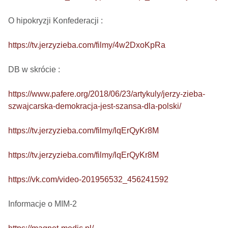
O hipokryzji Konfederacji : 

https://tv.jerzyzieba.com/filmy/4w2DxoKpRa
DB w skrócie :

https://www.pafere.org/2018/06/23/artykuly/jerzy-zieba-
szwajcarska-demokracja-jest-szansa-dla-polski/
https://tv.jerzyzieba.com/filmy/lqErQyKr8M
https://tv.jerzyzieba.com/filmy/lqErQyKr8M
https://vk.com/video-201956532_456241592
Informacje o MIM-2
