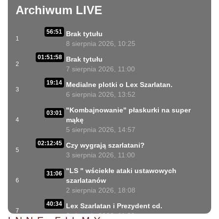
Archiwum LIVE
56:51
Brak tytułu
1
8 sierpnia 2026, 10:25
01:51:58
Brak tytułu
2
7 sierpnia 2026, 11:00
19:14
Medialne plotki o Lex Szarlatan.
3
6 sierpnia 2026, 13:52
"Kombajnowanie" płaskurki na super
03:01
mąkę
4
5 sierpnia 2026, 14:57
02:12:45
Czy wygrają szarlatani?
5
3 sierpnia 2026, 11:00
"LS " wściekłe ataki ustawowych
31:06
szarlatanów
6
2 sierpnia 2026, 18:08
40:34
Lex Szarlatan i Prezydent cd.
7
2 sierpnia 2026, 11:09