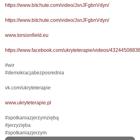
https://www.bitchute.com/video/JsnJFgbnVdyn/
https://www.bitchute.com/video/JsnJFgbnVdyn/
www.torsionfield.eu
https://www.facebook.com/ukryteterapie/videos/4324450883
#wir

#demokracjabezposrednia

vk.com/ukryteterapie

www.ukryteterapie.pl
#spotkaniazjerzymziębą

#jerzyzięba

#spotkaniazjerzym