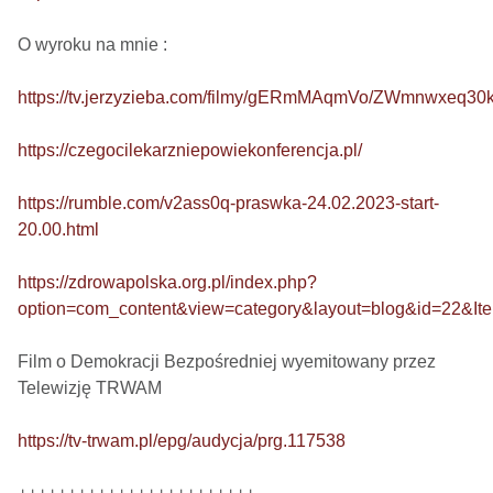
O wyroku na mnie : 

https://tv.jerzyzieba.com/filmy/gERmMAqmVo/ZWmnwxeq3
https://czegocilekarzniepowiekonferencja.pl/
https://rumble.com/v2ass0q-praswka-24.02.2023-start-
20.00.html
https://zdrowapolska.org.pl/index.php?
option=com_content&view=category&layout=blog&id=22&It
Film o Demokracji Bezpośredniej wyemitowany przez 
Telewizję TRWAM

https://tv-trwam.pl/epg/audycja/prg.117538