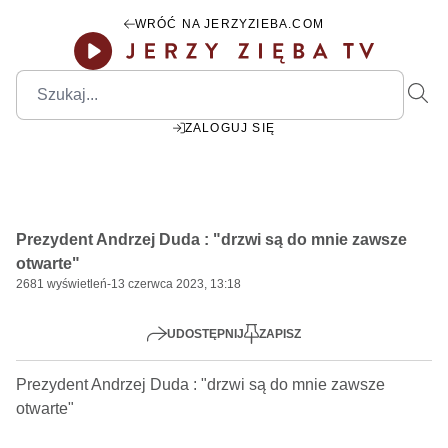
WRÓĆ NA JERZYZIEBA.COM
ZALOGUJ SIĘ
00:00
Play
Mute
Settings
PIP
Ente
Play
Prezydent Andrzej Duda : "drzwi są do mnie zawsze
fulls
otwarte"
2681
wyświetleń
-
13 czerwca 2023, 13:18
UDOSTĘPNIJ
ZAPISZ
Prezydent Andrzej Duda : "drzwi są do mnie zawsze 
otwarte"     
