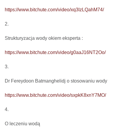
https://www.bitchute.com/video/xq3IzLQahM74/
2.

Strukturyzacja wody okiem eksperta : 

https://www.bitchute.com/video/g0aaJ16NT2Oo/
3.

Dr Fereydoon Batmanghelidj o stosowaniu wody

https://www.bitchute.com/video/sxpkK8xnY7MO/
4.

O leczeniu wodą
