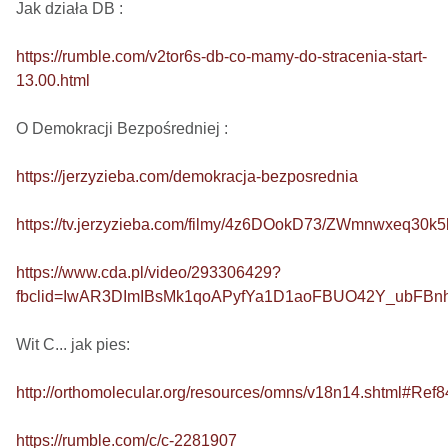
Jak działa DB : 

https://rumble.com/v2tor6s-db-co-mamy-do-stracenia-start-
13.00.html
O Demokracji Bezpośredniej : 

https://jerzyzieba.com/demokracja-bezposrednia
https://tv.jerzyzieba.com/filmy/4z6DOokD73/ZWmnwxeq30
https://www.cda.pl/video/293306429?
fbclid=IwAR3DImIBsMk1qoAPyfYa1D1aoFBUO42Y_ubFB
Wit C... jak pies: 

http://orthomolecular.org/resources/omns/v18n14.shtml#Ref8
https://rumble.com/c/c-2281907