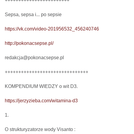
++++++++++++++++++++++++

Sepsa, sepsa i... po sepsie 

https://vk.com/video-201956532_456240746
http://pokonacsepse.pl/
redakcja@pokonacsepse.pl

+++++++++++++++++++++++++++++++

KOMPENDIUM WIEDZY o wit D3.

https://jerzyzieba.com/witamina-d3
1.

O strukturyzatorze wody Visanto :
