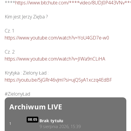
****
https://www.bitchute.com/****video/8UDJ0P443VNv**
Kim jest Jerzy Zięba ?

https://www.youtube.com/watch?v=YoU4GD7e-w0
https://www.youtube.com/watch?v=JIWa9nCLiHA
https://youtu.be/5jGRr46vJmI?si=ujQSyA1xczq4EdBF
#ZielonyŁad
Archiwum LIVE
08:05
Brak tytułu
1
9 sierpnia 2026, 15:39