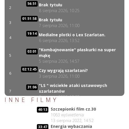
56:51
Brak tytułu
2
8 sierpnia 2026, 10:25
01:51:58
Brak tytułu
3
7 sierpnia 2026, 11:00
19:14
Medialne plotki o Lex Szarlatan.
4
6 sierpnia 2026, 13:52
"Kombajnowanie" płaskurki na super
03:01
mąkę
5
5 sierpnia 2026, 14:57
02:12:45
Czy wygrają szarlatani?
6
3 sierpnia 2026, 11:00
"LS " wściekłe ataki ustawowych
31:06
szarlatanów
7
2 sierpnia 2026, 18:08
INNE FILMY
40:34
Lex Szarlatan i Prezydent cd.
Szczepionki film cz.30
8
40:13
2 sierpnia 2026, 11:09
1063
wyświetlenia
13 sierpnia 2022, 14:52
Czego nie może się doczekać dr
06:35
Energia wybaczania
Suwała?
9
33:47