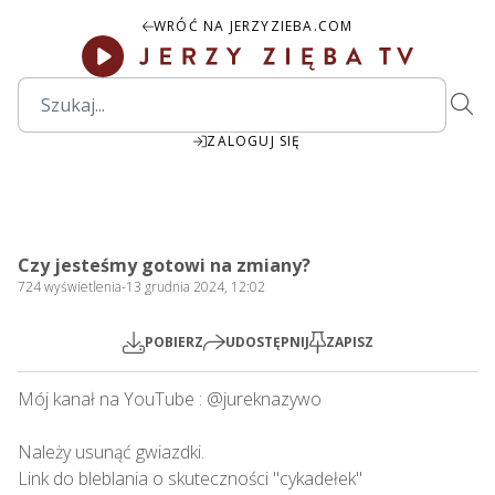
WRÓĆ NA JERZYZIEBA.COM
ZALOGUJ SIĘ
31:17
Play
Mute
Settings
PIP
Ente
Play
Czy jesteśmy gotowi na zmiany?
fulls
724
wyświetlenia
-
13 grudnia 2024, 12:02
POBIERZ
UDOSTĘPNIJ
ZAPISZ
Mój kanał na YouTube : @jureknazywo

Należy usunąć gwiazdki.

Link do bleblania o skuteczności "cykadełek"
