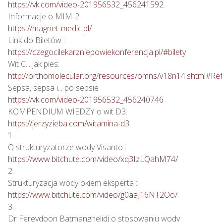
https://vk.com/video-201956532_456241592
https://magnet-medic.pl/
https://czegocilekarzniepowiekonferencja.pl/#bilety
http://orthomolecular.org/resources/omns/v18n14.shtml#Re
https://vk.com/video-201956532_456240746
https://jerzyzieba.com/witamina-d3
1.

https://www.bitchute.com/video/xq3IzLQahM74/
2.

https://www.bitchute.com/video/g0aaJ16NT2Oo/
3.
