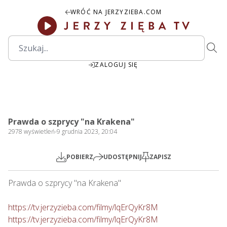
WRÓĆ NA JERZYZIEBA.COM
ZALOGUJ SIĘ
19:06
Play
Mute
Settings
PIP
Ente
Play
Prawda o szprycy "na Krakena"
fulls
2978
wyświetleń
-
9 grudnia 2023, 20:04
POBIERZ
UDOSTĘPNIJ
ZAPISZ
Prawda o szprycy "na Krakena"

https://tv.jerzyzieba.com/filmy/lqErQyKr8M
https://tv.jerzyzieba.com/filmy/lqErQyKr8M