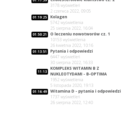
01:17:59
3178
wyświetleń
2 czerwca 2022, 09:05
Kolagen
01:19:25
5742
wyświetlenia
25 sierpnia 2022, 16:04
O leczeniu nowotworów cz. 1
01:50:21
10153
wyświetlenia
26 kwietnia 2022, 10:16
Pytania i odpowiedzi
01:13:51
6447
wyświetleń
30 sierpnia 2022, 16:33
KOMPLEKS WITAMIN B Z
11:13
NUKLEOTYDAMI - B-OPTIMA
1952
wyświetlenia
5 listopada 2020, 19:13
Witamina D - pytania i odpowiedzi
01:16:49
1737
wyświetleń
26 sierpnia 2022, 12:40