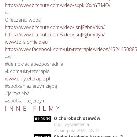
https://www.bitchute.com/video/sxpkK8xnY7MO/
4.

https://www.bitchute.com/video/JsnJFgbnVdyn/
https://www.bitchute.com/video/JsnJFgbnVdyn/
www.torsionfield.eu
https://www.facebook.com/ukryteterapie/videos/432445088
#wir

#demokracjabezposrednia

www.ukryteterapie.pl
#spotkaniazjerzymziębą

#jerzyzięba

#spotkaniazjerzym
INNE FILMY
O chorobach stawów.
01:06:39
6604
wyświetlenia
25 sierpnia 2022, 08:07
Cholesterolowe kłamstwo cz. 2