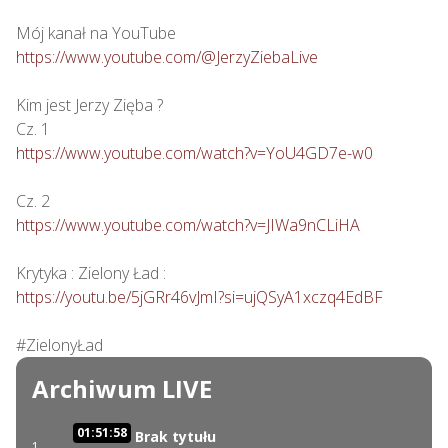
https://www.youtube.com/@JerzyZiebaLive
Kim jest Jerzy Zięba ?

https://www.youtube.com/watch?v=YoU4GD7e-w0
https://www.youtube.com/watch?v=JIWa9nCLiHA
https://youtu.be/5jGRr46vJmI?si=ujQSyA1xczq4EdBF
#ZielonyŁad
Archiwum LIVE
01:51:58
Brak tytułu
1