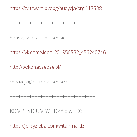
https://tv-trwam.pl/epg/audycja/prg.117538
++++++++++++++++++++++++

Sepsa, sepsa i... po sepsie 

https://vk.com/video-201956532_456240746
http://pokonacsepse.pl/
redakcja@pokonacsepse.pl

+++++++++++++++++++++++++++++++

KOMPENDIUM WIEDZY o wit D3.

https://jerzyzieba.com/witamina-d3