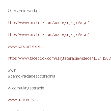
O leczeniu wodą

https://www.bitchute.com/video/JsnJFgbnVdyn/
https://www.bitchute.com/video/JsnJFgbnVdyn/
www.torsionfield.eu
https://www.facebook.com/ukryteterapie/videos/4324450
#wir

#demokracjabezposrednia

vk.com/ukryteterapie

www.ukryteterapie.pl