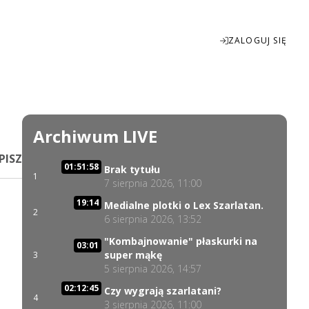
ZALOGUJ SIĘ
Enter
fullscreen
Archiwum LIVE
PISZ
01:51:58
Brak tytułu
1
7 sierpnia 2026, 11:00
19:14
Medialne plotki o Lex Szarlatan.
2
6 sierpnia 2026, 13:52
"Kombajnowanie" płaskurki na
03:01
super mąkę
3
5 sierpnia 2026, 14:57
02:12:45
Czy wygrają szarlatani?
4
3 sierpnia 2026, 11:00