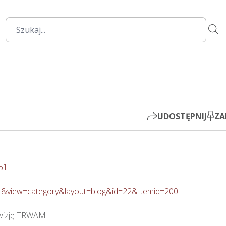
00:00
Mute
Settings
PIP
Play
UDOSTĘPNIJ
ZA
51
ent&view=category&layout=blog&id=22&Itemid=200
wizję TRWAM
