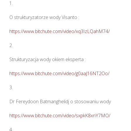
1.

O strukturyzatorze wody Visanto :

https://www.bitchute.com/video/xq3IzLQahM74/
2.

Strukturyzacja wody okiem eksperta : 

https://www.bitchute.com/video/g0aaJ16NT2Oo/
3.

Dr Fereydoon Batmanghelidj o stosowaniu wody

https://www.bitchute.com/video/sxpkK8xnY7MO/
4.
