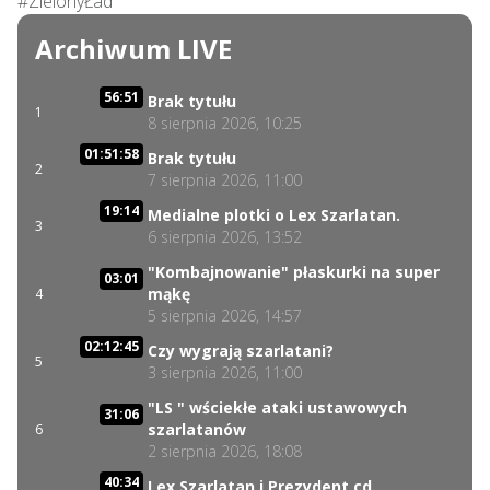
#ZielonyŁad
Archiwum LIVE
56:51
Brak tytułu
1
8 sierpnia 2026, 10:25
01:51:58
Brak tytułu
2
7 sierpnia 2026, 11:00
19:14
Medialne plotki o Lex Szarlatan.
3
6 sierpnia 2026, 13:52
"Kombajnowanie" płaskurki na super
03:01
mąkę
4
5 sierpnia 2026, 14:57
02:12:45
Czy wygrają szarlatani?
5
3 sierpnia 2026, 11:00
"LS " wściekłe ataki ustawowych
31:06
szarlatanów
6
2 sierpnia 2026, 18:08
40:34
Lex Szarlatan i Prezydent cd.