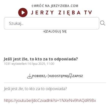
WRÓĆ NA JERZYZIEBA.COM
ZALOGUJ SIĘ
00:00
Play
Mute
Settings
PIP
Ente
Play
Jeśli jest źle, to kto za to odpowiada?
fulls
1031
wyświetleń
-
16 lipca 2025, 11:00
POBIERZ
UDOSTĘPNIJ
ZAPISZ
Jeśli jest źle, to kto za to odpowiada?   

https://youtu.be/jdoCzvadlnk?si=1NXeNvi9hAQdR9Bx