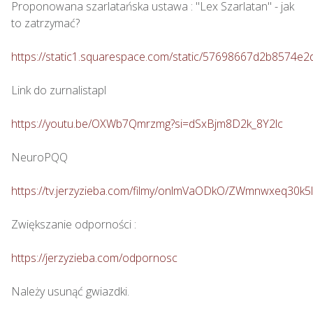
Proponowana szarlatańska ustawa : "Lex Szarlatan" - jak 
to zatrzymać?

https://static1.squarespace.com/static/57698667d2b857
Link do zurnalistapl

https://youtu.be/OXWb7Qmrzmg?si=dSxBjm8D2k_8Y2lc
NeuroPQQ

https://tv.jerzyzieba.com/filmy/onlmVaODkO/ZWmnwxeq30
Zwiększanie odporności : 

https://jerzyzieba.com/odpornosc
Należy usunąć gwiazdki.
