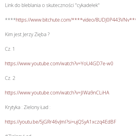
Link do bleblania o skuteczności "cykadełek"

****
https://www.bitchute.com/****video/8UDJ0P443VNv**
Kim jest Jerzy Zięba ? 

Cz. 1

https://www.youtube.com/watch?v=YoU4GD7e-w0
Cz. 2

https://www.youtube.com/watch?v=JIWa9nCLiHA
Krytyka : Zielony Ład : 

https://youtu.be/5jGRr46vJmI?si=ujQSyA1xczq4EdBF