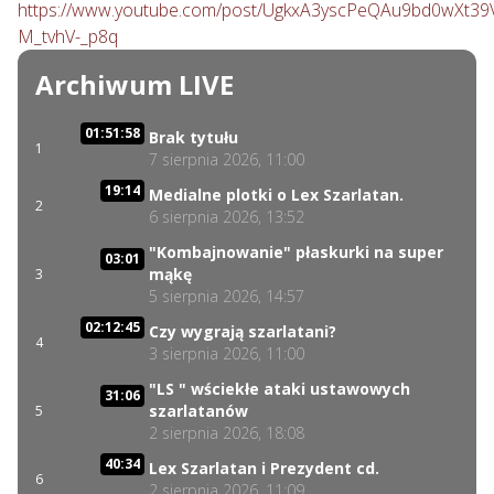
https://www.youtube.com/post/UgkxA3yscPeQAu9bd0wXt39
M_tvhV-_p8q
Archiwum LIVE
01:51:58
Brak tytułu
1
7 sierpnia 2026, 11:00
19:14
Medialne plotki o Lex Szarlatan.
2
6 sierpnia 2026, 13:52
"Kombajnowanie" płaskurki na super
03:01
mąkę
3
5 sierpnia 2026, 14:57
02:12:45
Czy wygrają szarlatani?
4
3 sierpnia 2026, 11:00
"LS " wściekłe ataki ustawowych
31:06
szarlatanów
5
2 sierpnia 2026, 18:08
40:34
Lex Szarlatan i Prezydent cd.
6
2 sierpnia 2026, 11:09