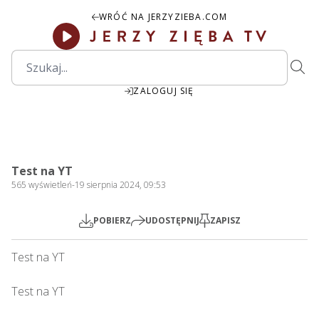
WRÓĆ NA JERZYZIEBA.COM
ZALOGUJ SIĘ
00:00
Play
Mute
Settings
PIP
Ente
Play
Test na YT
fulls
565
wyświetleń
-
19 sierpnia 2024, 09:53
POBIERZ
UDOSTĘPNIJ
ZAPISZ
Test na YT

Test na YT
