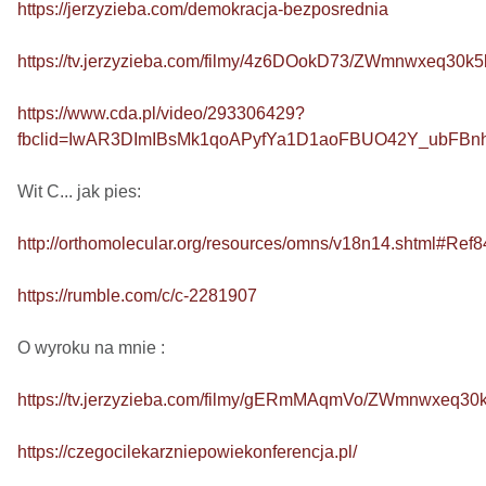
https://jerzyzieba.com/demokracja-bezposrednia
https://tv.jerzyzieba.com/filmy/4z6DOokD73/ZWmnwxeq30
https://www.cda.pl/video/293306429?
fbclid=IwAR3DImIBsMk1qoAPyfYa1D1aoFBUO42Y_ubFB
Wit C... jak pies: 

http://orthomolecular.org/resources/omns/v18n14.shtml#Ref8
https://rumble.com/c/c-2281907
O wyroku na mnie : 

https://tv.jerzyzieba.com/filmy/gERmMAqmVo/ZWmnwxeq3
https://czegocilekarzniepowiekonferencja.pl/