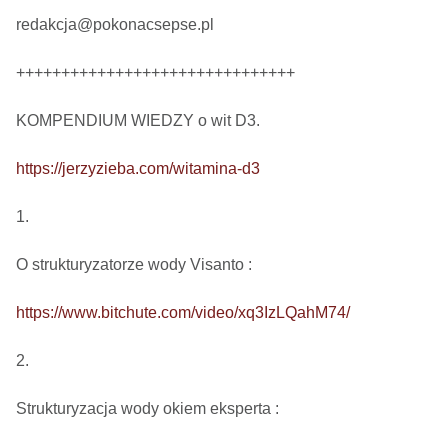
redakcja@pokonacsepse.pl

+++++++++++++++++++++++++++++++

KOMPENDIUM WIEDZY o wit D3.

https://jerzyzieba.com/witamina-d3
1.

O strukturyzatorze wody Visanto :

https://www.bitchute.com/video/xq3IzLQahM74/
2.

Strukturyzacja wody okiem eksperta : 
