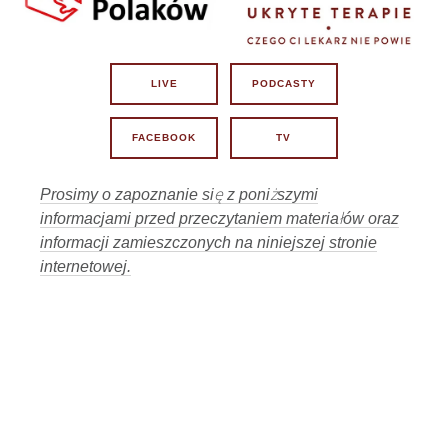
Prezydent Nawrocki - czy będzie miał
02:06:37
krew na rękach?
18
17 lipca 2026, 11:00
LIVE
PODCASTY
02:02:03
Lekarze contra Polacy?
19
15 lipca 2026, 11:01
FACEBOOK
TV
Losy Lex Szarlatan w rękach Senatu i
02:07:47
Prezydenta.
20
13 lipca 2026, 11:01
Prosimy o zapoznanie się z poniższymi
informacjami przed przeczytaniem materiałów oraz
02:06:08
Dlaczego tak bardzo boją się prawdy?
21
informacji zamieszczonych na niniejszej stronie
6 lipca 2026, 11:00
internetowej.
Czy z Krakowa wyjdzie iskra do
02:09:49
wolności Polski?
22
3 lipca 2026, 11:01
58:45
Gdzie kucharek sześć... :-)
23
1 lipca 2026, 12:01
02:07:34
Czy życie Polaka cokolwiek znaczy ?
24
29 czerwca 2026, 11:00