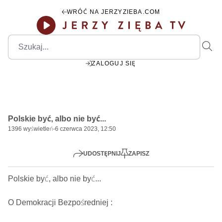
WRÓĆ NA JERZYZIEBA.COM
ZALOGUJ SIĘ
00:00
Play
Mute
Settings
PIP
Ente
Play
Polskie być, albo nie być...
fulls
1396
wyświetleń
-
6 czerwca 2023, 12:50
UDOSTĘPNIJ
ZAPISZ
Polskie być, albo nie być...

O Demokracji Bezpośredniej : 
