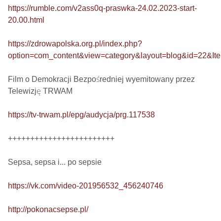
https://rumble.com/v2ass0q-praswka-24.02.2023-start-
20.00.html
https://zdrowapolska.org.pl/index.php?
option=com_content&view=category&layout=blog&id=22&It
Film o Demokracji Bezpośredniej wyemitowany przez 
Telewizję TRWAM

https://tv-trwam.pl/epg/audycja/prg.117538
++++++++++++++++++++++++

Sepsa, sepsa i... po sepsie 

https://vk.com/video-201956532_456240746
http://pokonacsepse.pl/