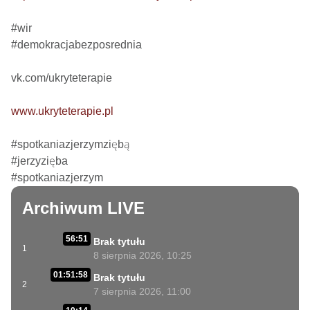
#wir

#demokracjabezposrednia

vk.com/ukryteterapie

www.ukryteterapie.pl
#spotkaniazjerzymziębą

#jerzyzięba

#spotkaniazjerzym
Archiwum LIVE
56:51
Brak tytułu
1
8 sierpnia 2026, 10:25
01:51:58
Brak tytułu
2
7 sierpnia 2026, 11:00