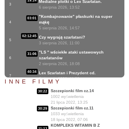
19:14
Medialne plotki o Lex Szarlatan.
3
6 sierpnia 2026, 13:52
"Kombajnowanie" płaskurki na super
03:01
mąkę
4
5 sierpnia 2026, 14:57
02:12:45
Czy wygrają szarlatani?
5
3 sierpnia 2026, 11:00
"LS " wściekłe ataki ustawowych
31:06
szarlatanów
6
2 sierpnia 2026, 18:08
40:34
Lex Szarlatan i Prezydent cd.
7
2 sierpnia 2026, 11:09
INNE FILMY
06:35
Czego nie może się doczekać dr Suwała?
Szczepionki film cz.14
8
30:22
1 sierpnia 2026, 16:01
1002
wyświetlenia
17:10
21 lipca 2022, 13:25
Szczepionkowa bańka w końcu pękła!
9
Szczepionki film cz.11
1 sierpnia 2026, 10:02
30:29
1033
wyświetlenia
NIESPODZIANKA u Prezydenta
18 lipca 2022, 07:06
14:50
Nawrockiego!!
10
KOMPLEKS WITAMIN B Z
11:13