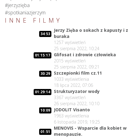
#jerzyzięba

#spotkaniazjerzym
INNE FILMY
Jerzy Zięba o sokach z kapusty i z
34:53
buraka
1257
wyświetleń
25 sierpnia 2022, 10:24
Glifosat i zdrowie człowieka
01:15:17
2015
wyświetleń
25 sierpnia 2022, 09:21
Szczepionki film cz.11
30:29
1033
wyświetlenia
18 lipca 2022, 07:06
Strukturyzator wody
01:29:14
3367
wyświetleń
26 sierpnia 2022, 10:10
JODOLIT Visanto
10:09
1963
wyświetlenia
6 listopada 2019, 19:25
MENOVIS - Wsparcie dla kobiet w
01:51
menopauzie.