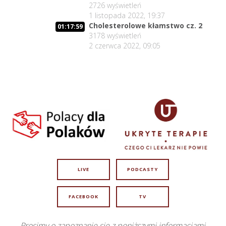
2726
wyświetleń
1 listopada 2022, 19:37
Cholesterolowe kłamstwo cz. 2
01:17:59
3178
wyświetleń
2 czerwca 2022, 09:05
LIVE
PODCASTY
FACEBOOK
TV
Prosimy o zapoznanie się z poniższymi informacjami