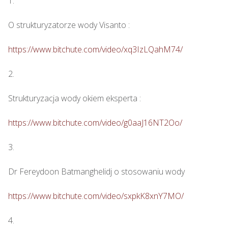
1.

O strukturyzatorze wody Visanto :

https://www.bitchute.com/video/xq3IzLQahM74/
2.

Strukturyzacja wody okiem eksperta : 

https://www.bitchute.com/video/g0aaJ16NT2Oo/
3.

Dr Fereydoon Batmanghelidj o stosowaniu wody

https://www.bitchute.com/video/sxpkK8xnY7MO/
4.
