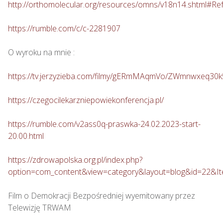
http://orthomolecular.org/resources/omns/v18n14.shtml#Re
https://rumble.com/c/c-2281907
O wyroku na mnie : 

https://tv.jerzyzieba.com/filmy/gERmMAqmVo/ZWmnwxeq30
https://czegocilekarzniepowiekonferencja.pl/
https://rumble.com/v2ass0q-praswka-24.02.2023-start-
20.00.html
https://zdrowapolska.org.pl/index.php?
option=com_content&view=category&layout=blog&id=22&I
Film o Demokracji Bezpośredniej wyemitowany przez 
Telewizję TRWAM
