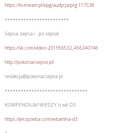
https://tv-trwam.pl/epg/audycja/prg.117538
++++++++++++++++++++++++

Sepsa, sepsa i... po sepsie 

https://vk.com/video-201956532_456240746
http://pokonacsepse.pl/
redakcja@pokonacsepse.pl

+++++++++++++++++++++++++++++++

KOMPENDIUM WIEDZY o wit D3.

https://jerzyzieba.com/witamina-d3