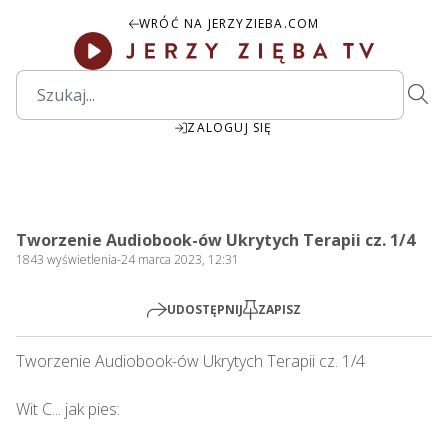
WRÓĆ NA JERZYZIEBA.COM
ZALOGUJ SIĘ
00:00
Play
Mute
Settings
PIP
Ente
Play
Tworzenie Audiobook-ów Ukrytych Terapii cz. 1/4
fulls
1843
wyświetlenia
-
24 marca 2023, 12:31
UDOSTĘPNIJ
ZAPISZ
Tworzenie Audiobook-ów Ukrytych Terapii cz. 1/4    

Wit C... jak pies: 
