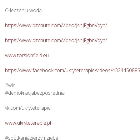
O leczeniu wodą

https://www.bitchute.com/video/JsnJFgbnVdyn/
https://www.bitchute.com/video/JsnJFgbnVdyn/
www.torsionfield.eu
https://www.facebook.com/ukryteterapie/videos/432445088
#wir

#demokracjabezposrednia

vk.com/ukryteterapie

www.ukryteterapie.pl
#spotkaniazjerzymziębą
