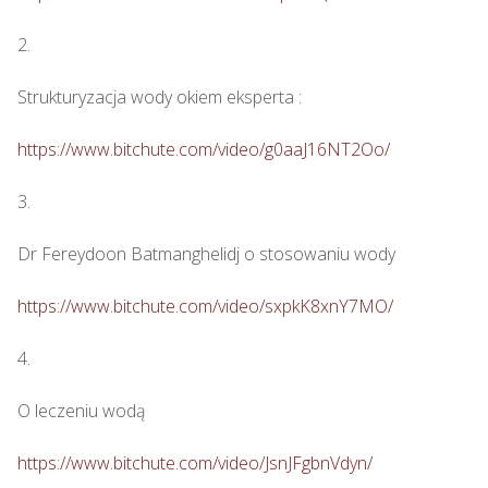
2.

Strukturyzacja wody okiem eksperta : 

https://www.bitchute.com/video/g0aaJ16NT2Oo/
3.

Dr Fereydoon Batmanghelidj o stosowaniu wody

https://www.bitchute.com/video/sxpkK8xnY7MO/
4.

O leczeniu wodą

https://www.bitchute.com/video/JsnJFgbnVdyn/