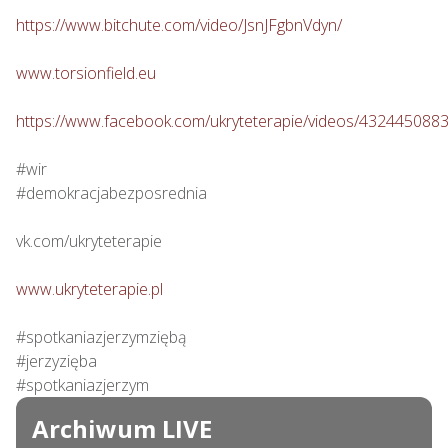
https://www.bitchute.com/video/JsnJFgbnVdyn/
www.torsionfield.eu
https://www.facebook.com/ukryteterapie/videos/432445088
#wir

#demokracjabezposrednia

vk.com/ukryteterapie

www.ukryteterapie.pl
#spotkaniazjerzymziębą

#jerzyzięba

#spotkaniazjerzym
Archiwum LIVE