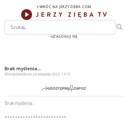
WRÓĆ NA JERZYZIEBA.COM
ZALOGUJ SIĘ
00:00
Play
Mute
Settings
PIP
Ente
Play
Brak myślenia...
fulls
904
wyświetlenia
-
24 listopada 2022, 13:15
UDOSTĘPNIJ
ZAPISZ
Brak myślenia...

++++++++++++++++++++++++
