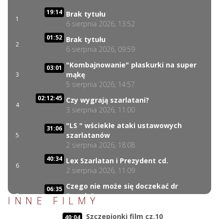
19:14
Brak tytułu
1
6 sierpnia 2026, 13:52
01:52
Brak tytułu
2
6 sierpnia 2026, 09:59
"Kombajnowanie" płaskurki na super
03:01
mąkę
3
5 sierpnia 2026, 14:57
02:12:45
Czy wygrają szarlatani?
4
3 sierpnia 2026, 11:00
"LS " wściekłe ataki ustawowych
31:06
szarlatanów
5
2 sierpnia 2026, 18:08
40:34
Lex Szarlatan i Prezydent cd.
6
2 sierpnia 2026, 11:09
Czego nie może się doczekać dr
06:35
Suwała?
7
INNE FILMY
1 sierpnia 2026, 16:01
Szczepionki film cz.10
40:04