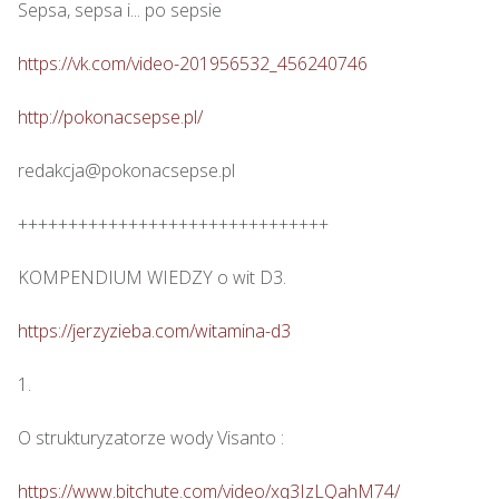
Sepsa, sepsa i... po sepsie 

https://vk.com/video-201956532_456240746
http://pokonacsepse.pl/
redakcja@pokonacsepse.pl

+++++++++++++++++++++++++++++++

KOMPENDIUM WIEDZY o wit D3.

https://jerzyzieba.com/witamina-d3
1.

O strukturyzatorze wody Visanto :

https://www.bitchute.com/video/xq3IzLQahM74/