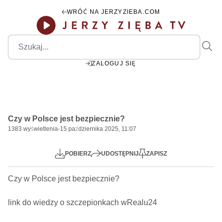
WRÓĆ NA JERZYZIEBA.COM
ZALOGUJ SIĘ
00:00
Play
Mute
Settings
PIP
Ente
Play
Czy w Polsce jest bezpiecznie?
fulls
1383
wyświetlenia
-
15 października 2025, 11:07
POBIERZ
UDOSTĘPNIJ
ZAPISZ
Czy w Polsce jest bezpiecznie?     

link do wiedzy o szczepionkach wRealu24 
