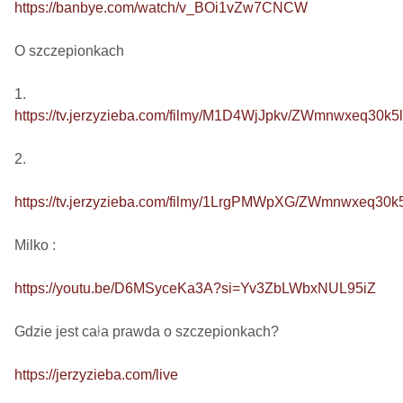
https://banbye.com/watch/v_BOi1vZw7CNCW
O szczepionkach

https://tv.jerzyzieba.com/filmy/M1D4WjJpkv/ZWmnwxeq30
2. 

https://tv.jerzyzieba.com/filmy/1LrgPMWpXG/ZWmnwxeq3
Milko : 

https://youtu.be/D6MSyceKa3A?si=Yv3ZbLWbxNUL95iZ
Gdzie jest cała prawda o szczepionkach?  

https://jerzyzieba.com/live