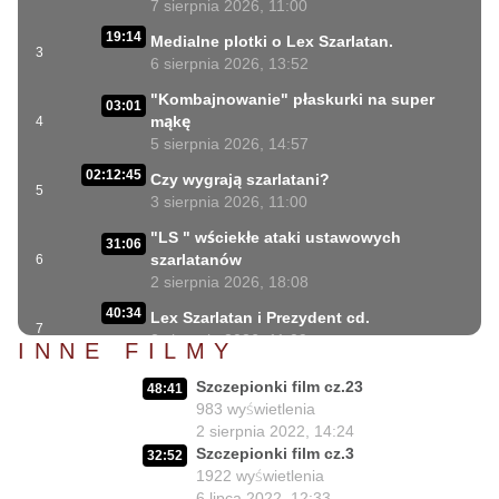
7 sierpnia 2026, 11:00
19:14
Medialne plotki o Lex Szarlatan.
3
6 sierpnia 2026, 13:52
"Kombajnowanie" płaskurki na super
03:01
mąkę
4
5 sierpnia 2026, 14:57
02:12:45
Czy wygrają szarlatani?
5
3 sierpnia 2026, 11:00
"LS " wściekłe ataki ustawowych
31:06
szarlatanów
6
2 sierpnia 2026, 18:08
40:34
Lex Szarlatan i Prezydent cd.
7
2 sierpnia 2026, 11:09
INNE FILMY
06:35
Czego nie może się doczekać dr Suwała?
Szczepionki film cz.23
8
48:41
1 sierpnia 2026, 16:01
983
wyświetlenia
17:10
2 sierpnia 2022, 14:24
Szczepionkowa bańka w końcu pękła!
9
Szczepionki film cz.3
1 sierpnia 2026, 10:02
32:52
1922
wyświetlenia
NIESPODZIANKA u Prezydenta
6 lipca 2022, 12:33
14:50