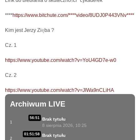
Link do bleblania o skuteczności "cykadełek"

****
https://www.bitchute.com/****video/8UDJ0P443VNv****
Kim jest Jerzy Zięba ? 

Cz. 1

https://www.youtube.com/watch?v=YoU4GD7e-w0
Cz. 2

https://www.youtube.com/watch?v=JIWa9nCLiHA
Archiwum LIVE
56:51
Brak tytułu
1
8 sierpnia 2026, 10:25
01:51:58
Brak tytułu
2