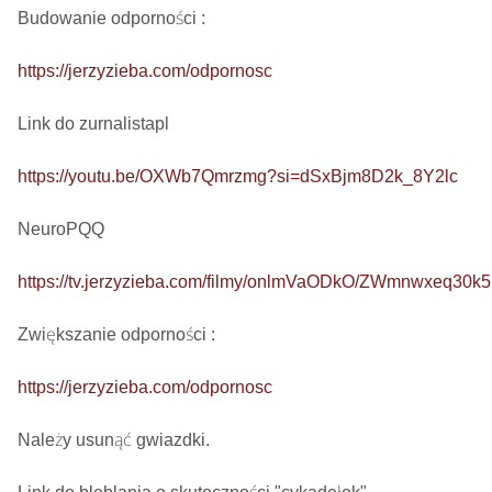
Budowanie odporności : 

https://jerzyzieba.com/odpornosc
Link do zurnalistapl

https://youtu.be/OXWb7Qmrzmg?si=dSxBjm8D2k_8Y2lc
NeuroPQQ

https://tv.jerzyzieba.com/filmy/onlmVaODkO/ZWmnwxeq30
Zwiększanie odporności : 

https://jerzyzieba.com/odpornosc
Należy usunąć gwiazdki.
