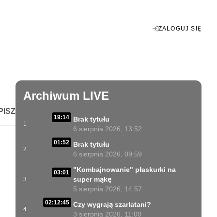
ZALOGUJ SIĘ
Enter
fullscreen
Archiwum LIVE
PISZ
19:14
Brak tytułu
1
6 sierpnia 2026, 13:52
01:52
Brak tytułu
2
6 sierpnia 2026, 09:59
"Kombajnowanie" płaskurki na
03:01
super mąkę
3
5 sierpnia 2026, 14:57
02:12:45
Czy wygrają szarlatani?
4
3 sierpnia 2026, 11:00