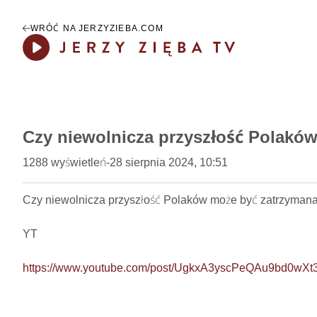
WRÓĆ NA JERZYZIEBA.COM
Play
Czy niewolnicza przyszłość Polakó
1288
wyświetleń
-
28 sierpnia 2024, 10:51
Czy niewolnicza przyszłość Polaków może być zatrzymana?
YT

https://www.youtube.com/post/UgkxA3yscPeQAu9bd0wXt