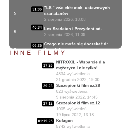
"LS " wściekłe ataki ustawowych
31:06
szarlatanów
5
2 sierpnia 2026, 18:08
40:34
Lex Szarlatan i Prezydent cd.
6
2 sierpnia 2026, 11:09
Czego nie może się doczekać dr
06:35
Suwała?
7
INNE FILMY
1 sierpnia 2026, 16:01
NITROXIL - Wsparcie dla
Szczepionkowa bańka w końcu
17:26
17:10
mężczyzn i nie tylko!
pękła!
8
4834
wyświetlenia
1 sierpnia 2026, 10:02
21 grudnia 2022, 19:00
Szczepionki film cz.28
NIESPODZIANKA u Prezydenta
29:23
14:50
823
wyświetlenia
Nawrockiego!!
9
9 sierpnia 2022, 14:45
30 lipca 2026, 15:45
Szczepionki film cz.12
27:12
Czy Prezydent uratuje chorych
1005
wyświetleń
02:12:04
Polaków?
10
19 lipca 2022, 13:18
29 lipca 2026, 11:00
Kolagen
01:19:25
5742
wyświetlenia
02:03:47
Czy da się lepiej leczyć ?