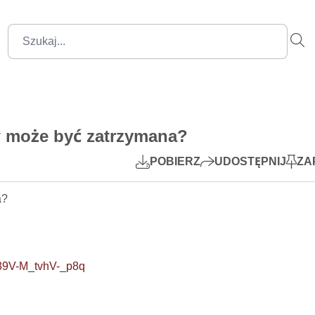
2:16:40
Mute
Settings
PIP
w może być zatrzymana?
Play
POBIERZ
UDOSTĘPNIJ
ZA
  

39V-M_tvhV-_p8q