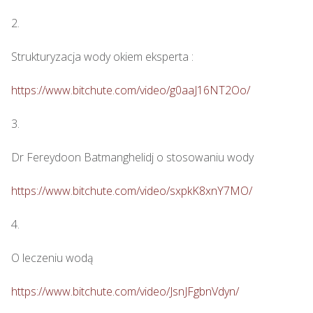
2.

Strukturyzacja wody okiem eksperta : 

https://www.bitchute.com/video/g0aaJ16NT2Oo/
3.

Dr Fereydoon Batmanghelidj o stosowaniu wody

https://www.bitchute.com/video/sxpkK8xnY7MO/
4.

O leczeniu wodą

https://www.bitchute.com/video/JsnJFgbnVdyn/