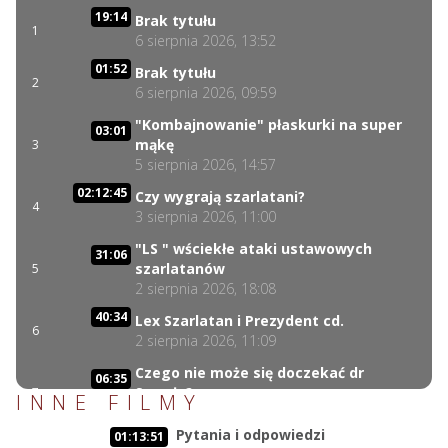
19:14
Brak tytułu
1
6 sierpnia 2026, 13:52
01:52
Brak tytułu
2
6 sierpnia 2026, 09:59
"Kombajnowanie" płaskurki na super
03:01
mąkę
3
5 sierpnia 2026, 14:57
02:12:45
Czy wygrają szarlatani?
4
3 sierpnia 2026, 11:00
"LS " wściekłe ataki ustawowych
31:06
szarlatanów
5
2 sierpnia 2026, 18:08
40:34
Lex Szarlatan i Prezydent cd.
6
2 sierpnia 2026, 11:09
Czego nie może się doczekać dr
06:35
Suwała?
7
INNE FILMY
1 sierpnia 2026, 16:01
Pytania i odpowiedzi
01:13:51
17:10
Szczepionkowa bańka w końcu pękła!