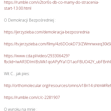
https://rumble.com/v2tor6s-db-co-mamy-do-stracenia-
start-13.00.html
O Demokracji Bezpośredniej : 

https://jerzyzieba.com/demokracja-bezposrednia
https://tv.jerzyzieba.com/filmy/4z6DOokD73/ZWmnwxeq30
https://www.cda.pl/video/293306429?
fbclid=IwAR3DImIBsMk1qoAPyfYa1D1aoFBUO42Y_ubFBn
Wit C... jak pies: 

http://orthomolecular.org/resources/omns/v18n14.shtml#Re
https://rumble.com/c/c-2281907
O wyroku na mnie : 
