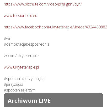
https://www.bitchute.com/video/JsnJFgbnVdyn/
www.torsionfield.eu
https://www.facebook.com/ukryteterapie/videos/432445088
#wir

#demokracjabezposrednia

vk.com/ukryteterapie

www.ukryteterapie.pl
#spotkaniazjerzymziębą

#jerzyzięba

#spotkaniazjerzym
Archiwum LIVE