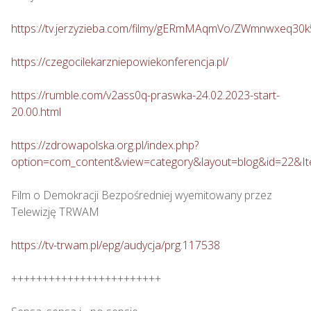
https://tv.jerzyzieba.com/filmy/gERmMAqmVo/ZWmnwxeq30
https://czegocilekarzniepowiekonferencja.pl/
https://rumble.com/v2ass0q-praswka-24.02.2023-start-
20.00.html
https://zdrowapolska.org.pl/index.php?
option=com_content&view=category&layout=blog&id=22&I
Film o Demokracji Bezpośredniej wyemitowany przez 
Telewizję TRWAM

https://tv-trwam.pl/epg/audycja/prg.117538
++++++++++++++++++++++++
