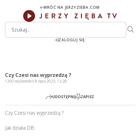
WRÓĆ NA JERZYZIEBA.COM
ZALOGUJ SIĘ
00:00
Play
Mute
Settings
PIP
Ente
Play
Czy Czesi nas wyprzedzą ?
fulls
1200
wyświetleń
-
8 lipca 2023, 12:28
UDOSTĘPNIJ
ZAPISZ
Czy Czesi nas wyprzedzą ?   

Jak działa DB : 
