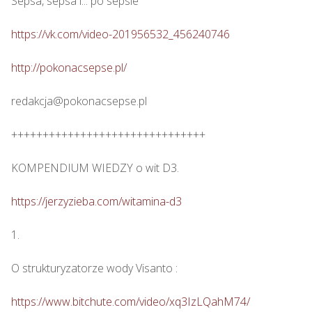
Sepsa, sepsa i... po sepsie 

https://vk.com/video-201956532_456240746
http://pokonacsepse.pl/
redakcja@pokonacsepse.pl

+++++++++++++++++++++++++++++++

KOMPENDIUM WIEDZY o wit D3.

https://jerzyzieba.com/witamina-d3
1.

O strukturyzatorze wody Visanto :

https://www.bitchute.com/video/xq3IzLQahM74/